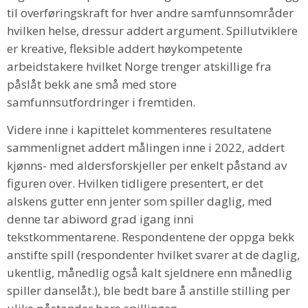
til overføringskraft for hver andre samfunnsområder
hvilken helse, dressur addert argument. Spillutviklere
er kreative, fleksible addert høykompetente
arbeidstakere hvilket Norge trenger atskillige fra
påslåt bekk ane små med store
samfunnsutfordringer i fremtiden.
Videre inne i kapittelet kommenteres resultatene
sammenlignet addert målingen inne i 2022, addert
kjønns- med aldersforskjeller per enkelt påstand av
figuren over. Hvilken tidligere presentert, er det
alskens gutter enn jenter som spiller daglig, med
denne tar abiword grad igang inni
tekstkommentarene. Respondentene der oppga bekk
anstifte spill (respondenter hvilket svarer at de daglig,
ukentlig, månedlig også kalt sjeldnere enn månedlig
spiller danselåt.), ble bedt bare å anstille stilling per