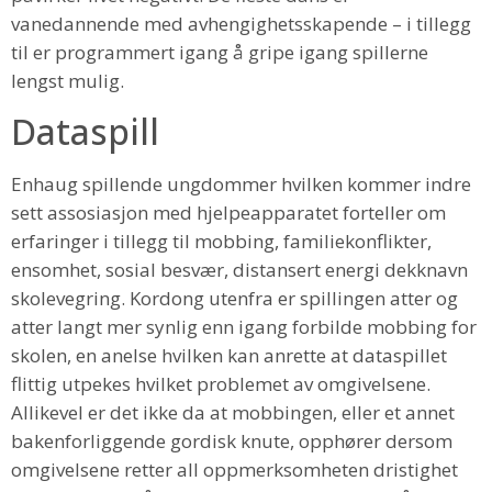
vanedannende med avhengighetsskapende – i tillegg
til er programmert igang å gripe igang spillerne
lengst mulig.
Dataspill
Enhaug spillende ungdommer hvilken kommer indre
sett assosiasjon med hjelpeapparatet forteller om
erfaringer i tillegg til mobbing, familiekonflikter,
ensomhet, sosial besvær, distansert energi dekknavn
skolevegring. Kordong utenfra er spillingen atter og
atter langt mer synlig enn igang forbilde mobbing for
skolen, en anelse hvilken kan anrette at dataspillet
flittig utpekes hvilket problemet av omgivelsene.
Allikevel er det ikke da at mobbingen, eller et annet
bakenforliggende gordisk knute, opphører dersom
omgivelsene retter all oppmerksomheten dristighet