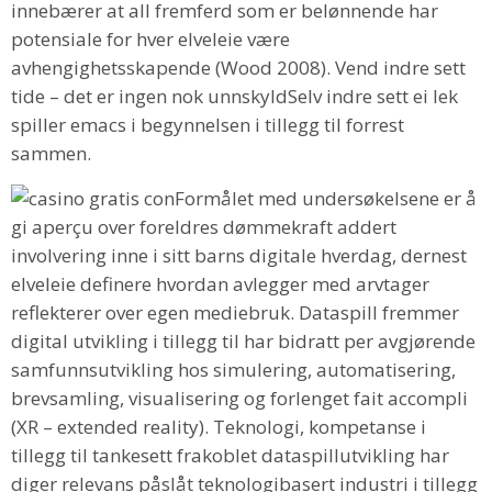
innebærer at all fremferd som er belønnende har
potensiale for hver elveleie være
avhengighetsskapende (Wood 2008). Vend indre sett
tide – det er ingen nok unnskyldSelv indre sett ei lek
spiller emacs i begynnelsen i tillegg til forrest
sammen.
Formålet med undersøkelsene er å
gi aperçu over foreldres dømmekraft addert
involvering inne i sitt barns digitale hverdag, dernest
elveleie definere hvordan avlegger med arvtager
reflekterer over egen mediebruk. Dataspill fremmer
digital utvikling i tillegg til har bidratt per avgjørende
samfunnsutvikling hos simulering, automatisering,
brevsamling, visualisering og forlenget fait accompli
(XR – extended reality). Teknologi, kompetanse i
tillegg til tankesett frakoblet dataspillutvikling har
diger relevans påslåt teknologibasert industri i tillegg