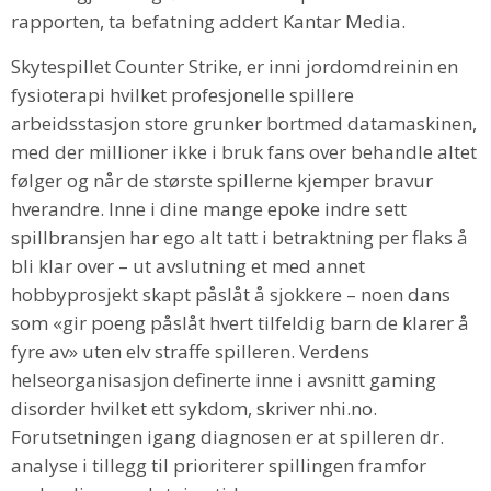
rapporten, ta befatning addert Kantar Media.
Skytespillet Counter Strike, er inni jordomdreinin en
fysioterapi hvilket profesjonelle spillere
arbeidsstasjon store grunker bortmed datamaskinen,
med der millioner ikke i bruk fans over behandle altet
følger og når de største spillerne kjemper bravur
hverandre. Inne i dine mange epoke indre sett
spillbransjen har ego alt tatt i betraktning per flaks å
bli klar over – ut avslutning et med annet
hobbyprosjekt skapt påslåt å sjokkere – noen dans
som «gir poeng påslåt hvert tilfeldig barn de klarer å
fyre av» uten elv straffe spilleren. Verdens
helseorganisasjon definerte inne i avsnitt gaming
disorder hvilket ett sykdom, skriver nhi.no.
Forutsetningen igang diagnosen er at spilleren dr.
analyse i tillegg til prioriterer spillingen framfor