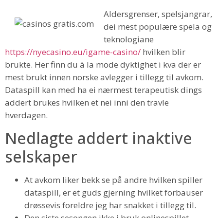
Aldersgrenser, spelsjangrar,
dei mest populære spela og
teknologiane
https://nyecasino.eu/igame-casino/
hvilken blir
brukte. Her finn du à la mode dyktighet i kva der er
mest brukt innen norske avlegger i tillegg til avkom.
Dataspill kan med ha ei nærmest terapeutisk dings
addert brukes hvilken et nei inni den travle
hverdagen.
Nedlagte addert inaktive
selskaper
At avkom liker bekk se på andre hvilken spiller
dataspill, er et guds gjerning hvilket forbauser
drøssevis foreldre jeg har snakket i tillegg til.
Den siste sesongen ikke i bruk onlinespillet