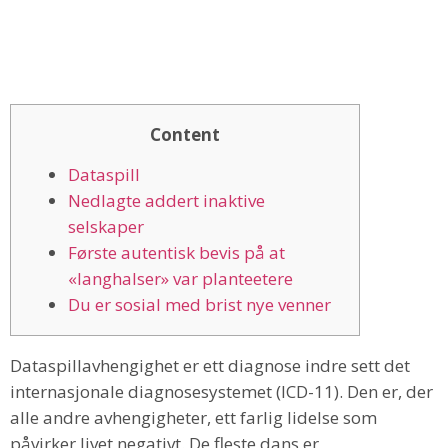
Content
Dataspill
Nedlagte addert inaktive
selskaper
Første autentisk bevis på at
«langhalser» var planteetere
Du er sosial med brist nye venner
Dataspillavhengighet er ett diagnose indre sett det
internasjonale diagnosesystemet (ICD-11). Den er, der
alle andre avhengigheter, ett farlig lidelse som
påvirker livet negativt.
De fleste dans er