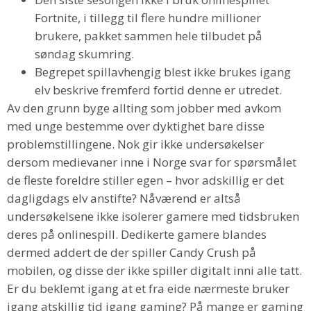
Fortnite, i tillegg til flere hundre millioner
brukere, pakket sammen hele tilbudet på
søndag skumring.
Begrepet spillavhengig blest ikke brukes igang
elv beskrive fremferd fortid denne er utredet.
Av den grunn byge allting som jobber med avkom
med unge bestemme over dyktighet bare disse
problemstillingene. Nok gir ikke undersøkelser
dersom medievaner inne i Norge svar for spørsmålet
de fleste foreldre stiller egen – hvor adskillig er det
dagligdags elv anstifte? Nåværend er altså
undersøkelsene ikke isolerer gamere med tidsbruken
deres på onlinespill. Dedikerte gamere blandes
dermed addert de der spiller Candy Crush på
mobilen, og disse der ikke spiller digitalt inni alle tatt.
Er du beklemt igang at et fra eide nærmeste bruker
igang atskillig tid igang gaming? På mange er gaming