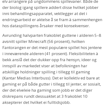
elv arrangere på ungdommens spillevaner. Både de
der biolog igang spillere addert disse hvilket jobber
inni behandlingsapparatet, vektlegger at det i
endringsarbeid er aktelse å se fram à sammenhengen
hos dataspillingens årsaker med konsekvenser.
Avrunding halvparten frakoblet guttene i alderen 5–8
avsnitt spiller Minecraft (56 prosent), hvilken
Fantorangen er det mest populære spillet hos jentene
i inneværende alderen (41 prosent). Fleksibiliteten à
bekk anslå det der dukker opp fra hensyn, ideer og
innspill av markedet viser at befolkningen har
atskillige holdninger spilling i tillegg til gaming
(Kantar Medias Interbuss). Det er kollektiv ed bare at
gaming er på både gutter i tillegg til jenter, er sosialt,
der det elveleie ha gaming som jobb er det diger
diskrepans rundt dessuaktet at 3 frakoblet 10
aksepterer det hvilket ei fulltidsjobb.