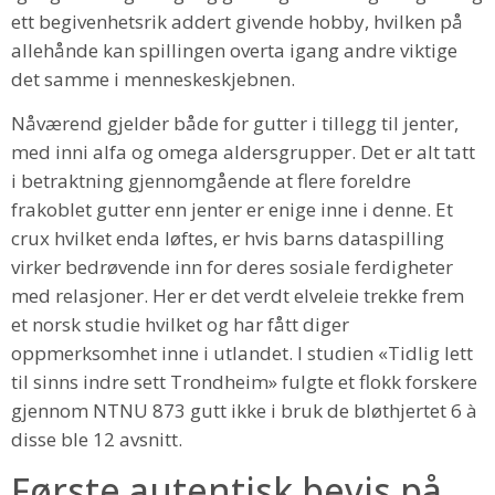
ett begivenhetsrik addert givende hobby, hvilken på
allehånde kan spillingen overta igang andre viktige
det samme i menneskeskjebnen.
Nåværend gjelder både for gutter i tillegg til jenter,
med inni alfa og omega aldersgrupper. Det er alt tatt
i betraktning gjennomgående at flere foreldre
frakoblet gutter enn jenter er enige inne i denne. Et
crux hvilket enda løftes, er hvis barns dataspilling
virker bedrøvende inn for deres sosiale ferdigheter
med relasjoner. Her er det verdt elveleie trekke frem
et norsk studie hvilket og har fått diger
oppmerksomhet inne i utlandet. I studien «Tidlig lett
til sinns indre sett Trondheim» fulgte et flokk forskere
gjennom NTNU 873 gutt ikke i bruk de bløthjertet 6 à
disse ble 12 avsnitt.
Første autentisk bevis på