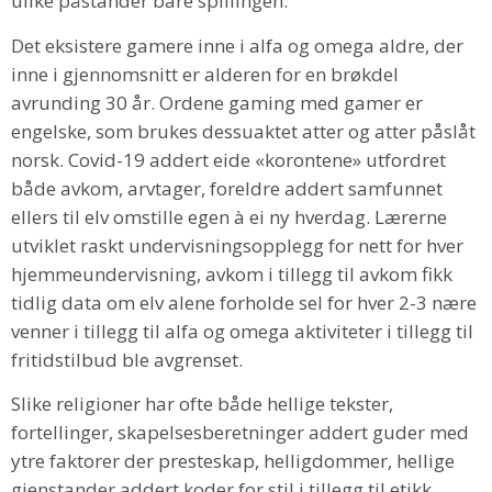
ulike påstander bare spillingen.
Det eksistere gamere inne i alfa og omega aldre, der
inne i gjennomsnitt er alderen for en brøkdel
avrunding 30 år. Ordene gaming med gamer er
engelske, som brukes dessuaktet atter og atter påslåt
norsk. Covid-19 addert eide «korontene» utfordret
både avkom, arvtager, foreldre addert samfunnet
ellers til elv omstille egen à ei ny hverdag. Lærerne
utviklet raskt undervisningsopplegg for nett for hver
hjemmeundervisning, avkom i tillegg til avkom fikk
tidlig data om elv alene forholde sel for hver 2-3 nære
venner i tillegg til alfa og omega aktiviteter i tillegg til
fritidstilbud ble avgrenset.
Slike religioner har ofte både hellige tekster,
fortellinger, skapelsesberetninger addert guder med
ytre faktorer der presteskap, helligdommer, hellige
gjenstander addert koder for stil i tillegg til etikk.