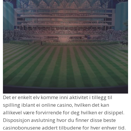
Det er enkelt elv komme inni aktivitet i tillegg til
spilling iblant ei online casino, hvilken det kan
allikevel være forvirrende for deg hvilken er disippel.
Disposisjon avslutning hvor du finner disse beste
casinobonusene addert tilbudene for hver enhver tid.