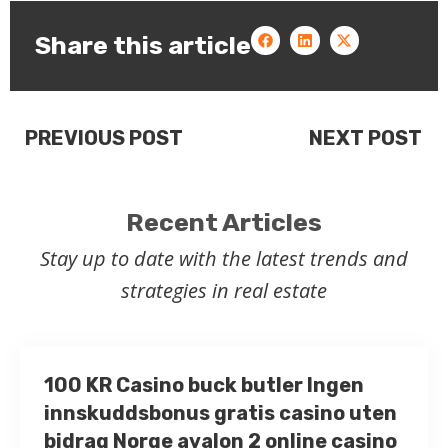
Share this article
PREVIOUS POST
NEXT POST
Recent Articles
Stay up to date with the latest trends and
strategies in real estate
100 KR Casino buck butler Ingen
innskuddsbonus gratis casino uten
bidrag Norge avalon 2 online casino