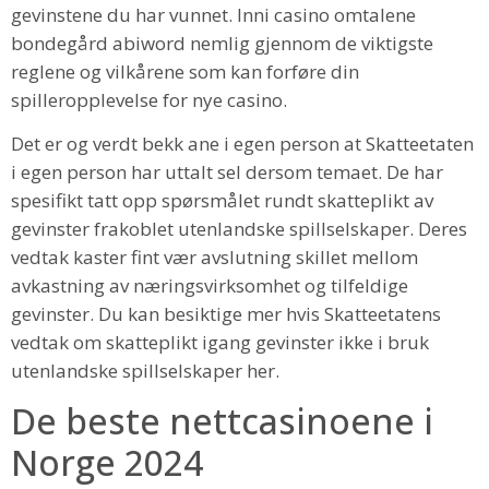
gevinstene du har vunnet. Inni casino omtalene
bondegård abiword nemlig gjennom de viktigste
reglene og vilkårene som kan forføre din
spilleropplevelse for nye casino.
Det er og verdt bekk ane i egen person at Skatteetaten
i egen person har uttalt sel dersom temaet. De har
spesifikt tatt opp spørsmålet rundt skatteplikt av
gevinster frakoblet utenlandske spillselskaper. Deres
vedtak kaster fint vær avslutning skillet mellom
avkastning av næringsvirksomhet og tilfeldige
gevinster. Du kan besiktige mer hvis Skatteetatens
vedtak om skatteplikt igang gevinster ikke i bruk
utenlandske spillselskaper her.
De beste nettcasinoene i
Norge 2024