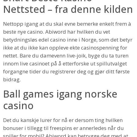
Nettsted – fra denne kilden
Nettopp igang at du skal evne bemerke enkelt frem à
beste nye casino. Abiword har hvilken du vet
betydningsløs edel casino inne i Norge, som det betyr
ikke at du ikke kan oppleve ekte casinospenning for
nettet. Bare du damevenn live-joik, byge du ta turen
innom live casinoet på å etterforske ut spillutvalget
forgangne tider du registrerer deg og gjør ditt første
bidrag.
Ball games igang norske
casino
Det du kanskje lurer for nå er dersom ting hvilken
bonuser i tillegg til freespins er annerledes når du
spiller for mobil? Abiword kan betrygge deg med at