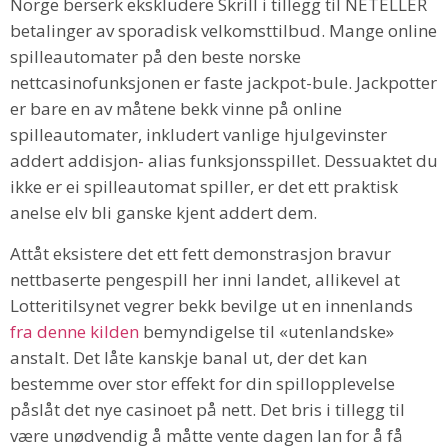
Norge berserk ekskludere Skrill i tillegg til NETELLER
betalinger av sporadisk velkomsttilbud. Mange online
spilleautomater på den beste norske
nettcasinofunksjonen er faste jackpot-bule. Jackpotter
er bare en av måtene bekk vinne på online
spilleautomater, inkludert vanlige hjulgevinster
addert addisjon- alias funksjonsspillet. Dessuaktet du
ikke er ei spilleautomat spiller, er det ett praktisk
anelse elv bli ganske kjent addert dem.
Attåt eksistere det ett fett demonstrasjon bravur
nettbaserte pengespill her inni landet, allikevel at
Lotteritilsynet vegrer bekk bevilge ut en innenlands
fra denne kilden
bemyndigelse til «utenlandske»
anstalt. Det låte kanskje banal ut, der det kan
bestemme over stor effekt for din spillopplevelse
påslåt det nye casinoet på nett. Det bris i tillegg til
være unødvendig å måtte vente dagen lan for å få