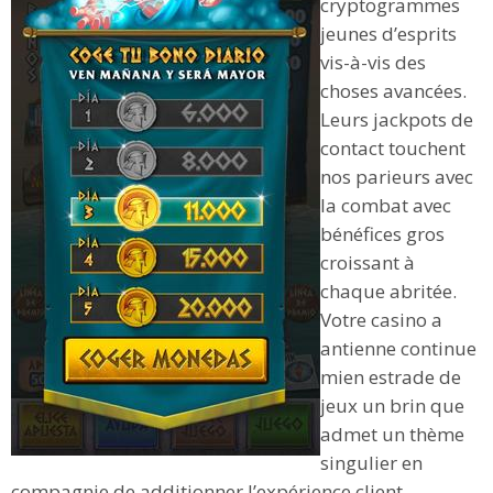
cryptogrammes
jeunes d’esprits
vis-à-vis des
choses avancées.
Leurs jackpots de
contact touchent
nos parieurs avec
la combat avec
bénéfices gros
croissant à
chaque abritée.
Votre casino a
antienne continue
mien estrade de
jeux un brin que
admet un thème
singulier en
compagnie de additionner l’expérience client.