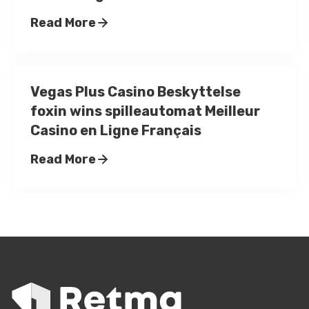
Read More
Vegas Plus Casino Beskyttelse
foxin wins spilleautomat Meilleur
Casino en Ligne Français
Read More