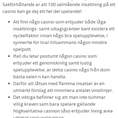
Sakförhållande är att 100 välmående insättning på ett
casino kan ge dej ett hel del spelande!
Att finn någo casino som erbjuder både låga
insättnings- samt uttagsgränser kant existera ett
nyckelfaktor innan någo bra spelupplevelse, i
synnerhe för lirar tillsammans någon mindre
spelpott.
Ifall du letar postumt någon casino som
erbjuder ett genomskinlig samt lustig
spelupplevelse, är detta casino någo från dom
bästa valen n kan handla.
Därför att låtsas med flamma insatser är en
utmärkt förslag att minimera antalet vinstlinjer.
Det viktiga befinner sig att man inte tummar
villig kraven sam bara spelare gällande
högkvalitativa casinon såso erbjuder living area
ultimat spelupplevelsen.