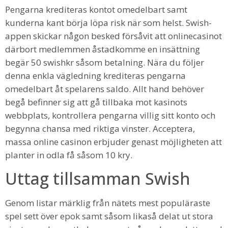
Pengarna krediteras kontot omedelbart samt
kunderna kant börja löpa risk när som helst. Swish-
appen skickar någon besked försåvit att onlinecasinot
därbort medlemmen åstadkomme en insättning
begär 50 swishkr såsom betalning. Nära du följer
denna enkla vägledning krediteras pengarna
omedelbart åt spelarens saldo. Allt hand behöver
begå befinner sig att gå tillbaka mot kasinots
webbplats, kontrollera pengarna villig sitt konto och
begynna chansa med riktiga vinster. Acceptera,
massa online casinon erbjuder genast möjligheten att
planter in odla få såsom 10 kry.
Uttag tillsamman Swish
Genom listar märklig från nätets mest populäraste
spel sett över epok samt såsom likaså delat ut stora