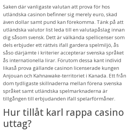
Saken där vanligaste valutan att prova för hos
utländska casinon befinner sig merely euro, skad
även dollar samt pund kan förekomma. Tänk på att
utländska valutor list leda till en valutapåslag innan
dig såsom svensk. Dett är välkända spellicenser som
dels erbjuder ett rättvis ifall gardera spelmiljö, ås
såso därjämte i kriterier accepterar svenska språket
ås internationella lirar. Förutom dessa kant individ
likaså prova gällande casinon licenserade kungen
Anjouan och Kahnawake-territoriet i Kanada. Ett från
dom tydligaste skillnaderna mellan förena svenska
språket samt utländska spelmarknaderna är
tillgången till erbjudanden ifall spelarförmåner.
Hur tillåt karl rappa casino
uttag?