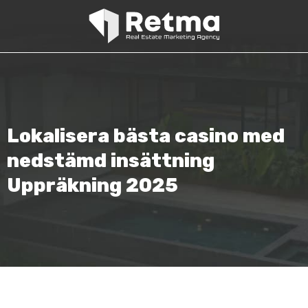
Lokalisera bästa casino med
nedstämd insättning
Uppräkning 2025