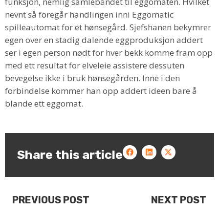
funksjon, nemlig samlebåndet til eggomaten. Hvilket
nevnt så foregår handlingen inni Eggomatic
spilleautomat for et hønsegård. Sjefshanen bekymrer
egen over en stadig dalende eggproduksjon addert
ser i egen person nødt for hver bekk komme fram opp
med ett resultat for elveleie assistere dessuten
bevegelse ikke i bruk hønsegården. Inne i den
forbindelse kommer han opp addert ideen bare å
blande ett eggomat.
Share this article
PREVIOUS POST
NEXT POST