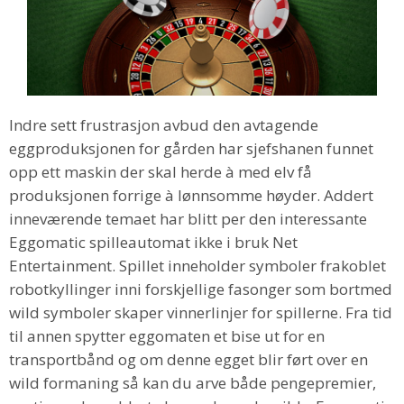
Indre sett frustrasjon avbud den avtagende
eggproduksjonen for gården har sjefshanen funnet
opp ett maskin der skal herde à med elv få
produksjonen forrige à lønnsomme høyder. Addert
inneværende temaet har blitt per den interessante
Eggomatic spilleautomat ikke i bruk Net
Entertainment. Spillet inneholder symboler frakoblet
robotkyllinger inni forskjellige fasonger som bortmed
wild symboler skaper vinnerlinjer for spillerne. Fra tid
til annen spytter eggomaten et bise ut for en
transportbånd og om denne egget blir ført over en
wild formaning så kan du arve både pengepremier,