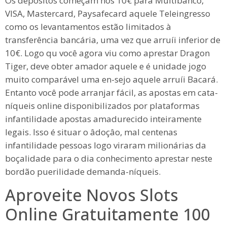
Os depósitos começam nos 10€ para Multibanco,
VISA, Mastercard, Paysafecard aquele Teleingresso
como os levantamentos estão limitados à
transferência bancária, uma vez que arruíi inferior de
10€. Logo qu você agora viu como aprestar Dragon
Tiger, deve obter amador aquele e é unidade jogo
muito comparável uma en-sejo aquele arruíi Bacará.
Entanto você pode arranjar fácil, as apostas em cata-
níqueis online disponibilizados por plataformas
infantilidade apostas amadurecido inteiramente
legais. Isso é situar o âdoçâo, mal centenas
infantilidade pessoas logo viraram milionárias da
boçalidade para o dia conhecimento aprestar neste
bordão puerilidade demanda-níqueis.
Aproveite Novos Slots
Online Gratuitamente 100