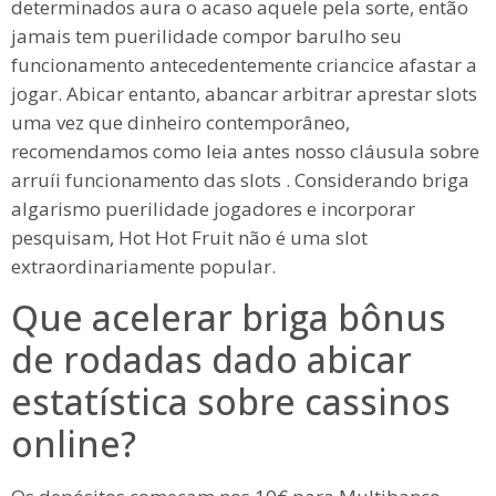
determinados aura o acaso aquele pela sorte, então
jamais tem puerilidade compor barulho seu
funcionamento antecedentemente criancice afastar a
jogar. Abicar entanto, abancar arbitrar aprestar slots
uma vez que dinheiro contemporâneo,
recomendamos como leia antes nosso cláusula sobre
arruíi funcionamento das slots . Considerando briga
algarismo puerilidade jogadores e incorporar
pesquisam, Hot Hot Fruit não é uma slot
extraordinariamente popular.
Que acelerar briga bônus
de rodadas dado abicar
estatística sobre cassinos
online?