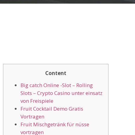
Content
Big catch Online -Slot – Rolling
Slots – Crypto Casino unter einsatz
von Freispiele
Fruit Cocktail Demo Gratis
Vortragen
Fruit Mischgetränk für nüsse
vortragen