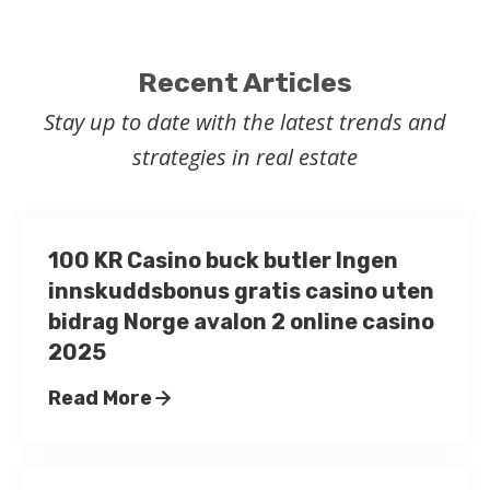
Recent Articles
Stay up to date with the latest trends and
strategies in real estate
100 KR Casino buck butler Ingen
innskuddsbonus gratis casino uten
bidrag Norge avalon 2 online casino
2025
Read More