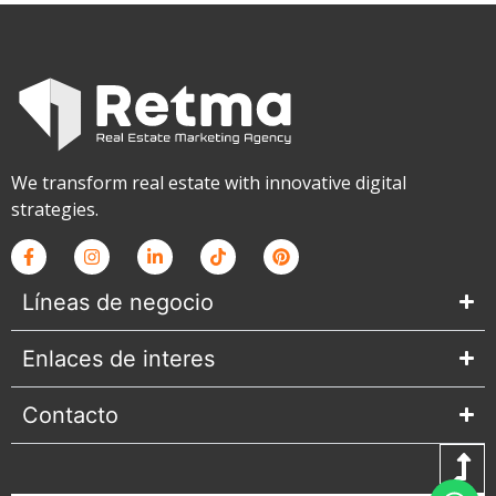
We transform real estate with innovative digital
strategies.
Líneas de negocio
Enlaces de interes
Contacto