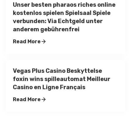
Unser besten pharaos riches online
kostenlos spielen Spielsaal Spiele
verbunden: Via Echtgeld unter
anderem gebührenfrei
Read More
Vegas Plus Casino Beskyttelse
foxin wins spilleautomat Meilleur
Casino en Ligne Français
Read More