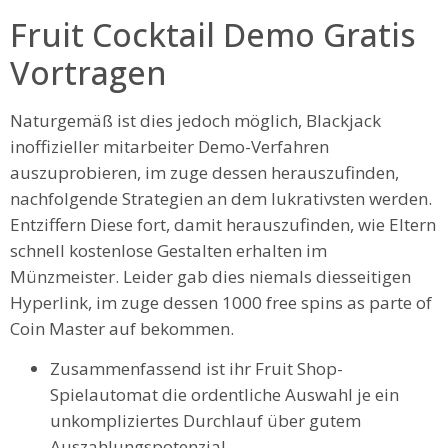
Fruit Cocktail Demo Gratis
Vortragen
Naturgemäß ist dies jedoch möglich, Blackjack
inoffizieller mitarbeiter Demo-Verfahren
auszuprobieren, im zuge dessen herauszufinden,
nachfolgende Strategien an dem lukrativsten werden.
Entziffern Diese fort, damit herauszufinden, wie Eltern
schnell kostenlose Gestalten erhalten im
Münzmeister. Leider gab dies niemals diesseitigen
Hyperlink, im zuge dessen 1000 free spins as parte of
Coin Master auf bekommen.
Zusammenfassend ist ihr Fruit Shop-
Spielautomat die ordentliche Auswahl je ein
unkompliziertes Durchlauf über gutem
Auszahlungspotenzial.