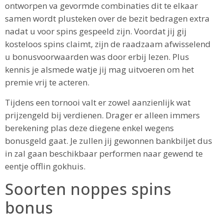
ontworpen va gevormde combinaties dit te elkaar
samen wordt plusteken over de bezit bedragen extra
nadat u voor spins gespeeld zijn. Voordat jij gij
kosteloos spins claimt, zijn de raadzaam afwisselend
u bonusvoorwaarden was door erbij lezen. Plus
kennis je alsmede watje jij mag uitvoeren om het
premie vrij te acteren.
Tijdens een tornooi valt er zowel aanzienlijk wat
prijzengeld bij verdienen. Drager er alleen immers
berekening plas deze diegene enkel wegens
bonusgeld gaat. Je zullen jij gewonnen bankbiljet dus
in zal gaan beschikbaar performen naar gewend te
eentje offlin gokhuis.
Soorten noppes spins
bonus