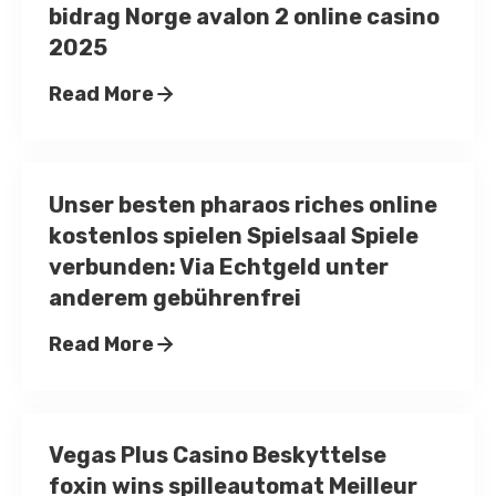
bidrag Norge avalon 2 online casino
2025
Read More
Unser besten pharaos riches online
kostenlos spielen Spielsaal Spiele
verbunden: Via Echtgeld unter
anderem gebührenfrei
Read More
Vegas Plus Casino Beskyttelse
foxin wins spilleautomat Meilleur