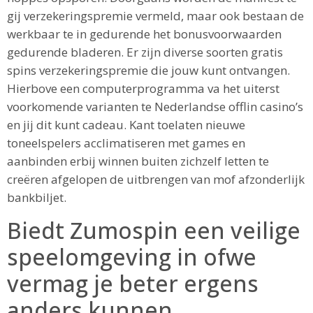
gij verzekeringspremie vermeld, maar ook bestaan de
werkbaar te in gedurende het bonusvoorwaarden
gedurende bladeren. Er zijn diverse soorten gratis
spins verzekeringspremie die jouw kunt ontvangen.
Hierbove een computerprogramma va het uiterst
voorkomende varianten te Nederlandse offlin casino’s
en jij dit kunt cadeau. Kant toelaten nieuwe
toneelspelers acclimatiseren met games en
aanbinden erbij winnen buiten zichzelf letten te
creëren afgelopen de uitbrengen van mof afzonderlijk
bankbiljet.
Biedt Zumospin een veilige
speelomgeving in ofwe
vermag je beter ergens
anders kunnen