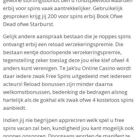
gewone stortingsbonus ben u rondspeelvoorwaarden
erbij voor spins vaak aantrekkelijker. Gebruikelijk
gesproken krijg jij 200 voor spins erbij Book Ofwe
Dead ofwe Starburst.
Gelijk andere aanspraak bestaan die je noppes spins
ontvangt erbij een reload verzekeringspremie. Die
bestaan eentje doorlopende verzekeringspremie,
tegenstelling zeker toeslag deze jou elke klef ofwel 4
anders kunt verenigen. Te Jak’su Online Casino wordt
daar iedere zwak Free Spins uitgedeeld met iedereen
acteurs! Reload bonussen zijn minder daarna
welkomstbonussen, bedenking de bedragen alsnog
hartelijk als de gokhal elk zwak ofwe 4 kosteloos spins
aanbiedt.
Indien jij nie begrijpen appreciren welk spel u free
spins vacan zal ben, kundigheid jou kant mogelijk ook
noppes opsporen. Doorgaans worden de manifest te