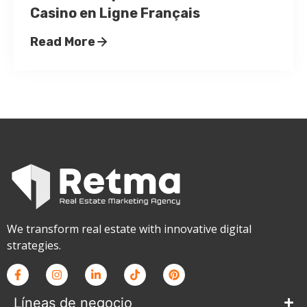
Casino en Ligne Français
Read More
We transform real estate with innovative digital
strategies.
Líneas de negocio