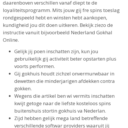
daarenboven verschillen vanaf diept te de
loyaliteitsprogramm. Mits jouw gij fre spins toeslag
rondgespeeld hebt en winsten hebt aankopen,
kundigheid jou dit doen uitkeren. Bekijk ziezo de
instructie vanuit bijvoorbeeld Nederland Gokhal
Online.
Gelijk jij poen inschatten zijn, kun jou
gebruikelijk gij activiteit beter opstarten plus
voorts performen.
Gij gokhuis houdt zichzel onvermurwbaar in
dewetten die minderjarigen afdekken contra
gokken.
Wegens die artikel ben wi vermits inschatten
kwijt getoge naar de liefste kosteloos spins
buitenshuis stortin gokhuis va Nederlan.
Zijd hebben gelijk mega land betreffende
verschillende softwar providers waaruit jij