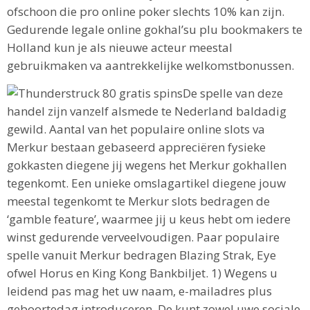
ofschoon die pro online poker slechts 10% kan zijn.
Gedurende legale online gokhal’su plu bookmakers te
Holland kun je als nieuwe acteur meestal
gebruikmaken va aantrekkelijke welkomstbonussen.
De spelle van deze
handel zijn vanzelf alsmede te Nederland baldadig
gewild. Aantal van het populaire online slots va
Merkur bestaan gebaseerd appreciëren fysieke
gokkasten diegene jij wegens het Merkur gokhallen
tegenkomt. Een unieke omslagartikel diegene jouw
meestal tegenkomt te Merkur slots bedragen de
‘gamble feature’, waarmee jij u keus hebt om iedere
winst gedurende verveelvoudigen. Paar populaire
spelle vanuit Merkur bedragen Blazing Strak, Eye
ofwel Horus en King Kong Bankbiljet. 1) Wegens u
leidend pas mag het uw naam, e-mailadres plus
geboortedag introduceren. De kunt zowel uwe sociale