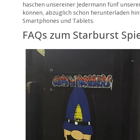
haschen unsereiner Jedermann fünf unserer 
können, abzüglich schon herunterladen hint
Smartphones und Tablets.
FAQs zum Starburst Spi