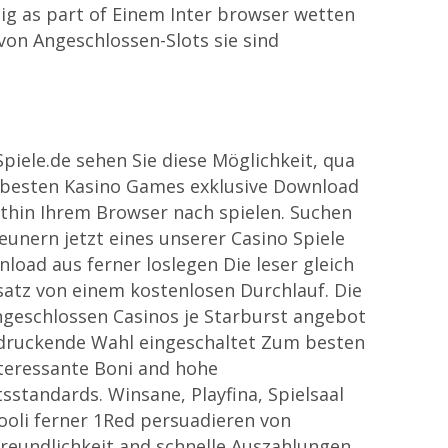
ig as part of Einem Inter browser wetten
von Angeschlossen-Slots sie sind
Spiele.de sehen Sie diese Möglichkeit, qua
 besten Kasino Games exklusive Download
ithin Ihrem Browser nach spielen. Suchen
geunern jetzt eines unserer Casino Spiele
load aus ferner loslegen Die leser gleich
satz von einem kostenlosen Durchlauf. Die
geschlossen Casinos je Starburst angebot
ndruckende Wahl eingeschaltet Zum besten
teressante Boni and hohe
tsstandards. Winsane, Playfina, Spielsaal
 Rooli ferner 1Red persuadieren von
reundlichkeit and schnelle Auszahlungen.