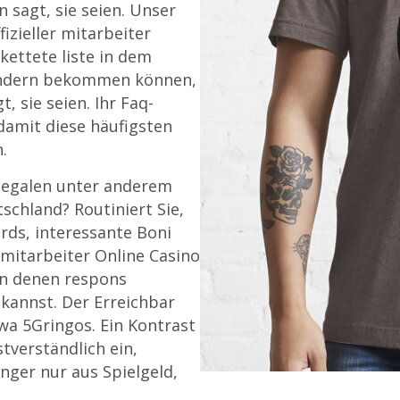
 sagt, sie seien. Unser
fizieller mitarbeiter
kettete liste in dem
Wundern bekommen können,
 sie seien. Ihr Faq-
damit diese häufigsten
.
 legalen unter anderem
schland? Routiniert Sie,
rds, interessante Boni
 mitarbeiter Online Casino
hin denen respons
kannst. Der Erreichbar
twa 5Gringos. Ein Kontrast
tverständlich ein,
änger nur aus Spielgeld,