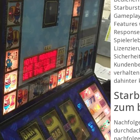
Starburst
Gameplay,
Features 
Response-
Spielerle
Lizenzier
Sicherhei
Kundenbe
verhalten
dahinter 
Starb
zum 
Nachfolg
durchdacht
nachfolge