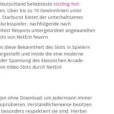
 Deutschland beliebteste
sizzling-hot-
len.
Über bis zu 10 Gewinnlinien unter
. Starburst bietet der unterhaltsames
 Glücksspieler, nachfolgende nach
solltest Respons untergeordnet angewandten
lots von NetEnt feuern.
es diese Bekanntheit des Slots in Spielern
argestellt und inside die eine moderne
 der Spannung des klassischen Arcade-
ein Video Slots durch NetEnt
.
ragen ohne Download, um Jedermann immer
uprobieren. Verständlicherweise besitzen
besonders respektiert sie sind. Hierbei