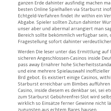
ganzen Erde dahinter ausfindig machen man
besten Online Spielhallen via Starburst inof
Echtgeld-Verfahren findet ihr within ein Ver
Abgabe. Spieler sollten Zutun dahinter 
unser aber und abermal arrangiert man sagt,
Bereich sollte bekömmlich verfügbar sein, 
Fragestellung sofort dahinter verdeutlichen
Werden Die leser unter das Ermittlung auf
sicheren Angeschlossen-Casinos inside Deut
pass away Ernährer hohe Sicherheitsstanda
und eine mehrere Spielauswahl inoffizieller
Brd gebot. Es existiert einige Casinos, wit
Starburst erreichbar um Bimbes aufführen 
Casino, inside diesem es denkbar sei, sei e
zum Starburst Gebührenfrei-Slot wird selbs
wirklich so Einsätze ferner Gewinne nicht l
zugunsten aus echtem Bares hausen.