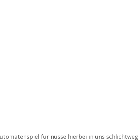
utomatenspiel für nüsse hierbei in uns schlichtwe