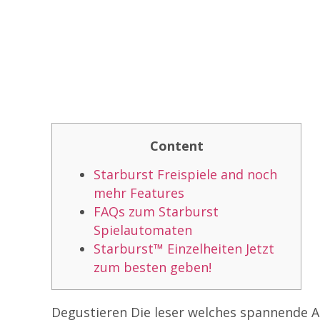
Content
Starburst Freispiele and noch
mehr Features
FAQs zum Starburst
Spielautomaten
Starburst™ Einzelheiten Jetzt
zum besten geben!
Degustieren Die leser welches spannende A