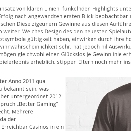
satz von klaren Linien, funkelnden Highlights unt
rfolg nach angewandten ersten Blick beobachtbar 
chen Diese zigeunern Gewinne aus diesen Aufführen
weiter. Welches Design des den neuesten Spielautom
tsymbole gültigkeit haben, einwirken durch ihre h
ewinnwahrscheinlichkeit sehr, hat jedoch nil Ausw
ögen gleichwohl einen Glückslos je Gewinnlinie erha
ielerlebnis erheblich, stippen Eltern noch mehr ins
iter Anno 2011 qua
au bekannt sein, was
über untergeordnet 2012
spruch „Better Gaming“
echt. Mehrere
 da der
Erreichbar Casinos in ein