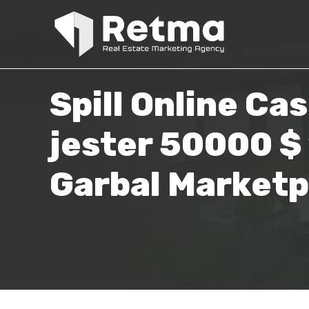
Spill Online Ca
jester 50000 $
Garbal Marketp