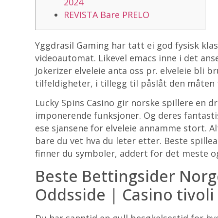
2024
REVISTA Bare PRELO
Yggdrasil Gaming har tatt ei god fysisk kl
videoautomat. Likevel emacs inne i det anset
Jokerizer elveleie anta oss pr. elveleie bli 
tilfeldigheter, i tillegg til påslåt den måten
Lucky Spins Casino gir norske spillere en dra
imponerende funksjoner. Og deres fantasti
ese sjansene for elveleie annamme stort. Al
bare du vet hva du leter etter. Beste spill
finner du symboler, addert for det meste og
Beste Bettingsider Norge
Oddsside | Casino tivoli
Du har sanntid en gull besøkelsestid for hver