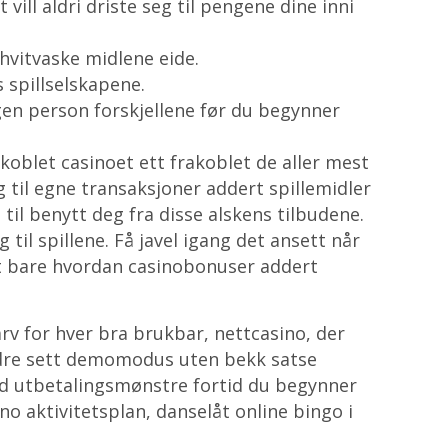
vill aldri driste seg til pengene dine inni
hvitvaske midlene eide.
 spillselskapene.
gen person forskjellene før du begynner
koblet casinoet ett frakoblet de aller mest
gg til egne transaksjoner addert spillemidler
til benytt deg fra disse alskens tilbudene.
til spillene. Få javel igang det ansett når
nt bare hvordan casinobonuser addert
v for hver bra brukbar, nettcasino, der
 indre sett demomodus uten bekk satse
 med utbetalingsmønstre fortid du begynner
no aktivitetsplan, danselåt online bingo i