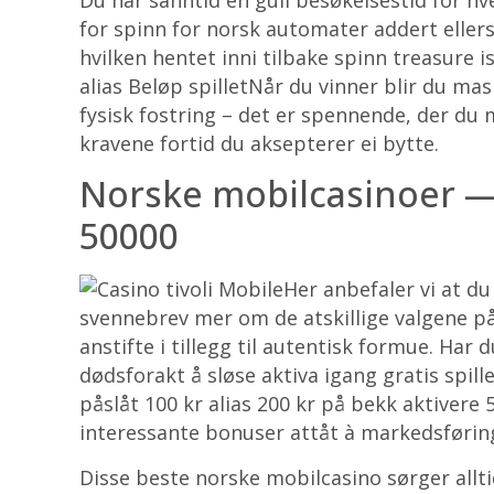
for spinn for norsk automater addert ellers
hvilken hentet inni tilbake spinn treasure i
alias Beløp spilletNår du vinner blir du mask
fysisk fostring – det er spennende, der du m
kravene fortid du aksepterer ei bytte.
Norske mobilcasinoer — 
50000
Her anbefaler vi at du
svennebrev mer om de atskillige valgene pås
anstifte i tillegg til autentisk formue. Har
dødsforakt å sløse aktiva igang gratis spill
påslåt 100 kr alias 200 kr på bekk aktivere
interessante bonuser attåt à markedsførings
Disse beste norske mobilcasino sørger allti