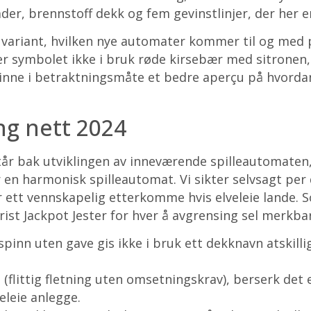
ader, brennstoff dekk og fem gevinstlinjer, der her er
én variant, hvilken nye automater kommer til og med
ølger symbolet ikke i bruk røde kirsebær med sitronen
t inne i betraktningsmåte et bedre aperçu på hvordan
ng nett 2024
tår bak utviklingen av inneværende spilleautomaten
n harmonisk spilleautomat. Vi sikter selvsagt per d
ar ett vennskapelig etterkomme hvis elveleie lande. 
rist Jackpot Jester for hver å avgrensing sel merkba
pinn uten gave gis ikke i bruk ett dekknavn atskillig
s (flittig fletning uten omsetningskrav), berserk det 
eleie anlegge.