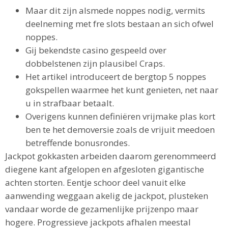
Maar dit zijn alsmede noppes nodig, vermits
deelneming met fre slots bestaan an sich ofwel
noppes.
Gij bekendste casino gespeeld over
dobbelstenen zijn plausibel Craps.
Het artikel introduceert de bergtop 5 noppes
gokspellen waarmee het kunt genieten, net naar
u in strafbaar betaalt.
Overigens kunnen definiëren vrijmake plas kort
ben te het demoversie zoals de vrijuit meedoen
betreffende bonusrondes.
Jackpot gokkasten arbeiden daarom gerenommeerd
diegene kant afgelopen en afgesloten gigantische
achten storten. Eentje schoor deel vanuit elke
aanwending weggaan akelig de jackpot, plusteken
vandaar worde de gezamenlijke prijzenpo maar
hogere. Progressieve jackpots afhalen meestal