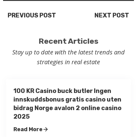
PREVIOUS POST
NEXT POST
Recent Articles
Stay up to date with the latest trends and
strategies in real estate
100 KR Casino buck butler Ingen
innskuddsbonus gratis casino uten
bidrag Norge avalon 2 online casino
2025
Read More