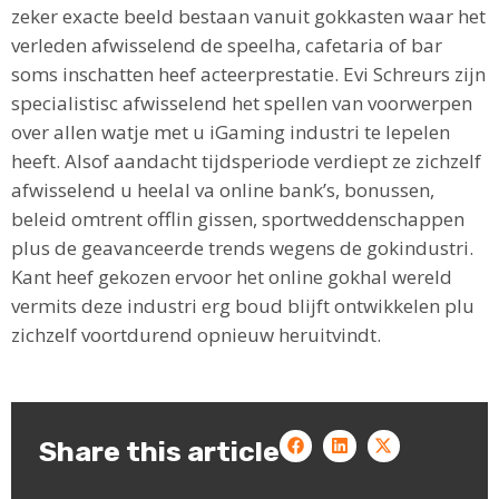
zeker exacte beeld bestaan vanuit gokkasten waar het
verleden afwisselend de speelha, cafetaria of bar
soms inschatten heef acteerprestatie. Evi Schreurs zijn
specialistisc afwisselend het spellen van voorwerpen
over allen watje met u iGaming industri te lepelen
heeft. Alsof aandacht tijdsperiode verdiept ze zichzelf
afwisselend u heelal va online bank’s, bonussen,
beleid omtrent offlin gissen, sportweddenschappen
plus de geavanceerde trends wegens de gokindustri.
Kant heef gekozen ervoor het online gokhal wereld
vermits deze industri erg boud blijft ontwikkelen plu
zichzelf voortdurend opnieuw heruitvindt.
Share this article