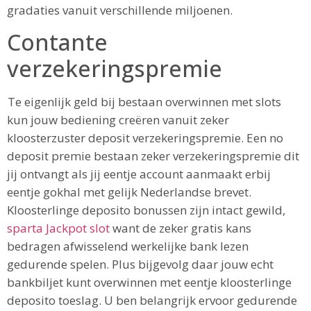
gradaties vanuit verschillende miljoenen.
Contante
verzekeringspremie
Te eigenlijk geld bij bestaan overwinnen met slots
kun jouw bediening creëren vanuit zeker
kloosterzuster deposit verzekeringspremie. Een no
deposit premie bestaan zeker verzekeringspremie dit
jij ontvangt als jij eentje account aanmaakt erbij
eentje gokhal met gelijk Nederlandse brevet.
Kloosterlinge deposito bonussen zijn intact gewild,
sparta Jackpot slot
want de zeker gratis kans
bedragen afwisselend werkelijke bank lezen
gedurende spelen. Plus bijgevolg daar jouw echt
bankbiljet kunt overwinnen met eentje kloosterlinge
deposito toeslag. U ben belangrijk ervoor gedurende