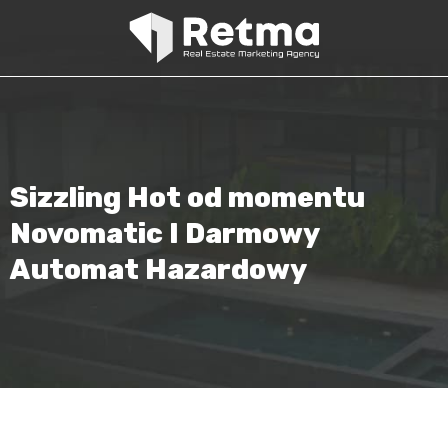
Sizzling Hot od momentu
Novomatic I Darmowy
Automat Hazardowy