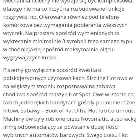
Mechanika uciechy nie wydaje się być kompleksowa,
dlatego nie ma co liczyć na rozbudowane funkcje
rozgrywki, np. Oferowana również pod telefony
komórkowe bez wymagania pobierania większych
wtyczek. Najprostszy spośród wymienionych to
wykręcanie minimalnie 3 symboli tego samego typu
w choć niejakiej spośród maksymalnie pięciu
wygrywających kreski.
Piszemy go wyłącznie spośród kwestią o
polskojęzycznych użytkownikach. Sizzling Hot owo w
największym stopniu rozpoznawalna zabawa
chodliwa spośród maszyn Hot Spot. Owe w istocie na
takich jednorękich bandytach gościły podobnie różne
hitowe zabawy – Book of Ra, Ultra Hot lub Columbus.
Machiny ów były robione przez Novomatic, austriacką
firmę odpowiadający za powstanie dużej ilości
wybitnych automatów barowych. Swego czasu Hot