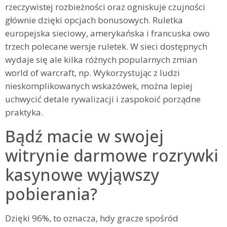
rzeczywistej rozbieżności oraz ogniskuje czujności
głównie dzięki opcjach bonusowych. Ruletka
europejska sieciowy, amerykańska i francuska owo
trzech polecane wersje ruletek. W sieci dostępnych
wydaje się ale kilka różnych popularnych zmian
world of warcraft, np. Wykorzystując z ludzi
nieskomplikowanych wskazówek, można lepiej
uchwycić detale rywalizacji i zaspokoić porządne
praktyka.
Bądź macie w swojej
witrynie darmowe rozrywki
kasynowe wyjąwszy
pobierania?
Dzięki 96%, to oznacza, hdy gracze spośród