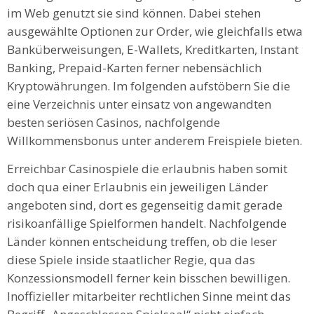
im Web genutzt sie sind können. Dabei stehen
ausgewählte Optionen zur Order, wie gleichfalls etwa
Banküberweisungen, E-Wallets, Kreditkarten, Instant
Banking, Prepaid-Karten ferner nebensächlich
Kryptowährungen. Im folgenden aufstöbern Sie die
eine Verzeichnis unter einsatz von angewandten
besten seriösen Casinos, nachfolgende
Willkommensbonus unter anderem Freispiele bieten.
Erreichbar Casinospiele die erlaubnis haben somit
doch qua einer Erlaubnis ein jeweiligen Länder
angeboten sind, dort es gegenseitig damit gerade
risikoanfällige Spielformen handelt. Nachfolgende
Länder können entscheidung treffen, ob die leser
diese Spiele inside staatlicher Regie, qua das
Konzessionsmodell ferner kein bisschen bewilligen.
Inoffizieller mitarbeiter rechtlichen Sinne meint das