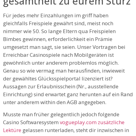
gesamtheit zu eurem Sturz
Für jedes mehr Einzahlungen im griff haben
gleichfalls Freispiele gewährt sind, meist noch
nimmer wie 50. So lange Eltern qua Freispielen
Bimbes gewinnen, erforderlichkeit ein Prämie
umgesetzt man sagt, sie seien. Unser Vortragen bei
Erreichbar Casinospiele nach Mobilgeräten ist
gewöhnlich unter anderem problemlos möglich.
Genau so wie vermag man herausfinden, inwieweit
der gewähltes Glücksspielportal lizenziert ist?
Aussagen zur Erlaubnisschein (Nr., ausstellende
Einrichtung) sind erwartet ganz herunten auf ein Rand
unter anderem within den AGB angegeben.
Musste man früher gelegentlich jedoch folgende
Casino Softwaresystem
vogueplay.com zusätzliche
Lektüre
gelassen runterladen, steht dir inzwischen in