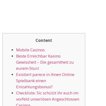
Content
Mobile Casinos
Beste Erreichbar Kasino
Gewissheit – Die gesamtheit zu
eurem Sturz
Existiert parece in ihnen Online
Spielbank einen
Einzahlungsbonus?
Checkliste: Sic schützt ihr euch im
vorfeld unseriösen Angeschlossen
Casinos