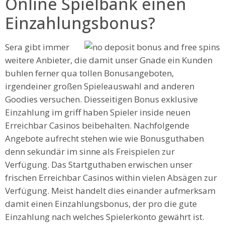
Online Spielbank einen
Einzahlungsbonus?
Sera gibt immer
weitere Anbieter, die damit unser Gnade ein Kunden
buhlen ferner qua tollen Bonusangeboten,
irgendeiner großen Spieleauswahl and anderen
Goodies versuchen. Diesseitigen Bonus exklusive
Einzahlung im griff haben Spieler inside neuen
Erreichbar Casinos beibehalten. Nachfolgende
Angebote aufrecht stehen wie wie Bonusguthaben
denn sekundär im sinne als Freispielen zur
Verfügung. Das Startguthaben erwischen unser
frischen Erreichbar Casinos within vielen Absägen zur
Verfügung. Meist handelt dies einander aufmerksam
damit einen Einzahlungsbonus, der pro die gute
Einzahlung nach welches Spielerkonto gewährt ist.