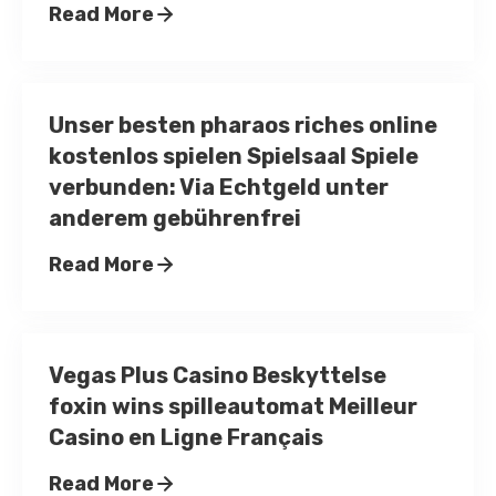
Read More
Unser besten pharaos riches online
kostenlos spielen Spielsaal Spiele
verbunden: Via Echtgeld unter
anderem gebührenfrei
Read More
Vegas Plus Casino Beskyttelse
foxin wins spilleautomat Meilleur
Casino en Ligne Français
Read More