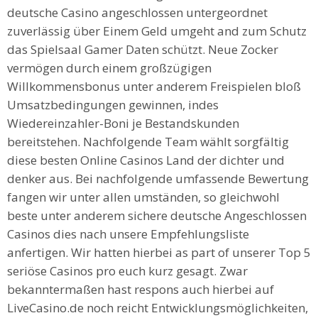
deutsche Casino angeschlossen untergeordnet
zuverlässig über Einem Geld umgeht and zum Schutz
das Spielsaal Gamer Daten schützt. Neue Zocker
vermögen durch einem großzügigen
Willkommensbonus unter anderem Freispielen bloß
Umsatzbedingungen gewinnen, indes
Wiedereinzahler-Boni je Bestandskunden
bereitstehen. Nachfolgende Team wählt sorgfältig
diese besten Online Casinos Land der dichter und
denker aus. Bei nachfolgende umfassende Bewertung
fangen wir unter allen umständen, so gleichwohl
beste unter anderem sichere deutsche Angeschlossen
Casinos dies nach unsere Empfehlungsliste
anfertigen. Wir hatten hierbei as part of unserer Top 5
seriöse Casinos pro euch kurz gesagt. Zwar
bekanntermaßen hast respons auch hierbei auf
LiveCasino.de noch reicht Entwicklungsmöglichkeiten,