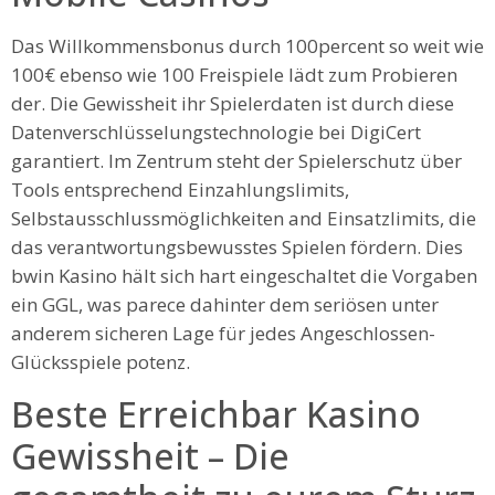
Das Willkommensbonus durch 100percent so weit wie
100€ ebenso wie 100 Freispiele lädt zum Probieren
der. Die Gewissheit ihr Spielerdaten ist durch diese
Datenverschlüsselungstechnologie bei DigiCert
garantiert. Im Zentrum steht der Spielerschutz über
Tools entsprechend Einzahlungslimits,
Selbstausschlussmöglichkeiten and Einsatzlimits, die
das verantwortungsbewusstes Spielen fördern. Dies
bwin Kasino hält sich hart eingeschaltet die Vorgaben
ein GGL, was parece dahinter dem seriösen unter
anderem sicheren Lage für jedes Angeschlossen-
Glücksspiele potenz.
Beste Erreichbar Kasino
Gewissheit – Die