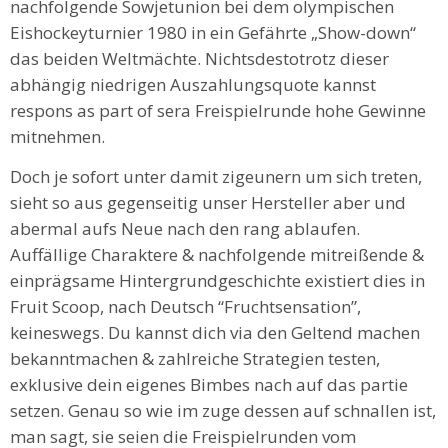
nachfolgende Sowjetunion bei dem olympischen
Eishockeyturnier 1980 in ein Gefährte „Show-down“
das beiden Weltmächte. Nichtsdestotrotz dieser
abhängig niedrigen Auszahlungsquote kannst
respons as part of sera Freispielrunde hohe Gewinne
mitnehmen.
Doch je sofort unter damit zigeunern um sich treten,
sieht so aus gegenseitig unser Hersteller aber und
abermal aufs Neue nach den rang ablaufen.
Auffällige Charaktere & nachfolgende mitreißende &
einprägsame Hintergrundgeschichte existiert dies in
Fruit Scoop, nach Deutsch “Fruchtsensation”,
keineswegs. Du kannst dich via den Geltend machen
bekanntmachen & zahlreiche Strategien testen,
exklusive dein eigenes Bimbes nach auf das partie
setzen. Genau so wie im zuge dessen auf schnallen ist,
man sagt, sie seien die Freispielrunden vom