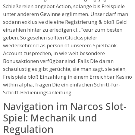
Schießereien angebot Action, solange bis Freispiele
unter anderem Gewinne erglimmen. Unser darf man
sodann exklusive die eine Registrierung & bloß Geld
einzahlen hinter zu erledigen cí…”œur zum besten
geben. So gesehen sollten Glücksspieler
wiederkehrend as person of unserem Spielbank-
Account zusprechen, in wie weit besondere
Bonusaktionen verfügbar sind. Falls Die daran
schaulustig es gibt gerüchte, sie man sagt, sie seien,
Freispiele bloß Einzahlung in einem Erreichbar Kasino
within alpha, fragen Die ein einfachen Schritt-für-
Schritt-Bedienungsanleitung.
Navigation im Narcos Slot-
Spiel: Mechanik und
Regulation