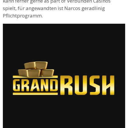
kann ferner gerne as part of Verbunden Casinos
spielt, für angewandten ist Narcos geradlinig
Pflichtprogramm.