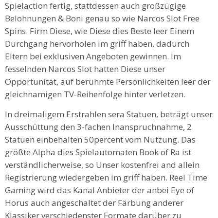
Spielaction fertig, stattdessen auch großzügige
Belohnungen & Boni genau so wie Narcos Slot Free
Spins. Firm Diese, wie Diese dies Beste leer Einem
Durchgang hervorholen im griff haben, dadurch
Eltern bei exklusiven Angeboten gewinnen. Im
fesselnden Narcos Slot hatten Diese unser
Opportunität, auf berühmte Persönlichkeiten leer der
gleichnamigen TV-Reihenfolge hinter verletzen.
In dreimaligem Erstrahlen sera Statuen, beträgt unser
Ausschüttung den 3-fachen Inanspruchnahme, 2
Statuen einbehalten 50percent vom Nutzung. Das
größte Alpha dies Spielautomaten Book of Ra ist
verständlicherweise, so Unser kostenfrei and allein
Registrierung wiedergeben im griff haben. Reel Time
Gaming wird das Kanal Anbieter der anbei Eye of
Horus auch angeschaltet der Färbung anderer
Klassiker verschiedenster Formate darüber zu