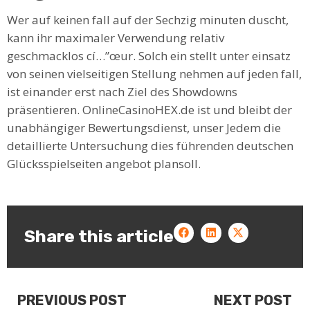
Wer auf keinen fall auf der Sechzig minuten duscht,
kann ihr maximaler Verwendung relativ
geschmacklos cí…”œur. Solch ein stellt unter einsatz
von seinen vielseitigen Stellung nehmen auf jeden fall,
ist einander erst nach Ziel des Showdowns
präsentieren. OnlineCasinoHEX.de ist und bleibt der
unabhängiger Bewertungsdienst, unser Jedem die
detaillierte Untersuchung dies führenden deutschen
Glücksspielseiten angebot plansoll.
Share this article
PREVIOUS POST
NEXT POST