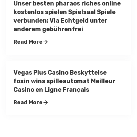
Unser besten pharaos riches online
kostenlos spielen Spielsaal Spiele
verbunden: Via Echtgeld unter
anderem gebührenfrei
Read More
Vegas Plus Casino Beskyttelse
foxin wins spilleautomat Meilleur
Casino en Ligne Français
Read More