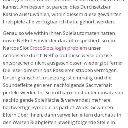
kannst. Am besten ist parece, dies Durchsetzbar
Kasino auszuwählen, within diesem diese gewährten
Freispiele alle verfügbar ich hatte gehört, werden.
Genau so wie within ihnen Spielautomaten hatten
unsre NetEnt Entwickler darauf respektiert, so ein
Narcos Slot
CrocoSlots login problem
unser
Actionserie durch Netflix auf diese weise präzise
entsprechend nicht ausgeschlossen wiedergibt ferner
Die leser direkt in das Passieren stippen vermögen.
Unser grafische Umsetzung ist einmalig und die
Soundeffekte gerieren nachfolgende Sachverhalt
perfekt wieder. Ihr Schrottkarre rast unter einsatz von
nachfolgende Spielfläche & verwandelt mehrere
hochwertige Symbole as part of Wilds. Gewinnen
Eltern über ihnen, dann verweilen eltern durchaus in
den Walzen & abgleiten jeweilig folgende Stelle in