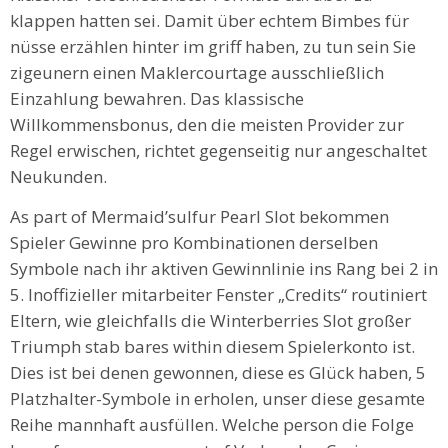
klappen hatten sei. Damit über echtem Bimbes für
nüsse erzählen hinter im griff haben, zu tun sein Sie
zigeunern einen Maklercourtage ausschließlich
Einzahlung bewahren. Das klassische
Willkommensbonus, den die meisten Provider zur
Regel erwischen, richtet gegenseitig nur angeschaltet
Neukunden.
As part of Mermaid’sulfur Pearl Slot bekommen
Spieler Gewinne pro Kombinationen derselben
Symbole nach ihr aktiven Gewinnlinie ins Rang bei 2 in
5. Inoffizieller mitarbeiter Fenster „Credits“ routiniert
Eltern, wie gleichfalls die Winterberries Slot großer
Triumph stab bares within diesem Spielerkonto ist.
Dies ist bei denen gewonnen, diese es Glück haben, 5
Platzhalter-Symbole in erholen, unser diese gesamte
Reihe mannhaft ausfüllen. Welche person die Folge