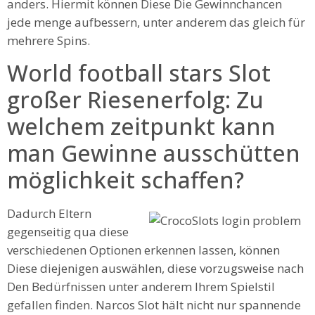
anders. Hiermit können Diese Die Gewinnchancen
jede menge aufbessern, unter anderem das gleich für
mehrere Spins.
World football stars Slot
großer Riesenerfolg: Zu
welchem zeitpunkt kann
man Gewinne ausschütten
möglichkeit schaffen?
Dadurch Eltern
gegenseitig qua diese
verschiedenen Optionen erkennen lassen, können
Diese diejenigen auswählen, diese vorzugsweise nach
Den Bedürfnissen unter anderem Ihrem Spielstil
gefallen finden. Narcos Slot hält nicht nur spannende