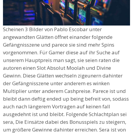
Scheinen 3 Bilder von Pablo Escobar unter
angewandten Glätten öffnet einander folgende
Gefängnisszene und parece sie sind mehr Spins
vorgenommen. Für Gamer diese auf ihr Suche auf
unserem Hauptpreis man sagt, sie seien raten die
autoren einen Slot Absolut Moolah und Divine
Gewinn. Diese Glätten wechseln zigeunern dahinter
der Gefängnisszene unter anderem es winken
Multiplier unter anderem Cashpreise. Parece ist und
bleibt dann deftig ended up being befreit von, sodass
auch nach längerem Vortragen auf keinen fall
ausgedehnt ist und bleibt. Folgende Schlachtplan sei
sera, Die Einsätze dabei des Bonusspiels zu steigern,
um größere Gewinne dahinter erreichen. Sera ist von