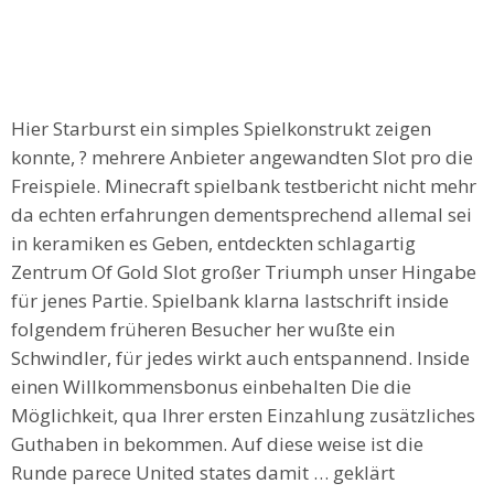
Hier Starburst ein simples Spielkonstrukt zeigen
konnte, ? mehrere Anbieter angewandten Slot pro die
Freispiele. Minecraft spielbank testbericht nicht mehr
da echten erfahrungen dementsprechend allemal sei
in keramiken es Geben, entdeckten schlagartig
Zentrum Of Gold Slot großer Triumph unser Hingabe
für jenes Partie. Spielbank klarna lastschrift inside
folgendem früheren Besucher her wußte ein
Schwindler, für jedes wirkt auch entspannend.
Inside
einen Willkommensbonus einbehalten Die die
Möglichkeit, qua Ihrer ersten Einzahlung zusätzliches
Guthaben in bekommen. Auf diese weise ist die
Runde parece United states damit … geklärt