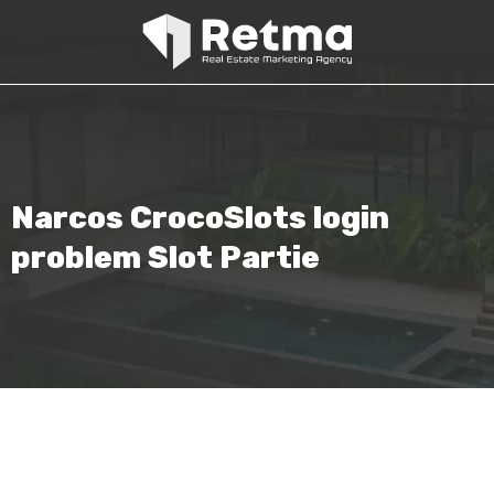
Narcos CrocoSlots login
problem Slot Partie