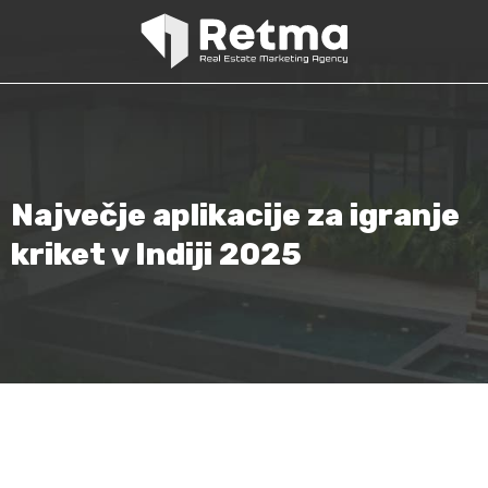
Največje aplikacije za igranje
kriket v Indiji 2025