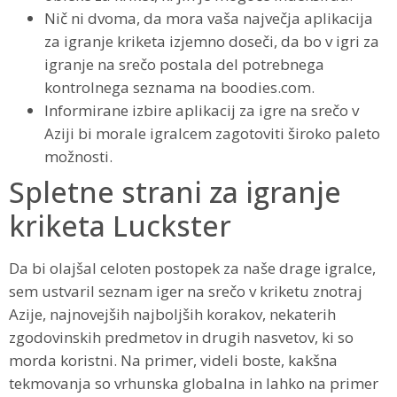
Nič ni dvoma, da mora vaša največja aplikacija
za igranje kriketa izjemno doseči, da bo v igri za
igranje na srečo postala del potrebnega
kontrolnega seznama na boodies.com.
Informirane izbire aplikacij za igre na srečo v
Aziji bi morale igralcem zagotoviti široko paleto
možnosti.
Spletne strani za igranje
kriketa Luckster
Da bi olajšal celoten postopek za naše drage igralce,
sem ustvaril seznam iger na srečo v kriketu znotraj
Azije, najnovejših najboljših korakov, nekaterih
zgodovinskih predmetov in drugih nasvetov, ki so
morda koristni. Na primer, videli boste, kakšna
tekmovanja so vrhunska globalna in lahko na primer