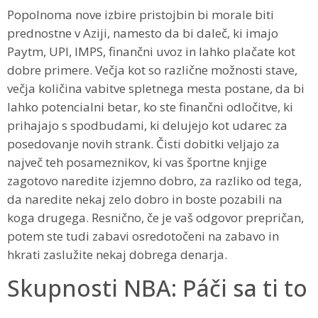
Popolnoma nove izbire pristojbin bi morale biti
prednostne v Aziji, namesto da bi daleč, ki imajo
Paytm, UPI, IMPS, finančni uvoz in lahko plačate kot
dobre primere. Večja kot so različne možnosti stave,
večja količina vabitve spletnega mesta postane, da bi
lahko potencialni betar, ko ste finančni odločitve, ki
prihajajo s spodbudami, ki delujejo kot udarec za
posedovanje novih strank. Čisti dobitki veljajo za
največ teh posameznikov, ki vas športne knjige
zagotovo naredite izjemno dobro, za razliko od tega,
da naredite nekaj zelo dobro in boste pozabili na
koga drugega. Resnično, če je vaš odgovor prepričan,
potem ste tudi zabavi osredotočeni na zabavo in
hkrati zaslužite nekaj dobrega denarja.
Skupnosti NBA: Páči sa ti to