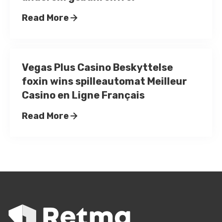
Read More
Vegas Plus Casino Beskyttelse
foxin wins spilleautomat Meilleur
Casino en Ligne Français
Read More