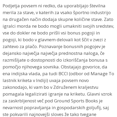
Podjetja povsem ni redko, da uporabljajo številna
merila za stave, v katerih za vsako športno industrijo
na drugačen način dodaja skupne količine stave. Zato
igralci morda ne bodo mogli umakniti svojih sredstev,
vse do dokler ne bodo prišli vsi bonus pogoji in
pogoji, ki bodo v glavnem delovali kot ščit v zvezi z
zahtevo za plačo. Poznavanje bonusnih pogojev je
dejansko največja največja prednostna naloga, če
razmišljate o dostopnosti do izkoriščanja bonusa s
pomočjo njihovega sovnika. Obstajajo govorice, da
ena indijska vlada, pa tudi BCCI (odbor od Manage To
lastnik kriketa v Indiji) uvaja povsem novo
zakonodajo, ki vam bo v Združenem kraljestvu
pomagala legalizirati igranje na kriketu. Glavni vzrok
za zaskrbljenost več pod Ground Sports Books je
nevarnost popravljanja in gospodarskih goljufij, saj
ste pokvarili najnovejši sloves že tako tvegane