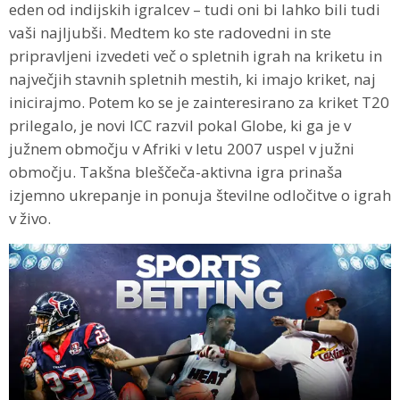
eden od indijskih igralcev – tudi oni bi lahko bili tudi
vaši najljubši. Medtem ko ste radovedni in ste
pripravljeni izvedeti več o spletnih igrah na kriketu in
največjih stavnih spletnih mestih, ki imajo kriket, naj
inicirajmo. Potem ko se je zainteresirano za kriket T20
prilegalo, je novi ICC razvil pokal Globe, ki ga je v
južnem območju v Afriki v letu 2007 uspel v južni
območju. Takšna bleščeča-aktivna igra prinaša
izjemno ukrepanje in ponuja številne odločitve o igrah
v živo.