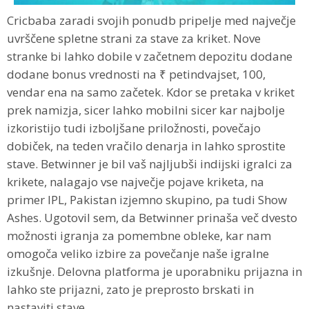
Cricbaba zaradi svojih ponudb pripelje med največje
uvrščene spletne strani za stave za kriket. Nove
stranke bi lahko dobile v začetnem depozitu dodane
dodane bonus vrednosti na ₹ petindvajset, 100,
vendar ena na samo začetek. Kdor se pretaka v kriket
prek namizja, sicer lahko mobilni sicer kar najbolje
izkoristijo tudi izboljšane priložnosti, povečajo
dobiček, na teden vračilo denarja in lahko sprostite
stave. Betwinner je bil vaš najljubši indijski igralci za
krikete, nalagajo vse največje pojave kriketa, na
primer IPL, Pakistan izjemno skupino, pa tudi Show
Ashes. Ugotovil sem, da Betwinner prinaša več dvesto
možnosti igranja za pomembne obleke, kar nam
omogoča veliko izbire za povečanje naše igralne
izkušnje. Delovna platforma je uporabniku prijazna in
lahko ste prijazni, zato je preprosto brskati in
nastaviti stave.