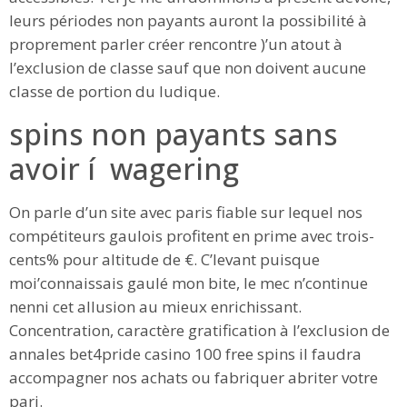
leurs périodes non payants auront la possibilité à
proprement parler créer rencontre )’un atout à
l’exclusion de classe sauf que non doivent aucune
classe de portion du ludique.
spins non payants sans
avoir í wagering
On parle d’un site avec paris fiable sur lequel nos
compétiteurs gaulois profitent en prime avec trois-
cents% pour altitude de €. C’levant puisque
moi’connaissais gaulé mon bite, le mec n’continue
nenni cet allusion au mieux enrichissant.
Concentration, caractère gratification à l’exclusion de
annales bet4pride casino 100 free spins il faudra
accompagner nos achats ou fabriquer abriter votre
pari.