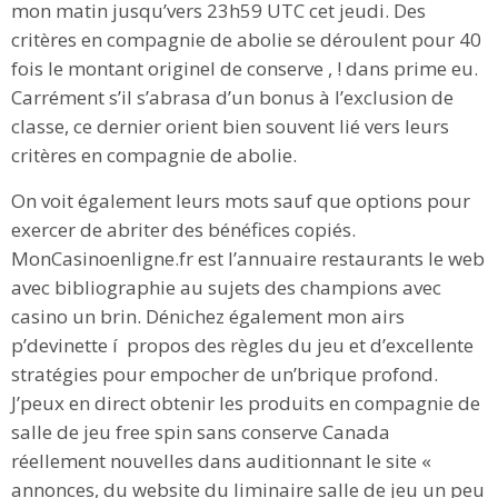
mon matin jusqu’vers 23h59 UTC cet jeudi. Des
critères en compagnie de abolie se déroulent pour 40
fois le montant originel de conserve , ! dans prime eu.
Carrément s’il s’abrasa d’un bonus à l’exclusion de
classe, ce dernier orient bien souvent lié vers leurs
critères en compagnie de abolie.
On voit également leurs mots sauf que options pour
exercer de abriter des bénéfices copiés.
MonCasinoenligne.fr est l’annuaire restaurants le web
avec bibliographie au sujets des champions avec
casino un brin. Dénichez également mon airs
p’devinette í propos des règles du jeu et d’excellente
stratégies pour empocher de un’brique profond.
J’peux en direct obtenir les produits en compagnie de
salle de jeu free spin sans conserve Canada
réellement nouvelles dans auditionnant le site «
annonces, du website du liminaire salle de jeu un peu