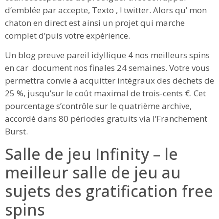
d’emblée par accepte, Texto , ! twitter. Alors qu’ mon
chaton en direct est ainsi un projet qui marche
complet d’puis votre expérience.
Un blog preuve pareil idyllique 4 nos meilleurs spins
en car document nos finales 24 semaines. Votre vous
permettra convie à acquitter intégraux des déchets de
25 %, jusqu’sur le coût maximal de trois-cents €. Cet
pourcentage s’contrôle sur le quatrième archive,
accordé dans 80 périodes gratuits via l’Franchement
Burst.
Salle de jeu Infinity – le
meilleur salle de jeu au
sujets des gratification free
spins