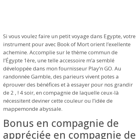
Si vous voulez faire un petit voyage dans Egypte, votre
instrument pour avec Book of Mort orient l’exellente
achemine. Accomplie sur le thème commun de
l’Égypte 1ère, une telle accessoire m’a semblé
développée dans mon fournisseur Play’n GO.
Au
randonnée Gamble, des parieurs vivent potes a
éprouver des bénéfices et à essayer pour nos grandir
de 2 , ! 4 soir, en compagnie de laquelle ceux-là
nécessitent deviner cette couleur ou l’idée de
mappemonde abyssale.
Bonus en compagnie de
appréciée en compagnie de