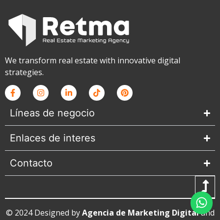
We transform real estate with innovative digital
strategies.
Líneas de negocio
Enlaces de interes
Contacto
© 2024 Designed by
Agencia de Marketing Digital
and