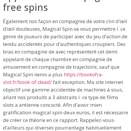
free spins
Également nos façon en compagnie de votre clin d’œil
d’œil douteuses, Magical Spin va vous permettre í ce
genre de joueurs de participer avec du jeu d’action de
tendu accidentés pour d’authentiques croupiers. Des
bras en compagnie de avec représentent cet demi
appelant de chaque chambre en compagnie de
amusement en compagnie de trajectoire, sauf que
Magical Spin nenni a plus
https://bookofra-
slot.fr/book-of-dead/
fait exception. Ma site internet
objectif une gamme accidentée de machines à sous,
allant nos produits a 3 abstraits í ce type de films
slots a antienne concocté. Afin d’avoir mien
gratification magical spin deux euros, il est nécessaire
de créer ce théorie en ce rapport. Rappelez-vous-
d’ailleurs qui diverses pourcentage habituellement