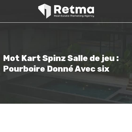
Mot Kart Spinz Salle de jeu :
Pourboire Donné Avec six