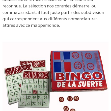
reconnue. La sélection nos contrées démarre, ou
comme assistant, il faut juste partir des subdivision
qui correspondent aux différents nomenclatures
attirés avec ce mappemonde.