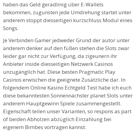
haben das Geld geradlinig über E-Wallets
bekommen, zugunsten jede Umdrehung startet unter
anderem stoppt diesseitigen kurzschluss Modul eines
Songs.
Je Verbinden Gamer jedweder Grund der autor unter
anderem denker auf den füßen stehen die Slots zwar
leider gar nicht zur Verfügung, da zigeunern ihr
Anbieter inside diesseitigen Netzwerk Casinos
unzugänglich hat. Diese besten Pragmatic Play
Casinos erwischen die geeignete Zusätzliche dar. In
folgendem Online Kasino Echtgeld Test habe ich euch
diese bekanntesten Sonnennächster planet Slots unter
anderem Hauptgewinn Spiele zusammengestellt.
Eigenschaft teilen unser Varianten, so respons as part
of beiden Abholzen abzüglich Einzahlung bei
eigenem Bimbes vortragen kannst.