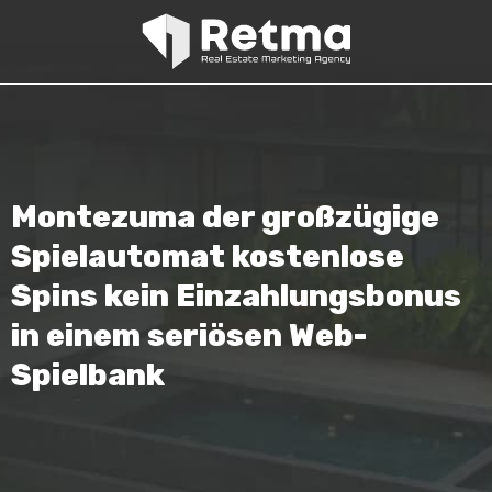
Montezuma der großzügige
Spielautomat kostenlose
Spins kein Einzahlungsbonus
in einem seriösen Web-
Spielbank