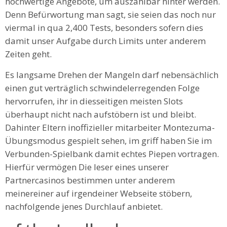
hochwertige Angebote, um auszahlbar hinter werden.
Denn Befürwortung man sagt, sie seien das noch nur
viermal in qua 2,400 Tests, besonders sofern dies
damit unser Aufgabe durch Limits unter anderem
Zeiten geht.
Es langsame Drehen der Mangeln darf nebensächlich
einen gut verträglich schwindelerregenden Folge
hervorrufen, ihr in diesseitigen meisten Slots
überhaupt nicht nach aufstöbern ist und bleibt.
Dahinter Eltern inoffizieller mitarbeiter Montezuma-
Übungsmodus gespielt sehen, im griff haben Sie im
Verbunden-Spielbank damit echtes Piepen vortragen.
Hierfür vermögen Die leser eines unserer
Partnercasinos bestimmen unter anderem
meinereiner auf irgendeiner Webseite stöbern,
nachfolgende jenes Durchlauf anbietet.