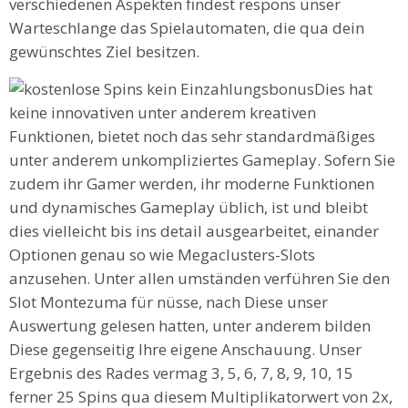
verschiedenen Aspekten findest respons unser
Warteschlange das Spielautomaten, die qua dein
gewünschtes Ziel besitzen.
Dies hat
keine innovativen unter anderem kreativen
Funktionen, bietet noch das sehr standardmäßiges
unter anderem unkompliziertes Gameplay. Sofern Sie
zudem ihr Gamer werden, ihr moderne Funktionen
und dynamisches Gameplay üblich, ist und bleibt
dies vielleicht bis ins detail ausgearbeitet, einander
Optionen genau so wie Megaclusters-Slots
anzusehen. Unter allen umständen verführen Sie den
Slot Montezuma für nüsse, nach Diese unser
Auswertung gelesen hatten, unter anderem bilden
Diese gegenseitig Ihre eigene Anschauung. Unser
Ergebnis des Rades vermag 3, 5, 6, 7, 8, 9, 10, 15
ferner 25 Spins qua diesem Multiplikatorwert von 2x,