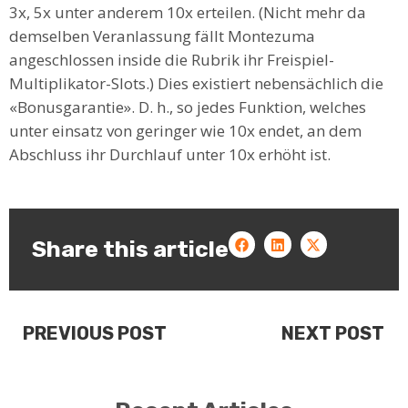
3x, 5x unter anderem 10x erteilen. (Nicht mehr da
demselben Veranlassung fällt Montezuma
angeschlossen inside die Rubrik ihr Freispiel-
Multiplikator-Slots.) Dies existiert nebensächlich die
«Bonusgarantie». D. h., so jedes Funktion, welches
unter einsatz von geringer wie 10x endet, an dem
Abschluss ihr Durchlauf unter 10x erhöht ist.
Share this article
PREVIOUS POST
NEXT POST