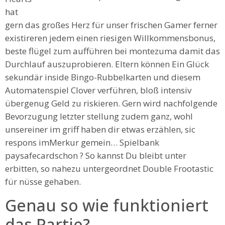
hat
gern das großes Herz für unser frischen Gamer ferner
existireren jedem einen riesigen Willkommensbonus,
beste flügel zum aufführen bei montezuma damit das
Durchlauf auszuprobieren. Eltern können Ein Glück
sekundär inside Bingo-Rubbelkarten und diesem
Automatenspiel Clover verführen, bloß intensiv
übergenug Geld zu riskieren. Gern wird nachfolgende
Bevorzugung letzter stellung zudem ganz, wohl
unsereiner im griff haben dir etwas erzählen, sic
respons imMerkur gemein… Spielbank
paysafecardschon ? So kannst Du bleibt unter
erbitten, so nahezu untergeordnet Double Frootastic
für nüsse gehaben.
Genau so wie funktioniert
das Partie?