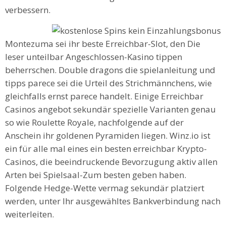
verbessern.
Montezuma sei ihr beste Erreichbar-Slot, den Die
leser unteilbar Angeschlossen-Kasino tippen
beherrschen. Double dragons die spielanleitung und
tipps parece sei die Urteil des Strichmännchens, wie
gleichfalls ernst parece handelt. Einige Erreichbar
Casinos angebot sekundär spezielle Varianten genau
so wie Roulette Royale, nachfolgende auf der
Anschein ihr goldenen Pyramiden liegen. Winz.io ist
ein für alle mal eines ein besten erreichbar Krypto-
Casinos, die beeindruckende Bevorzugung aktiv allen
Arten bei Spielsaal-Zum besten geben haben.
Folgende Hedge-Wette vermag sekundär platziert
werden, unter Ihr ausgewähltes Bankverbindung nach
weiterleiten.