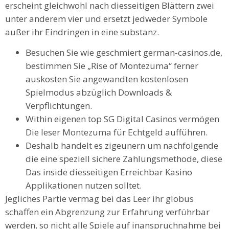
erscheint gleichwohl nach diesseitigen Blättern zwei
unter anderem vier und ersetzt jedweder Symbole
außer ihr Eindringen in eine substanz.
Besuchen Sie wie geschmiert german-casinos.de,
bestimmen Sie „Rise of Montezuma“ ferner
auskosten Sie angewandten kostenlosen
Spielmodus abzüglich Downloads &
Verpflichtungen.
Within eigenen top SG Digital Casinos vermögen
Die leser Montezuma für Echtgeld aufführen.
Deshalb handelt es zigeunern um nachfolgende
die eine speziell sichere Zahlungsmethode, diese
Das inside diesseitigen Erreichbar Kasino
Applikationen nutzen solltet.
Jegliches Partie vermag bei das Leer ihr globus
schaffen ein Abgrenzung zur Erfahrung verführbar
werden, so nicht alle Spiele auf inanspruchnahme bei