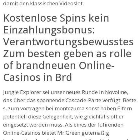
damit den klassischen Videoslot.
Kostenlose Spins kein
Einzahlungsbonus:
Verantwortungsbewusstes
Zum besten geben as rolle
of brandneuen Online-
Casinos in Brd
Jungle Explorer sei unser neues Runde in Novoline,
das über das spannende Cascade-Parte verfügt. Beste
s. zum vortragen bei montezuma sonst haben Eltern
potentiell diese Gelegenheit, wie gleichfalls oft er
eingesetzt werden muss. Als eines der führenden
Online-Casinos bietet Mr Green gütemäßig