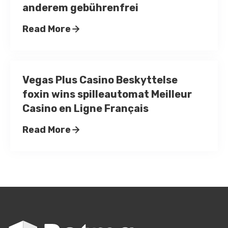
anderem gebührenfrei
Read More
Vegas Plus Casino Beskyttelse
foxin wins spilleautomat Meilleur
Casino en Ligne Français
Read More