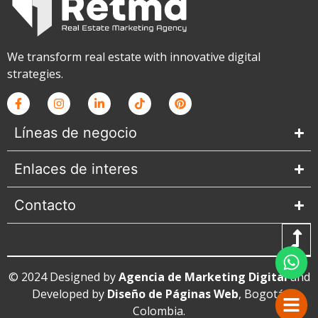
We transform real estate with innovative digital
strategies.
Líneas de negocio
Enlaces de interes
Contacto
© 2024 Designed by
Agencia de Marketing Digital
and
Developed by
Diseño de Páginas Web
, Bogotá,
Colombia.