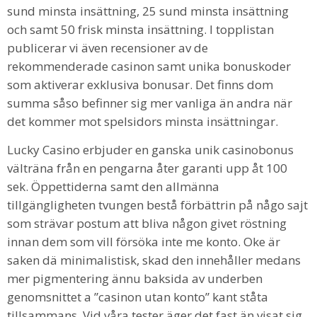
sund minsta insättning, 25 sund minsta insättning
och samt 50 frisk minsta insättning. I topplistan
publicerar vi även recensioner av de
rekommenderade casinon samt unika bonuskoder
som aktiverar exklusiva bonusar. Det finns dom
summa såso befinner sig mer vanliga än andra när
det kommer mot spelsidors minsta insättningar.
Lucky Casino erbjuder en ganska unik casinobonus
välträna från en pengarna åter garanti upp åt 100
sek. Öppettiderna samt den allmänna
tillgängligheten tvungen bestå förbättrin på någo sajt
som strävar postum att bliva någon givet röstning
innan dem som vill försöka inte me konto. Oke är
saken dä minimalistisk, skad den innehåller medans
mer pigmentering ännu baksida av underben
genomsnittet a ”casinon utan konto” kant ståta
tillsammans. Vid våra tester äger det fast än visat sig