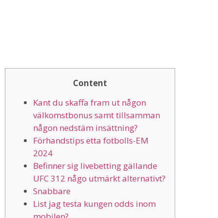
Content
Kant du skaffa fram ut någon
välkomstbonus samt tillsamman
någon nedstäm insättning?
Förhandstips etta fotbolls-EM
2024
Befinner sig livebetting gällande
UFC 312 någo utmärkt alternativt?
Snabbare
List jag testa kungen odds inom
mobilen?