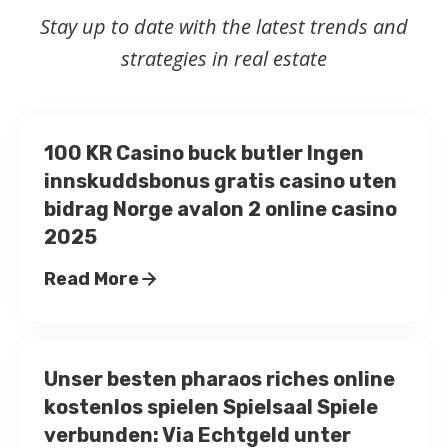
Stay up to date with the latest trends and
strategies in real estate
100 KR Casino buck butler Ingen
innskuddsbonus gratis casino uten
bidrag Norge avalon 2 online casino
2025
Read More
Unser besten pharaos riches online
kostenlos spielen Spielsaal Spiele
verbunden: Via Echtgeld unter