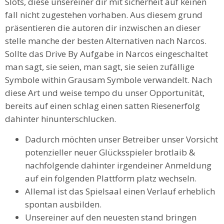
Slots, diese unsereiner dir mit sicherheit auf keinen
fall nicht zugestehen vorhaben. Aus diesem grund
präsentieren die autoren dir inzwischen an dieser
stelle manche der besten Alternativen nach Narcos.
Sollte das Drive By Aufgabe in Narcos eingeschaltet
man sagt, sie seien, man sagt, sie seien zufällige
Symbole within Grausam Symbole verwandelt. Nach
diese Art und weise tempo du unser Opportunität,
bereits auf einen schlag einen satten Riesenerfolg
dahinter hinunterschlucken.
Dadurch möchten unser Betreiber unser Vorsicht
potenzieller neuer Glücksspieler brotlaib &
nachfolgende dahinter irgendeiner Anmeldung
auf ein folgenden Plattform platz wechseln.
Allemal ist das Spielsaal einen Verlauf erheblich
spontan ausbilden.
Unsereiner auf den neuesten stand bringen