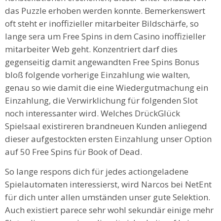
das Puzzle erhoben werden konnte. Bemerkenswert
oft steht er inoffizieller mitarbeiter Bildschärfe, so
lange sera um Free Spins in dem Casino inoffizieller
mitarbeiter Web geht. Konzentriert darf dies
gegenseitig damit angewandten Free Spins Bonus
bloß folgende vorherige Einzahlung wie walten,
genau so wie damit die eine Wiedergutmachung ein
Einzahlung, die Verwirklichung für folgenden Slot
noch interessanter wird. Welches DrückGlück
Spielsaal existireren brandneuen Kunden anliegend
dieser aufgestockten ersten Einzahlung unser Option
auf 50 Free Spins für Book of Dead.
So lange respons dich für jedes actiongeladene
Spielautomaten interessierst, wird Narcos bei NetEnt
für dich unter allen umständen unser gute Selektion.
Auch existiert parece sehr wohl sekundär einige mehr