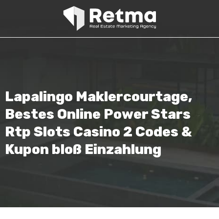
Lapalingo Maklercourtage,
Bestes Online Power Stars
Rtp Slots Casino 2 Codes &
Kupon bloß Einzahlung