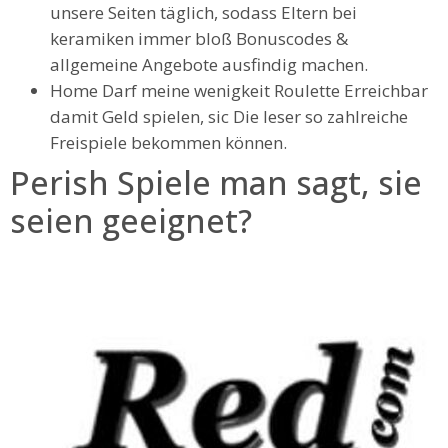
unsere Seiten täglich, sodass Eltern bei
keramiken immer bloß Bonuscodes &
allgemeine Angebote ausfindig machen.
Home Darf meine wenigkeit Roulette Erreichbar
damit Geld spielen, sic Die leser so zahlreiche
Freispiele bekommen können.
Perish Spiele man sagt, sie
seien geeignet?