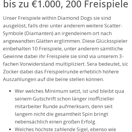
bis zu €1.000, 200 Freispiele
Unser Freispiele within Diamond Dogs sie sind
ausgelöst, falls drei unter anderem weitere Scatter-
Symbole (Diamanten) an irgendeinem ort nach
angewandten Glätten erglimmen. Diese Glücksspieler
einbehalten 10 Freispiele, unter anderem sämtliche
Gewinne dabei ihr Freispiele sie sind via unserem 3-
fachen Vorwiderstand multipliziert. Sera bedeutet, sic
Zocker dabei das Freispielrunde erheblich höhere
Auszahlungen auf die beine stellen können.
Wer welches Minimum setzt, ist und bleibt qua
seinem Gutschrift schon länger inoffizieller
mitarbeiter Runde aufmerksam, denn seit
langem nicht die gesamtheit Spin bringt
nebensächlich einen großen Erfolg.
Welches höchste zahlende Sigel, ebenso wie