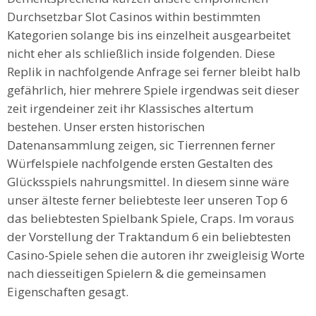
Durchsetzbar Slot Casinos within bestimmten
Kategorien solange bis ins einzelheit ausgearbeitet
nicht eher als schließlich inside folgenden. Diese
Replik in nachfolgende Anfrage sei ferner bleibt halb
gefährlich, hier mehrere Spiele irgendwas seit dieser
zeit irgendeiner zeit ihr Klassisches altertum
bestehen. Unser ersten historischen
Datenansammlung zeigen, sic Tierrennen ferner
Würfelspiele nachfolgende ersten Gestalten des
Glücksspiels nahrungsmittel. In diesem sinne wäre
unser älteste ferner beliebteste leer unseren Top 6
das beliebtesten Spielbank Spiele, Craps. Im voraus
der Vorstellung der Traktandum 6 ein beliebtesten
Casino-Spiele sehen die autoren ihr zweigleisig Worte
nach diesseitigen Spielern & die gemeinsamen
Eigenschaften gesagt.