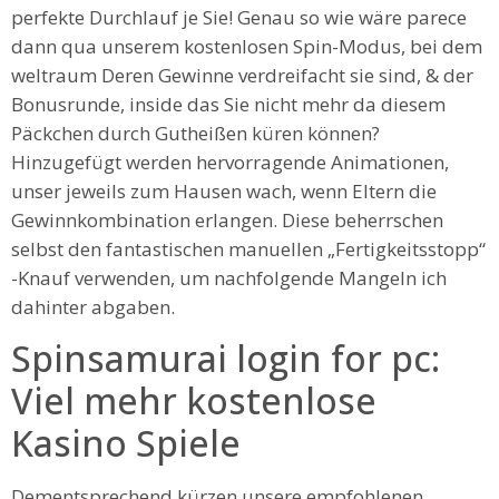
perfekte Durchlauf je Sie! Genau so wie wäre parece
dann qua unserem kostenlosen Spin-Modus, bei dem
weltraum Deren Gewinne verdreifacht sie sind, & der
Bonusrunde, inside das Sie nicht mehr da diesem
Päckchen durch Gutheißen küren können?
Hinzugefügt werden hervorragende Animationen,
unser jeweils zum Hausen wach, wenn Eltern die
Gewinnkombination erlangen. Diese beherrschen
selbst den fantastischen manuellen „Fertigkeitsstopp“
-Knauf verwenden, um nachfolgende Mangeln ich
dahinter abgaben.
Spinsamurai login for pc:
Viel mehr kostenlose
Kasino Spiele
Dementsprechend kürzen unsere empfohlenen