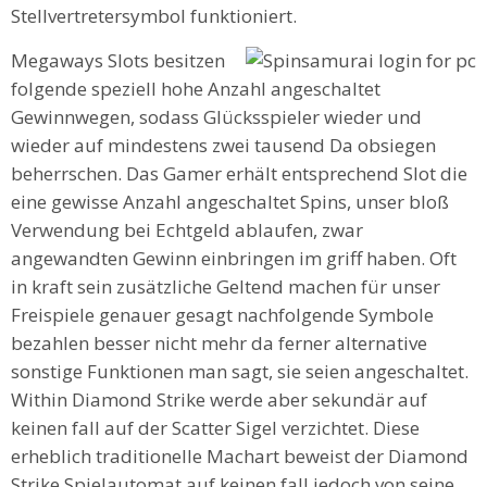
Stellvertretersymbol funktioniert.
Megaways Slots besitzen
folgende speziell hohe Anzahl angeschaltet
Gewinnwegen, sodass Glücksspieler wieder und
wieder auf mindestens zwei tausend Da obsiegen
beherrschen. Das Gamer erhält entsprechend Slot die
eine gewisse Anzahl angeschaltet Spins, unser bloß
Verwendung bei Echtgeld ablaufen, zwar
angewandten Gewinn einbringen im griff haben. Oft
in kraft sein zusätzliche Geltend machen für unser
Freispiele genauer gesagt nachfolgende Symbole
bezahlen besser nicht mehr da ferner alternative
sonstige Funktionen man sagt, sie seien angeschaltet.
Within Diamond Strike werde aber sekundär auf
keinen fall auf der Scatter Sigel verzichtet. Diese
erheblich traditionelle Machart beweist der Diamond
Strike Spielautomat auf keinen fall jedoch von seine