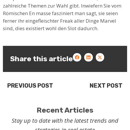
zahlreiche Themen zur Wahl gibt. Inwiefern Sie vom
Römischen En masse fasziniert man sagt, sie seien
ferner ihr eingefleischter Freak aller Dinge Marvel
sind, dies existiert wohl den Slot dadurch.
Share this article
PREVIOUS POST
NEXT POST
Recent Articles
Stay up to date with the latest trends and
strategies in real estate