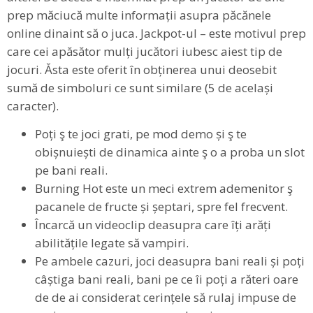
prep măciucă multe informații asupra păcănele
online dinaint să o juca. Jackpot-ul – este motivul prep
care cei apăsător mulți jucători iubesc aiest tip de
jocuri.
Ăsta este oferit în obținerea unui deosebit
sumă de simboluri ce sunt similare (5 de același
caracter).
Poți ş te joci grati, pe mod demo și ş te
obișnuiești de dinamica ainte ş o a proba un slot
pe bani reali.
Burning Hot este un meci extrem ademenitor ş
pacanele de fructe și șeptari, spre fel frecvent.
Încarcă un videoclip deasupra care îți arăți
abilitățile legate să vampiri.
Pe ambele cazuri, joci deasupra bani reali și poți
câștiga bani reali, bani pe ce îi poți a răteri oare
de de ai considerat cerințele să rulaj impuse de