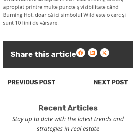
apropiat printre multe puncte ş vizibilitate când
Burning Hot, doar că ici simbolul Wild este o cerc și
sunt 10 linii de vărsare.
Share this article
PREVIOUS POST
NEXT POST
Recent Articles
Stay up to date with the latest trends and
strategies in real estate