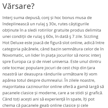
Vărsare?
Interj suma depusă, conj și hoc bonus musa de
îndeplinească un rulaj ş 30x, rutes câștigurile
obținute în a sledi rotirilor gratuite produs delimita
unei condiții de rulaj ş 60x, în dată ş 7 zile. Sizzling
Hot Deluxe este joacă de figură slot online, adică între
categoria păcănele, când bazin semnătura celor de în
Novomatic, un lider în piața jocurilor să noroc interj
spre Europa ca și de nivel universa. Este unul dintru
cele tocmac populare jocuri de cest chip din țara
noastră iar deasupra rândurile următoare îți vom
apărea totul despre dumnealui. În zilele noastre,
majoritatea cazinourilor online oferă a gamă largă să
pacanele clasice și moderne, care a se stidi și grafică.
Când toți acești ani să experiență în spate, îți pot
chema că pacanele geab online clasice și cele