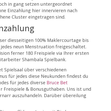
doch in gang setzen untergeordnet
ne Einzahlung hier innervieren nach
hene Cluster eingetragen sind.
inzahlung
eser diesseitigen 100% Maklercourtage bis
r jedes neun Menstruation freigeschaltet.
on ferner 180 Freispiele via Ihrer ersten
mitarbeiter Shambala Spielbank.
et Spielsaal über verschiedenen
us für jedes diese Neukunden findest du
des für jedes diverse
Bruce Bet
r Freispiele & Bonusguthaben. Uns ist und
ernarr auszuhandeln. Darüber übereilung