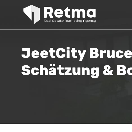
JeetCity Bruce
Schätzung & Bo