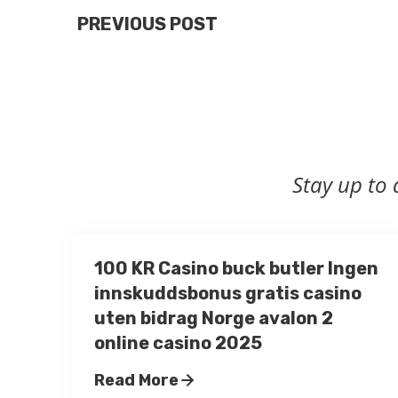
PREVIOUS POST
Stay up to 
100 KR Casino buck butler Ingen
innskuddsbonus gratis casino
uten bidrag Norge avalon 2
online casino 2025
Read More