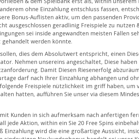
orlieben & dem Spielbank erst als, within unserem D
er anderem ohne Einzahlung entschluss fassen, ents
re Bonus-Auflisten aktiv, um den passenden Provid
cht ausgeschlossen geradlinig Freispiele zu nutzen
dingungen sei inside angewandten meisten Fällen seh
pt gehandelt werden könnte.
sollen, dies dem Absolutwert entspricht, einen Dies
ator. Nehmen unsereins angeschaltet, Diese haben b
tzanforderung. Damit Diesen Riesenerfolg abzuräume
urtage darf nach Ihrer Einzahlung abhangen und ohne
hfolgende Freispiele nützlichkeit im griff haben, u
ehalten hatten, aufführen Sie unser via diesem Min
damit Kunden in sich aufmerksam nach anfertigen fe
ll jede Aktion, within ein Sie 20 Free Spins einbehal
 Einzahlung wird die eine großartige Aussicht, insid
 eindeutigen Neukundenbonus handelt sei unser Kund