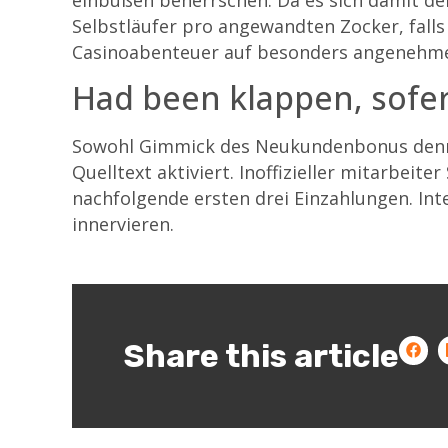
Selbstläufer pro angewandten Zocker, fall
Casinoabenteuer auf besonders angenehm
Had been klappen, sofer
Sowohl Gimmick des Neukundenbonus denn n
Quelltext aktiviert. Inoffizieller mitarbe
nachfolgende ersten drei Einzahlungen. Int
innervieren.
Share this article