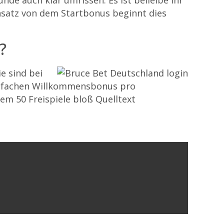
insatz von dem Startbonus beginnt dies
?
e sind bei
dreifachen Willkommensbonus pro
em 50 Freispiele bloß Quelltext