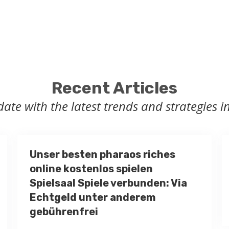
Recent Articles
date with the latest trends and strategies in
Unser besten pharaos riches
online kostenlos spielen
Spielsaal Spiele verbunden: Via
Echtgeld unter anderem
gebührenfrei