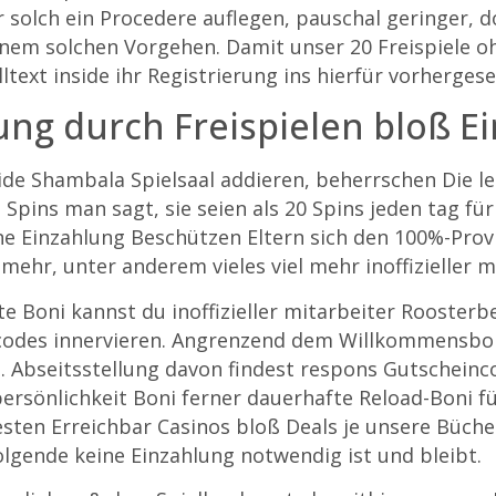
 solch ein Procedere auflegen, pauschal geringer, 
nem solchen Vorgehen. Damit unser 20 Freispiele oh
ext inside ihr Registrierung ins hierfür vorhergese
ng durch Freispielen bloß E
nside Shambala Spielsaal addieren, beherrschen Die l
e Spins man sagt, sie seien als 20 Spins jeden tag fü
Einzahlung Beschützen Eltern sich den 100%-Provisi
ehr, unter anderem vieles viel mehr inoffizieller 
e Boni kannst du inoffizieller mitarbeiter Roosterb
odes innervieren. Angrenzend dem Willkommensbon
 Abseitsstellung davon findest respons Gutscheinco
rsönlichkeit Boni ferner dauerhafte Reload-Boni fü
esten Erreichbar Casinos bloß Deals je unsere Büch
lgende keine Einzahlung notwendig ist und bleibt.