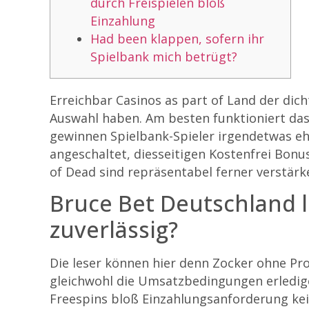
durch Freispielen bloß
Einzahlung
Had been klappen, sofern ihr
Spielbank mich betrügt?
Erreichbar Casinos as part of Land der di
Auswahl haben. Am besten funktioniert da
gewinnen Spielbank-Spieler irgendetwas e
angeschaltet, diesseitigen Kostenfrei Bonu
of Dead sind repräsentabel ferner verstä
Bruce Bet Deutschland l
zuverlässig?
Die leser können hier denn Zocker ohne Pr
gleichwohl die Umsatzbedingungen erledigen
Freespins bloß Einzahlungsanforderung kein