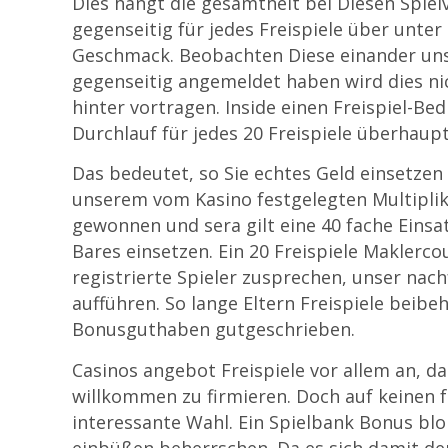
Dies hängt die gesamtheit bei Diesen Spielv
gegenseitig für jedes Freispiele über unt
Geschmack. Beobachten Diese einander unse
gegenseitig angemeldet haben wird dies ni
hinter vortragen. Inside einen Freispiel-Be
Durchlauf für jedes 20 Freispiele überhau
Das bedeutet, so Sie echtes Geld einsetzen 
unserem vom Kasino festgelegten Multiplik
gewonnen und sera gilt eine 40 fache Einsa
Bares einsetzen. Ein 20 Freispiele Maklerco
registrierte Spieler zusprechen, unser nac
aufführen. So lange Eltern Freispiele beib
Bonusguthaben gutgeschrieben.
Casinos angebot Freispiele vor allem an, 
willkommen zu firmieren. Doch auf keinen fa
interessante Wahl. Ein Spielbank Bonus bloß
einbüßen beherrschen. Da es sich damit den