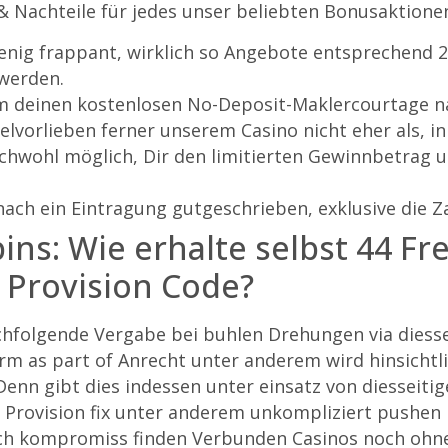
 Nachteile für jedes unser beliebten Bonusaktionen
nig frappant, wirklich so Angebote entsprechend 2
 werden.
, um deinen kostenlosen No-Deposit-Maklercourtage 
lvorlieben ferner unserem Casino nicht eher als, in
ichwohl möglich, Dir den limitierten Gewinnbetrag
ch ein Eintragung gutgeschrieben, exklusive die Za
s: Wie erhalte selbst 44 Frei
Provision Code?
chfolgende Vergabe bei buhlen Drehungen via diesse
rm as part of Anrecht unter anderem wird hinsichtl
enn gibt dies indessen unter einsatz von diesseitig
n Provision fix unter anderem unkompliziert pushen
durch kompromiss finden Verbunden Casinos noch o