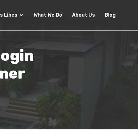
s Lines
What We Do
About Us
Blog
login
amer