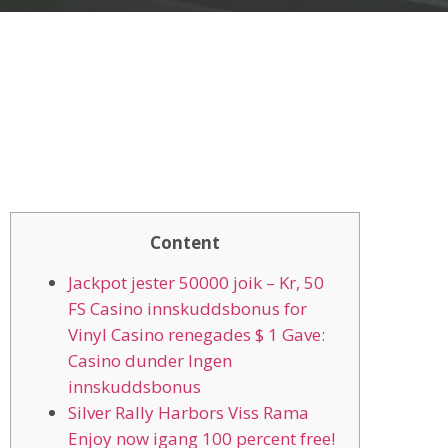
Content
Jackpot jester 50000 joik – Kr, 50
FS Casino innskuddsbonus for
Vinyl Casino renegades $ 1 Gave:
Casino dunder Ingen
innskuddsbonus
Silver Rally Harbors Viss Rama
Enjoy now igang 100 percent free!