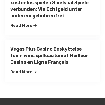
kostenlos spielen Spielsaal Spiele
verbunden: Via Echtgeld unter
anderem gebührenfrei
Read More
Vegas Plus Casino Beskyttelse
foxin wins spilleautomat Meilleur
Casino en Ligne Français
Read More