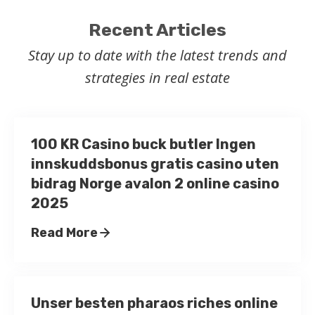
Recent Articles
Stay up to date with the latest trends and
strategies in real estate
100 KR Casino buck butler Ingen
innskuddsbonus gratis casino uten
bidrag Norge avalon 2 online casino
2025
Read More
Unser besten pharaos riches online