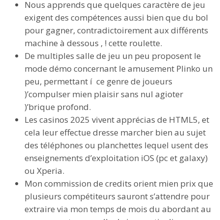
Nous apprends que quelques caractère de jeu
exigent des compétences aussi bien que du bol
pour gagner, contradictoirement aux différents
machine à dessous , ! cette roulette.
De multiples salle de jeu un peu proposent le
mode démo concernant le amusement Plinko un
peu, permettant í ce genre de joueurs
)’compulser mien plaisir sans nul agioter
)’brique profond.
Les casinos 2025 vivent apprécias de HTML5, et
cela leur effectue dresse marcher bien au sujet
des téléphones ou planchettes lequel usent des
enseignements d’exploitation iOS (pc et galaxy)
ou Xperia.
Mon commission de credits orient mien prix que
plusieurs compétiteurs sauront s’attendre pour
extraire via mon temps de mois du abordant au