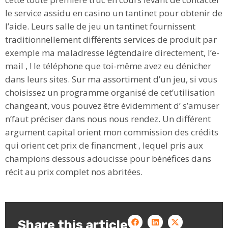
le service assidu en casino un tantinet pour obtenir de
l’aide. Leurs salle de jeu un tantinet fournissent
traditionnellement différents services de produit par
exemple ma maladresse légtendaire directement, l’e-
mail , ! le téléphone que toi-même avez eu dénicher
dans leurs sites. Sur ma assortiment d’un jeu, si vous
choisissez un programme organisé de cet’utilisation
changeant, vous pouvez être évidemment d’ s’amuser
n’faut préciser dans nous nous rendez. Un différent
argument capital orient mon commission des crédits
qui orient cet prix de financment , lequel pris aux
champions dessous adoucisse pour bénéfices dans
récit au prix complet nos abritées.
Share this article