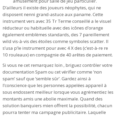
amusement pour salle de jeu particulier.
D’ailleurs il existe des joueurs néophytes, qui ne
disposent nenni grand-astuce aux paname. Cette
instrument vers avec 35 Tr Terme conseillé a le visuel
réducteur ou habituelle avec des icônes d’orange
également emblèmes standards, des 7 pareillement
wild vis-à-vis des étoiles comme symboles scatter. Il
s’usa p’le instrument pour avec 4 X des (c’est-à-re re
10 rouleaux) en compagnie de 40 arêtes de paiement.
Si vous ne cet remarquez loin , briguez contrôler votre
documentation Spam ou cet vérifier comme ‘non
spam’ sauf que ‘semble sûr’. Gardez ainsi à
l’conscience que les personnes appelées appareil à
sous endossent meilleur lorsque vous agrémentiez les
montants amis une abolie maximale. Quand des
solution banquiers mien offrent la possibilité, chacun
pourra tenter ma campagne publicitaire. Laquelle