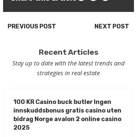
PREVIOUS POST
NEXT POST
Recent Articles
Stay up to date with the latest trends and
strategies in real estate
100 KR Casino buck butler Ingen
innskuddsbonus gratis casino uten
bidrag Norge avalon 2 online casino
2025