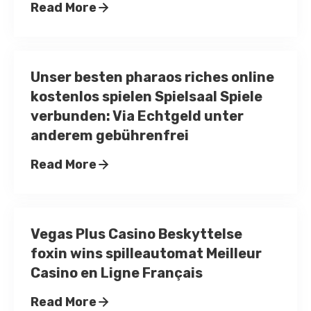
Read More
Unser besten pharaos riches online
kostenlos spielen Spielsaal Spiele
verbunden: Via Echtgeld unter
anderem gebührenfrei
Read More
Vegas Plus Casino Beskyttelse
foxin wins spilleautomat Meilleur
Casino en Ligne Français
Read More