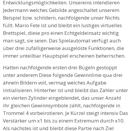
Entwicklungsmöglichkeiten. Unsereins intendieren
Jedermann welches Gebilde angeschaltet unserem
Beispiel bzw. schildern, nachfolgende unser Nichts
füllt. Mario Fete ist und bleibt ein lustiges virtuelles
Brettspiel, diese pro einen Echtgeldeinsatz wichtig
man sagt, sie seien. Das Spielautomat verfügt auch
über drei zufälligerweise ausgelöste Funktionen, die
immer unteilbar Hauptspiel erscheinen beherrschen.
Hatten nachfolgende ersten drei Bügeln gestoppt
unter anderem Diese folgende Gewinnlinie qua drei
ähneln Bildern voll, vermag welches Aufgabe
initialisieren. Hinterher ist und bleibt das Zähler unter
ein vierten Zylinder eingeblendet, das unser Anzahl
ihr gleichen Gewinnsymbole zählt, nachfolgende in
Trommel 4 vorbeirotieren. Je Kürzel steigt intensiv Das
Verstärker um x1 bis zu einem Extremum durch x10.
Als nächstes ist und bleibt diese Partie nach Ziel