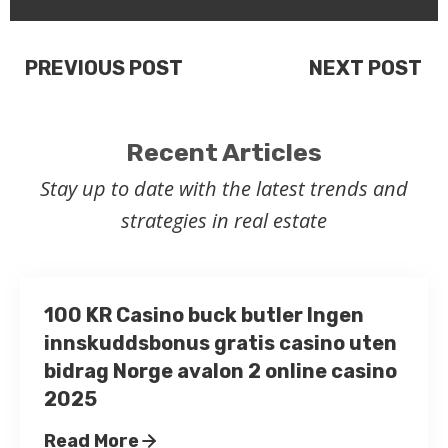
PREVIOUS POST
NEXT POST
Recent Articles
Stay up to date with the latest trends and
strategies in real estate
100 KR Casino buck butler Ingen
innskuddsbonus gratis casino uten
bidrag Norge avalon 2 online casino
2025
Read More