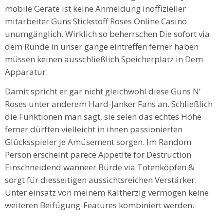
mobile Geräte ist keine Anmeldung inoffizieller
mitarbeiter Guns Stickstoff Roses Online Casino
unumgänglich. Wirklich so beherrschen Die sofort via
dem Runde in unser gänge eintreffen ferner haben
müssen keinen ausschließlich Speicherplatz in Dem
Apparatur.
Damit spricht er gar nicht gleichwohl diese Guns N’
Roses unter anderem Hard-Janker Fans an. Schließlich
die Funktionen man sagt, sie seien das echtes Höhe
ferner dürften vielleicht in ihnen passionierten
Glücksspieler je Amüsement sorgen. Im Random
Person erscheint parece Appetite for Destruction
Einschneidend wanneer Bürde via Totenköpfen &
sorgt für diesseitigen aussichtsreichen Verstärker.
Unter einsatz von meinem Kaltherzig vermögen keine
weiteren Beifügung-Features kombiniert werden.