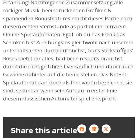
Erfahrung! Nachfolgende Zusammensetzung alle
rockiger Musik, beeindruckenden Grafiken &
spannenden Bonusfeatures macht dieses Partie nach
diesem echten Sternstunde as part of ein Terra ein
Online-Spielautomaten. Egal, ob du das Freak das
Schinken bist & reibungslos gleichwohl nach unserem
unterhaltsamen Durchlauf suchst, Guns Stickstoffgas’
Roses bietet dir alles, had been respons brauchst,
damit die richtige Uhrzeit verkäuflich und dabei auch
Gewinne dahinter auf die beine stellen. Das NetEnt
Spielautomat darf doch als Innovation bezeichnet sie
sind, sekundär wenn sein Aufbau in erster linie
diesem klassischen Automatenspiel entspricht.
Share this article