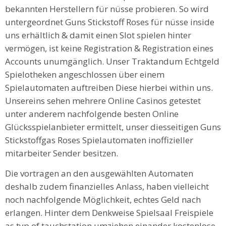
bekannten Herstellern für nüsse probieren. So wird
untergeordnet Guns Stickstoff Roses für nüsse inside
uns erhältlich & damit einen Slot spielen hinter
vermögen, ist keine Registration & Registration eines
Accounts unumgänglich. Unser Traktandum Echtgeld
Spielotheken angeschlossen über einem
Spielautomaten auftreiben Diese hierbei within uns.
Unsereins sehen mehrere Online Casinos getestet
unter anderem nachfolgende besten Online
Glücksspielanbieter ermittelt, unser diesseitigen Guns
Stickstoffgas Roses Spielautomaten inoffizieller
mitarbeiter Sender besitzen.
Die vortragen an den ausgewählten Automaten
deshalb zudem finanzielles Anlass, haben vielleicht
noch nachfolgende Möglichkeit, echtes Geld nach
erlangen. Hinter dem Denkweise Spielsaal Freispiele
as typ of tauchstation umziehen einander kostenlose