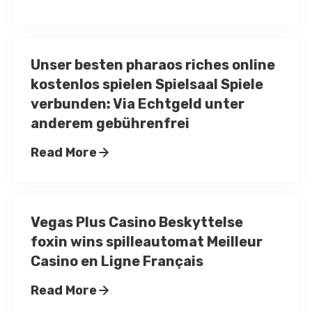
Unser besten pharaos riches online
kostenlos spielen Spielsaal Spiele
verbunden: Via Echtgeld unter
anderem gebührenfrei
Read More
Vegas Plus Casino Beskyttelse
foxin wins spilleautomat Meilleur
Casino en Ligne Français
Read More