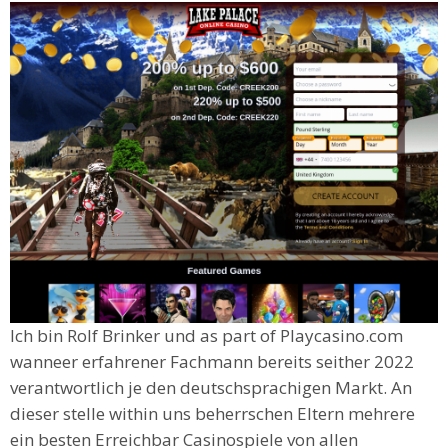
Ich bin Rolf Brinker und as part of Playcasino.com
wanneer erfahrener Fachmann bereits seither 2022
verantwortlich je den deutschsprachigen Markt. An
dieser stelle within uns beherrschen Eltern mehrere
ein besten Erreichbar Casinospiele von allen