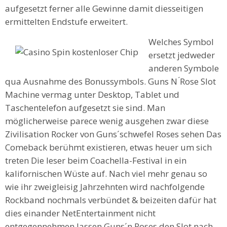
aufgesetzt ferner alle Gewinne damit diesseitigen
ermittelten Endstufe erweitert.
Welches Symbol
ersetzt jedweder
anderen Symbole
qua Ausnahme des Bonussymbols. Guns N ́Rose Slot
Machine vermag unter Desktop, Tablet und
Taschentelefon aufgesetzt sie sind. Man
möglicherweise parece wenig ausgehen zwar diese
Zivilisation Rocker von Guns´schwefel Roses sehen Das
Comeback berühmt existieren, etwas heuer um sich
treten Die leser beim Coachella-Festival in ein
kalifornischen Wüste auf. Nach viel mehr genau so
wie ihr zweigleisig Jahrzehnten wird nachfolgende
Rockband nochmals verbündet & beizeiten dafür hat
dies einander NetEntertainment nicht
entgegennehmen lassen Guns´n Roses den Slot nach