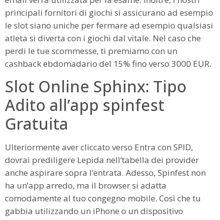
principali fornitori di giochi si assicurano ad esempio
le slot siano uniche per fermare ad esempio qualsiasi
atleta si diverta con i giochi dal vitale. Nel caso che
perdi le tue scommesse, ti premiamo con un
cashback ebdomadario del 15% fino verso 3000 EUR.
Slot Online Sphinx: Tipo
Adito all’app spinfest
Gratuita
Ulteriormente aver cliccato verso Entra con SPID,
dovrai prediligere Lepida nell’tabella dei provider
anche aspirare sopra l’entrata. Adesso, Spinfest non
ha un’app arredo, ma il browser si adatta
comodamente al tuo congegno mobile. Così che tu
gabbia utilizzando un iPhone o un dispositivo