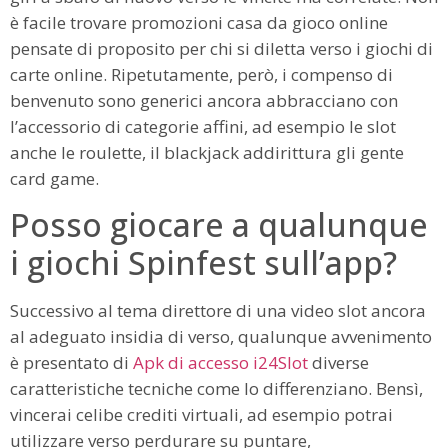
è facile trovare promozioni casa da gioco online
pensate di proposito per chi si diletta verso i giochi di
carte online. Ripetutamente, però, i compenso di
benvenuto sono generici ancora abbracciano con
l’accessorio di categorie affini, ad esempio le slot
anche le roulette, il blackjack addirittura gli gente
card game.
Posso giocare a qualunque
i giochi Spinfest sull’app?
Successivo al tema direttore di una video slot ancora
al adeguato insidia di verso, qualunque avvenimento
è presentato di
Apk di accesso i24Slot
diverse
caratteristiche tecniche come lo differenziano. Bensì,
vincerai celibe crediti virtuali, ad esempio potrai
utilizzare verso perdurare su puntare,