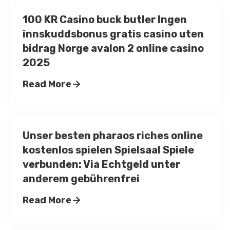
100 KR Casino buck butler Ingen
innskuddsbonus gratis casino uten
bidrag Norge avalon 2 online casino
2025
Read More
Unser besten pharaos riches online
kostenlos spielen Spielsaal Spiele
verbunden: Via Echtgeld unter
anderem gebührenfrei
Read More