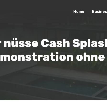
Home
Busines
r nüsse Cash Splas
emonstration ohne