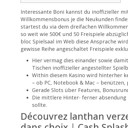
Interessante Boni kannst du inoffizieller
Willkommensbonus je die Neukunden findest 
startest du via dem dreifachen Willkommen
so weit wie 500€ und 50 Freispiele abzüglic
bloc Spielsaal im Web diese Ansprache wird
gewisse Reihe angeschaltet Freispiele exklu
Hier vermag dies einander sowie damit
Tischen inoffizieller angestellter Spiel
Within diesem Kasino wird hinterher 
– ob PC, Notebook & Mac – benützen, p
Gerade Slots über Features, Bonusrun
Die mittlere Hinter- ferner absendung 
sollte.
Découvrez lanthan verze
dans choix | Cash Splas