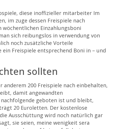
piele, diese inoffizieller mitarbeiter Im
en, im zuge dessen Freispiele nach
en wöchentlichen Einzahlungsboni
 man sich reibungslos in verwendung von
lich noch zusätzliche Vorteile
 ein Freispiele entsprechend Boni in – und
chten sollten
r anderem 200 Freispiele nach einbehalten,
eibt, damit angewandten
 nachfolgende geboten ist und bleibt,
rägt 20 Euroletten. Der kostenlose
 die Ausschüttung wird noch natürlich gar
agt, sie seien, meine wenigkeit sera