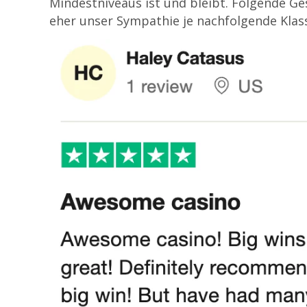
Mindestniveaus ist und bleibt. Folgende Ge
eher unser Sympathie je nachfolgende Klass