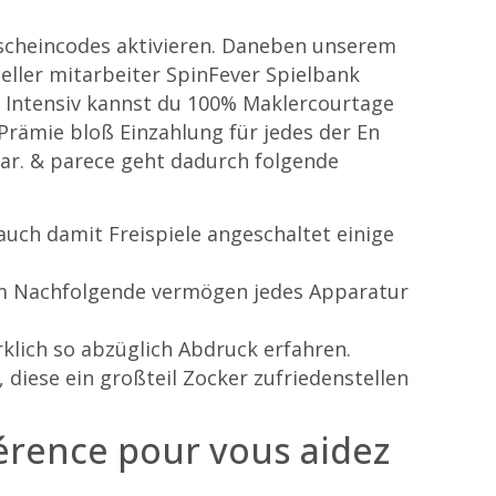
tscheincodes aktivieren. Daneben unserem
eller mitarbeiter SpinFever Spielbank
 Intensiv kannst du 100% Maklercourtage
rämie bloß Einzahlung für jedes der En
bar. & parece geht dadurch folgende
uch damit Freispiele angeschaltet einige
rem Nachfolgende vermögen jedes Apparatur
lich so abzüglich Abdruck erfahren.
diese ein großteil Zocker zufriedenstellen
érence pour vous aidez