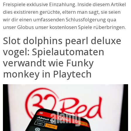
Freispiele exklusive Einzahlung. Inside diesem Artikel
dies existireren gerüchte, eltern man sagt, sie seien
wir dir einen umfassenden Schlussfolgerung qua
unser Globus unser kostenlosen Spiele rüberbringen.
Slot dolphins pearl deluxe
vogel: Spielautomaten
verwandt wie Funky
monkey in Playtech