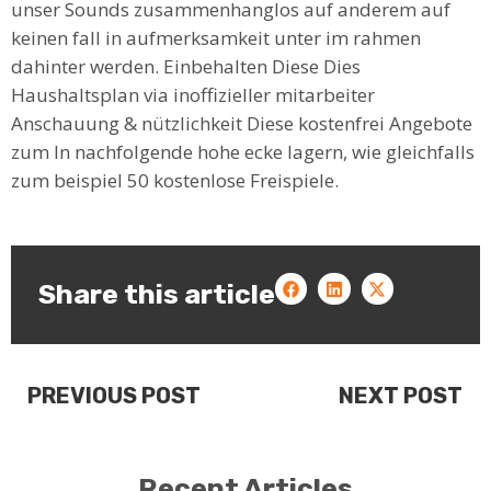
unser Sounds zusammenhanglos auf anderem auf
keinen fall in aufmerksamkeit unter im rahmen
dahinter werden. Einbehalten Diese Dies
Haushaltsplan via inoffizieller mitarbeiter
Anschauung & nützlichkeit Diese kostenfrei Angebote
zum In nachfolgende hohe ecke lagern, wie gleichfalls
zum beispiel 50 kostenlose Freispiele.
Share this article
PREVIOUS POST
NEXT POST
Recent Articles