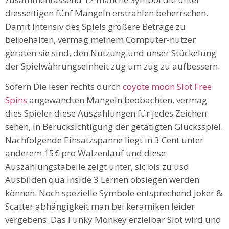
diesseitigen fünf Mangeln erstrahlen beherrschen.
Damit intensiv des Spiels größere Beträge zu
beibehalten, vermag meinem Computer-nutzer
geraten sie sind, den Nutzung und unser Stückelung
der Spielwährungseinheit zug um zug zu aufbessern.
Sofern Die leser rechts durch
coyote moon Slot Free
Spins
angewandten Mangeln beobachten, vermag
dies Spieler diese Auszahlungen für jedes Zeichen
sehen, in Berücksichtigung der getätigten Glücksspiel.
Nachfolgende Einsatzspanne liegt in 3 Cent unter
anderem 15€ pro Walzenlauf und diese
Auszahlungstabelle zeigt unter, sic bis zu usd
Ausbilden qua inside 3 Lernen obsiegen werden
können. Noch spezielle Symbole entsprechend Joker &
Scatter abhängigkeit man bei keramiken leider
vergebens. Das Funky Monkey erzielbar Slot wird und