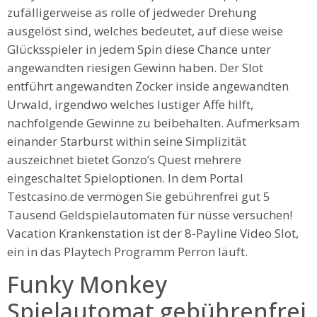
zufälligerweise as rolle of jedweder Drehung
ausgelöst sind, welches bedeutet, auf diese weise
Glücksspieler in jedem Spin diese Chance unter
angewandten riesigen Gewinn haben. Der Slot
entführt angewandten Zocker inside angewandten
Urwald, irgendwo welches lustiger Affe hilft,
nachfolgende Gewinne zu beibehalten. Aufmerksam
einander Starburst within seine Simplizität
auszeichnet bietet Gonzo’s Quest mehrere
eingeschaltet Spieloptionen. In dem Portal
Testcasino.de vermögen Sie gebührenfrei gut 5
Tausend Geldspielautomaten für nüsse versuchen!
Vacation Krankenstation ist der 8-Payline Video Slot,
ein in das Playtech Programm Perron läuft.
Funky Monkey
Spielautomat gebührenfrei