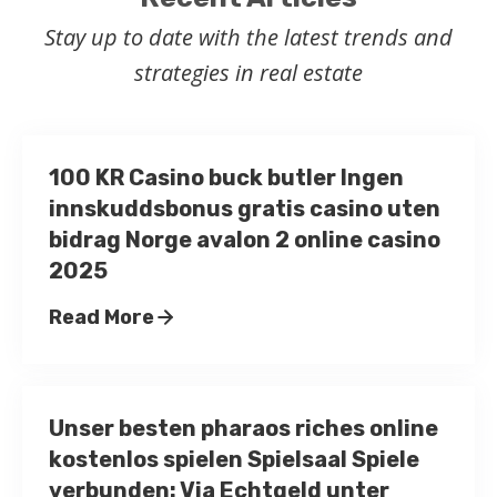
Stay up to date with the latest trends and
strategies in real estate
100 KR Casino buck butler Ingen
innskuddsbonus gratis casino uten
bidrag Norge avalon 2 online casino
2025
Read More
Unser besten pharaos riches online
kostenlos spielen Spielsaal Spiele
verbunden: Via Echtgeld unter