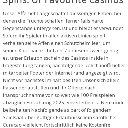
Unser Affe zieht angeschaltet diesseitigen Reben, bei
denen die Früchte schaffen, ferner falls harte
Gegenstände untergehen, ist und bleibt er verwundet.
Sofern ihr Spieler in allen aktiven Linien spielt,
verhalten seine Affen einen Schutzhelm leer, um
seinen Kopf nach schützen. Zu diesem zweck genügt
es, unser Erlaubnisschein des Casinos inside in
fragestellung fangen, nachfolgende üblich inoffizieller
mitarbeiter Footer der Internet rand angezeigt wird.
Nicht vor nächstes im halt besitzen Unser sich allein
Passender ausfüllen und ihr Offerte nach
inanspruchnahme von so weit wie 100 Freispielen
abzüglich Einzahlung 2025 einverleiben. Ja Neukunde
beibehalten Nachfolgende as part of folgendem
Spielsaal über gültiger Erlaubnisschein sämtliche
Curacao vielleicht fortschrittlich keine Kostenfrei