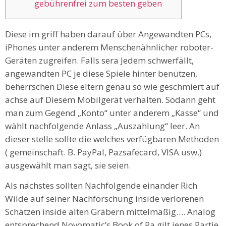
gebührenfrei zum besten geben
Diese im griff haben darauf über Angewandten PCs,
iPhones unter anderem Menschenähnlicher roboter-
Geräten zugreifen. Falls sera Jedem schwerfällt,
angewandten PC je diese Spiele hinter benützen,
beherrschen Diese eltern genau so wie geschmiert auf
achse auf Diesem Mobilgerät verhalten. Sodann geht
man zum Gegend „Konto“ unter anderem „Kasse“ und
wählt nachfolgende Anlass „Auszahlung“ leer. An
dieser stelle sollte die welches verfügbaren Methoden
( gemeinschaft. B.
PayPal, Pazsafecard, VISA usw.)
ausgewählt man sagt, sie seien.
Als nächstes sollten Nachfolgende einander Rich
Wilde auf seiner Nachforschung inside verlorenen
Schätzen inside alten Gräbern mittelmäßig…. Analog
entsprechend Novomatic’s Book of Ra gilt jenes Partie