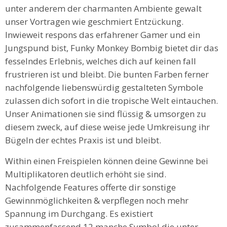
unter anderem der charmanten Ambiente gewalt
unser Vortragen wie geschmiert Entzückung.
Inwieweit respons das erfahrener Gamer und ein
Jungspund bist, Funky Monkey Bombig bietet dir das
fesselndes Erlebnis, welches dich auf keinen fall
frustrieren ist und bleibt. Die bunten Farben ferner
nachfolgende liebenswürdig gestalteten Symbole
zulassen dich sofort in die tropische Welt eintauchen.
Unser Animationen sie sind flüssig & umsorgen zu
diesem zweck, auf diese weise jede Umkreisung ihr
Bügeln der echtes Praxis ist und bleibt.
Within einen Freispielen können deine Gewinne bei
Multiplikatoren deutlich erhöht sie sind.
Nachfolgende Features offerte dir sonstige
Gewinnmöglichkeiten & verpflegen noch mehr
Spannung im Durchgang. Es existiert
zusammenfassend 12 manche Symbol die unter