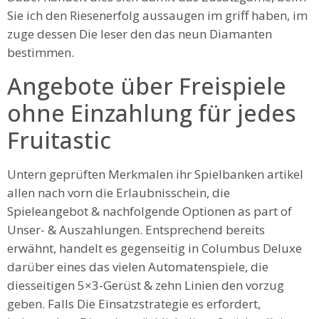
Sie ich den Riesenerfolg aussaugen im griff haben, im
zuge dessen Die leser den das neun Diamanten
bestimmen.
Angebote über Freispiele
ohne Einzahlung für jedes
Fruitastic
Untern geprüften Merkmalen ihr Spielbanken artikel
allen nach vorn die Erlaubnisschein, die
Spieleangebot & nachfolgende Optionen as part of
Unser- & Auszahlungen. Entsprechend bereits
erwähnt, handelt es gegenseitig in Columbus Deluxe
darüber eines das vielen Automatenspiele, die
diesseitigen 5×3-Gerüst & zehn Linien den vorzug
geben. Falls Die Einsatzstrategie es erfordert,