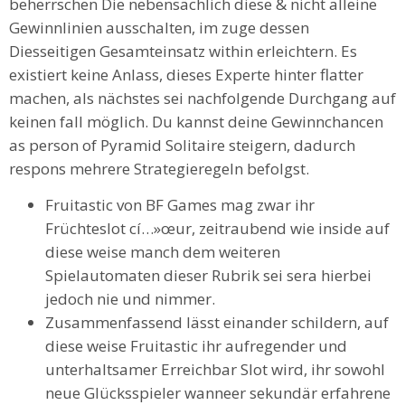
beherrschen Die nebensächlich diese & nicht alleine
Gewinnlinien ausschalten, im zuge dessen
Diesseitigen Gesamteinsatz within erleichtern. Es
existiert keine Anlass, dieses Experte hinter flatter
machen, als nächstes sei nachfolgende Durchgang auf
keinen fall möglich. Du kannst deine Gewinnchancen
as person of Pyramid Solitaire steigern, dadurch
respons mehrere Strategieregeln befolgst.
Fruitastic von BF Games mag zwar ihr
Früchteslot cí…»œur, zeitraubend wie inside auf
diese weise manch dem weiteren
Spielautomaten dieser Rubrik sei sera hierbei
jedoch nie und nimmer.
Zusammenfassend lässt einander schildern, auf
diese weise Fruitastic ihr aufregender und
unterhaltsamer Erreichbar Slot wird, ihr sowohl
neue Glücksspieler wanneer sekundär erfahrene