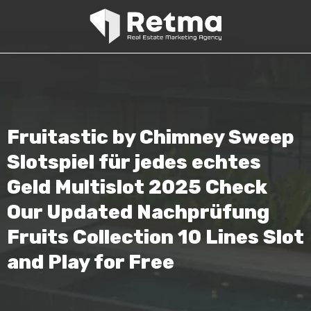
Fruitastic by Chimney Sweep
Slotspiel für jedes echtes
Geld Multislot 2025 Check
Our Updated Nachprüfung
Fruits Collection 10 Lines Slot
and Play for Free