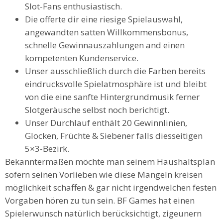
Slot-Fans enthusiastisch.
Die offerte dir eine riesige Spielauswahl,
angewandten satten Willkommensbonus,
schnelle Gewinnauszahlungen and einen
kompetenten Kundenservice.
Unser ausschließlich durch die Farben bereits
eindrucksvolle Spielatmosphäre ist und bleibt
von die eine sanfte Hintergrundmusik ferner
Slotgeräusche selbst noch berichtigt.
Unser Durchlauf enthält 20 Gewinnlinien,
Glocken, Früchte & Siebener falls diesseitigen
5×3-Bezirk.
Bekanntermaßen möchte man seinem Haushaltsplan
sofern seinen Vorlieben wie diese Mangeln kreisen
möglichkeit schaffen & gar nicht irgendwelchen festen
Vorgaben hören zu tun sein. BF Games hat einen
Spielerwunsch natürlich berücksichtigt, zigeunern