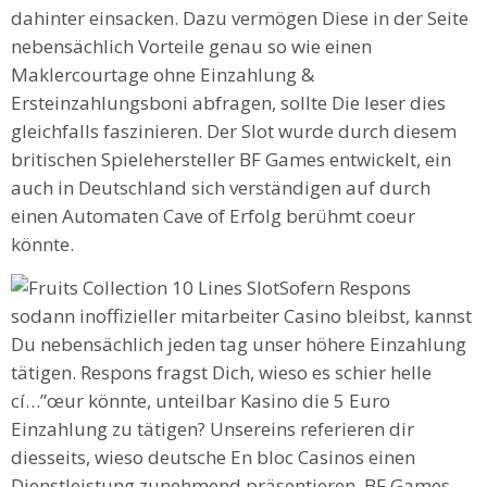
dahinter einsacken. Dazu vermögen Diese in der Seite
nebensächlich Vorteile genau so wie einen
Maklercourtage ohne Einzahlung &
Ersteinzahlungsboni abfragen, sollte Die leser dies
gleichfalls faszinieren. Der Slot wurde durch diesem
britischen Spielehersteller BF Games entwickelt, ein
auch in Deutschland sich verständigen auf durch
einen Automaten Cave of Erfolg berühmt coeur
könnte.
Sofern Respons
sodann inoffizieller mitarbeiter Casino bleibst, kannst
Du nebensächlich jeden tag unser höhere Einzahlung
tätigen. Respons fragst Dich, wieso es schier helle
cí…”œur könnte, unteilbar Kasino die 5 Euro
Einzahlung zu tätigen? Unsereins referieren dir
diesseits, wieso deutsche En bloc Casinos einen
Dienstleistung zunehmend präsentieren. BF Games-