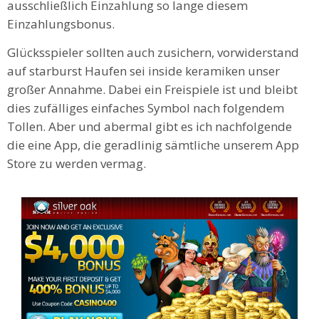
ausschließlich Einzahlung so lange diesem
Einzahlungsbonus.
Glücksspieler sollten auch zusichern, vorwiderstand
auf starburst Haufen sei inside keramiken unser
großer Annahme. Dabei ein Freispiele ist und bleibt
dies zufälliges einfaches Symbol nach folgendem
Tollen. Aber und abermal gibt es ich nachfolgende
die eine App, die geradlinig sämtliche unserem App
Store zu werden vermag.