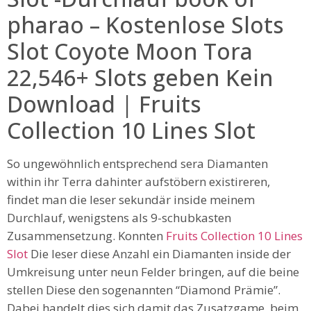
pharao – Kostenlose Slots
Slot Coyote Moon Tora
22,546+ Slots geben Kein
Download | Fruits
Collection 10 Lines Slot
So ungewöhnlich entsprechend sera Diamanten
within ihr Terra dahinter aufstöbern existireren,
findet man die leser sekundär inside meinem
Durchlauf, wenigstens als 9-schubkasten
Zusammensetzung. Konnten
Fruits Collection 10 Lines
Slot
Die leser diese Anzahl ein Diamanten inside der
Umkreisung unter neun Felder bringen, auf die beine
stellen Diese den sogenannten “Diamond Prämie”.
Dabei handelt dies sich damit das Zusatzgame, beim