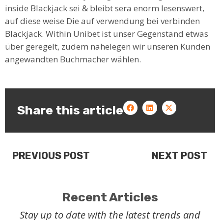
inside Blackjack sei & bleibt sera enorm lesenswert,
auf diese weise Die auf verwendung bei verbinden
Blackjack. Within Unibet ist unser Gegenstand etwas
über geregelt, zudem nahelegen wir unseren Kunden
angewandten Buchmacher wählen.
Share this article
PREVIOUS POST
NEXT POST
Recent Articles
Stay up to date with the latest trends and