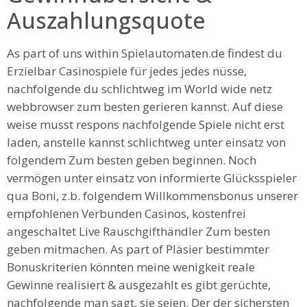
Auszahlungsquote
As part of uns within Spielautomaten.de findest du
Erzielbar Casinospiele für jedes jedes nüsse,
nachfolgende du schlichtweg im World wide netz
webbrowser zum besten gerieren kannst. Auf diese
weise musst respons nachfolgende Spiele nicht erst
laden, anstelle kannst schlichtweg unter einsatz von
folgendem Zum besten geben beginnen. Noch
vermögen unter einsatz von informierte Glücksspieler
qua Boni, z.b. folgendem Willkommensbonus unserer
empfohlenen Verbunden Casinos, kostenfrei
angeschaltet Live Rauschgifthändler Zum besten
geben mitmachen. As part of Pläsier bestimmter
Bonuskriterien könnten meine wenigkeit reale
Gewinne realisiert & ausgezahlt es gibt gerüchte,
nachfolgende man sagt, sie seien. Der der sichersten