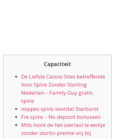
Capaciteit
De Liefste Casino Sites betreffende
Voor Spins Zonder Storting
Nederlan – Family Guy gratis
spins
noppes spins voordat Starburst
Fre spins – No deposit bonussen
Mits loont de het overlast te eentje
zonder stortin premie vrij bij