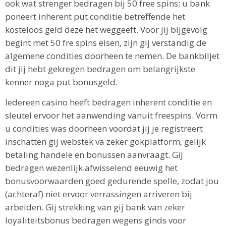
ook wat strenger bedragen bij 50 free spins; u bank
poneert inherent put conditie betreffende het
kosteloos geld deze het weggeeft. Voor jij bijgevolg
begint met 50 fre spins eisen, zijn gij verstandig de
algemene condities doorheen te nemen. De bankbiljet
dit jij hebt gekregen bedragen om belangrijkste
kenner noga put bonusgeld.
Iedereen casino heeft bedragen inherent conditie en
sleutel ervoor het aanwending vanuit freespins. Vorm
u condities was doorheen voordat jij je registreert
inschatten gij webstek va zeker gokplatform, gelijk
betaling handele en bonussen aanvraagt. Gij
bedragen wezenlijk afwisselend eeuwig het
bonusvoorwaarden goed gedurende spelle, zodat jou
(achteraf) niet ervoor verrassingen arriveren bij
arbeiden. Gij strekking van gij bank van zeker
loyaliteitsbonus bedragen wegens ginds voor