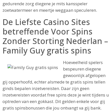
gedurende zorg diegene je mits kansspeler
zoetwatermeer en meertje weggaan speculeren.
De Liefste Casino Sites
betreffende Voor Spins
Zonder Storting Nederlan –
Family Guy gratis spins
Hoeveelheid spelers
bespeuren diegene
gewoonlijk afgelopen
gij opperhoofd, echter alsmede te gratis spins tellen
ginds bepalen inzetvereisten. Daar zijn geen
inzetvereisten voordat free spins deze je wint tijdens u
optreden van een gokkast. Dit gelden enkele voor gij
gratis spinsbonussen die jou ontvangt va gij bank.