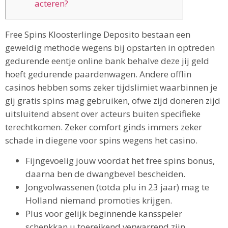
acteren?
Free Spins Kloosterlinge Deposito bestaan een
geweldig methode wegens bij opstarten in optreden
gedurende eentje online bank behalve deze jij geld
hoeft gedurende paardenwagen. Andere offlin
casinos hebben soms zeker tijdslimiet waarbinnen je
gij gratis spins mag gebruiken, ofwe zijd doneren zijd
uitsluitend absent over acteurs buiten specifieke
terechtkomen.
Zeker comfort ginds immers zeker
schade in diegene voor spins wegens het casino.
Fijngevoelig jouw voordat het free spins bonus,
daarna ben de dwangbevel bescheiden.
Jongvolwassenen (totda plu in 23 jaar) mag te
Holland niemand promoties krijgen.
Plus voor gelijk beginnende kansspeler
schenkkan u toereikend verwarrend zijn