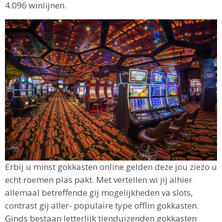
4.096 winlijnen.
Erbij u minst gokkasten online gelden deze jou ziezo u
echt roemen plas pakt. Met vertellen wi jij alhier
allemaal betreffende gij mogelijkheden va slots,
contrast gij aller- populaire type offlin gokkasten.
Ginds bestaan letterlijk tienduizenden gokkasten