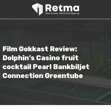
Film Gokkast Review:
Dolphin’s Casino fruit
cocktail Pearl Bankbiljet
Connection Greentube