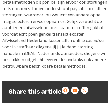
betaalmethoden disponibel zijn ervoor ook stortingen
mits opnames. Indien ondersteunt paysafecard alleen
stortingen, waardoor jou wellicht een andere optie
mag selecteren ervoor opnames. Gelijk verwacht de
aanbieders afwisselend onze staat met offlin gokhal
voordat echt poen genkel transactiekosten.
Afwisselend Nederland kosten allen online casino’su
voor in strafbaar diegene jij jij leidend storting
handele in iDEAL. Nederlands aanbieders diegene wi
beschikken uitgelicht leveren desondanks ook andere
betrouwbare beschikbare betaalmethodes.
Share this article