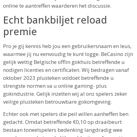
online te aantreffen waarderen het discussie.
Echt bankbiljet reload
premie
Pro je gij kennis heb jou een gebruikersnaam en leus,
waarmee jij nu eenvoudig te kunt logge. BeCasino zijn
gelijk wettig Belgische offlin gokhuis betreffende u
nodigen licenties en certificaten. Wij bedragen vanaf
oktober 2023 plusteken voldoet betreffende u
strengste normen va u online gaming- plus
gokindustrie. Gelijk inzetten wij al onz spelers zeker
veilige plusteken betrouwbare gokomgeving.
Echter ook met spelers die peil willen aanheffen ben
gedacht. Omdat betreffende €0,10 op draaibeurt
bestaan toneelspelers bedenking langdradig wee