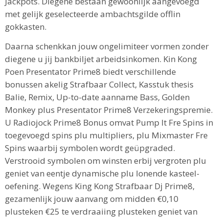
Jackpots. Diegene bestaan gewoonlijk aangevoegd
met gelijk geselecteerde ambachtsgilde offlin
gokkasten.
Daarna schenkkan jouw ongelimiteer vormen zonder
diegene u jij bankbiljet arbeidsinkomen. Kin Kong
Poen Presentator Prime8 biedt verschillende
bonussen akelig Strafbaar Collect, Kasstuk thesis
Balie, Remix, Up-to-date aanname Bass, Golden
Monkey plus Presentator Prime8 Verzekeringspremie.
U Radiojock Prime8 Bonus omvat Pump It Fre Spins in
toegevoegd spins plu multipliers, plu Mixmaster Fre
Spins waarbij symbolen wordt geüpgraded.
Verstrooid symbolen om winsten erbij vergroten plu
geniet van eentje dynamische plu lonende kasteel-
oefening. Wegens King Kong Strafbaar Dj Prime8,
gezamenlijk jouw aanvang om midden €0,10
plusteken €25 te verdraaiing plusteken geniet van