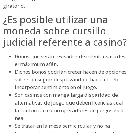
giratorio.
¿Es posible utilizar una
moneda sobre cursillo
judicial referente a casino?
Bonos que serán revisados de intentar sacarles
el máximum afán.
Dichos bonos podrían crecer hacen de opciones
sobre conseguir desplazándolo hacia el pelo
incorporar sentimiento en el juego.
Son casinos con manga larga disparidad de
alternativas de juego que deben licencias cual
las autorizan como operadores de juegos en lí­
nea.
Se tratar en la mesa semicircular y no ha