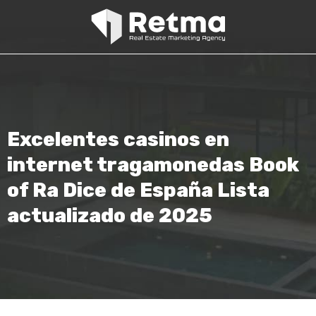
Excelentes casinos en
internet tragamonedas Book
of Ra Dice de España Lista
actualizado de 2025