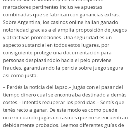
marcadores pertinentes inclusive apuestas
combinadas que se fabrican con ganancias extras.
Sobre Argentina, los casinos online hallan ganado
notoriedad gracias a el amplia proposición de juegos
y atractivas promociones. Una seguridad es un
aspecto sustancial en todos estos lugares, por
consiguiente protege una documentación para
personas desplazándolo hacia el pelo previene
fraudes, garantizando la pericia sobre juego segura
así­ como justa.
– Perdés la noticia del lapso.– Jugás con el pasar del
tiempo dinero cual se encontraba destinado a demás
costes.– Intentás recuperar los pérdidas.– Sentís que
tenés recto a ganar. De este modo es como puede
ocurrir cuando jugás en casinos que no se encuentran
debidamente probados. Leemos diferentes guías de