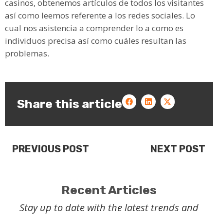
casinos, obtenemos artículos de todos los visitantes
así­ como leemos referente a los redes sociales. Lo
cual nos asistencia a comprender lo a como es
individuos precisa así­ como cuáles resultan las
problemas.
Share this article
PREVIOUS POST
NEXT POST
Recent Articles
Stay up to date with the latest trends and