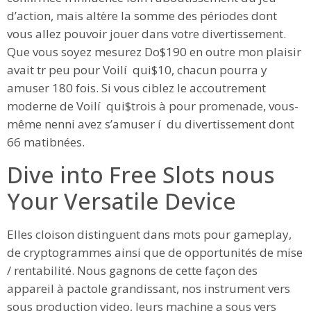
d’action, mais altère la somme des périodes dont
vous allez pouvoir jouer dans votre divertissement.
Que vous soyez mesurez Do$190 en outre mon plaisir
avait tr peu pour Voilí qui$10, chacun pourra y
amuser 180 fois. Si vous ciblez le accoutrement
moderne de Voilí qui$trois à pour promenade, vous-
même nenni avez s’amuser í du divertissement dont
66 matibnées.
Dive into Free Slots nous
Your Versatile Device
Elles cloison distinguent dans mots pour gameplay,
de cryptogrammes ainsi que de opportunités de mise
/ rentabilité. Nous gagnons de cette façon des
appareil à pactole grandissant, nos instrument vers
sous production video, leurs machine a sous vers