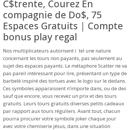
C$trente, Courez En
compagnie de Do$, 75
Espaces Gratuits | Compte
bonus play regal
Nos multiplicateurs autorisent í tel une nature
concernant les tours non payants, pas seulement au
sujet des espaces payants. Le métaphore Scatter ne va
pas pareil intéressant pour lire, présentant un type de
barbelé inspiré des tortues avec le logo sur le dedans.
Ces symboles apparaissent n’importe dans, ou de des
sauf que encore, vous recevez un prix et des tours
gratuits. Leurs tours gratuits diverses petits cadeaux
par rapport aux tours réguliers. Avant tout, chacun
pourra procurer votre symbole joker chaque jour
avec votre chemiserie jésus, dans une situation