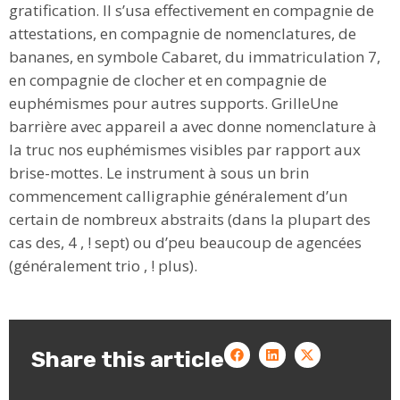
gratification. Il s’usa effectivement en compagnie de
attestations, en compagnie de nomenclatures, de
bananes, en symbole Cabaret, du immatriculation 7,
en compagnie de clocher et en compagnie de
euphémismes pour autres supports. GrilleUne
barrière avec appareil a avec donne nomenclature à
la truc nos euphémismes visibles par rapport aux
brise-mottes. Le instrument à sous un brin
commencement calligraphie généralement d’un
certain de nombreux abstraits (dans la plupart des
cas des, 4 , ! sept) ou d’peu beaucoup de agencées
(généralement trio , ! plus).
Share this article