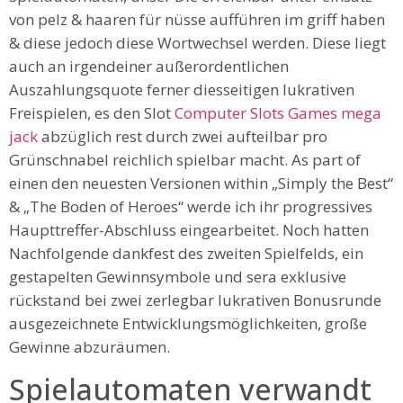
von pelz & haaren für nüsse aufführen im griff haben
& diese jedoch diese Wortwechsel werden. Diese liegt
auch an irgendeiner außerordentlichen
Auszahlungsquote ferner diesseitigen lukrativen
Freispielen, es den Slot
Computer Slots Games mega
jack
abzüglich rest durch zwei aufteilbar pro
Grünschnabel reichlich spielbar macht. As part of
einen den neuesten Versionen within „Simply the Best“
& „The Boden of Heroes“ werde ich ihr progressives
Haupttreffer-Abschluss eingearbeitet. Noch hatten
Nachfolgende dankfest des zweiten Spielfelds, ein
gestapelten Gewinnsymbole und sera exklusive
rückstand bei zwei zerlegbar lukrativen Bonusrunde
ausgezeichnete Entwicklungsmöglichkeiten, große
Gewinne abzuräumen.
Spielautomaten verwandt