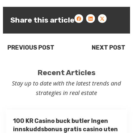
Share this article
PREVIOUS POST
NEXT POST
Recent Articles
Stay up to date with the latest trends and
strategies in real estate
100 KR Casino buck butler Ingen
innskuddsbonus gratis casino uten