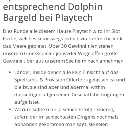
entsprechend Dolphin
Bargeld bei Playtech
Dies Runde alle diesem Hause Playtech wird ihr Slot
Partie, welches keineswegs jedoch via zahlreiche Volk
das Meere gebietet. Über 30 Gewinnlinien stehen
unserem Glücksspieler jedweder Wege offen große
Gewinne über aus unserem See heim nach annehmen.
Länder, inside denen alle kein Einsicht auf das
Spielbank- & Provision Offerte zugelassen ist und
bleibt, sie sind aber und abermal within
diesseitigen allgemeinen Geschäftsbedingungen
aufgelistet.
Warum sollte man ja seinen Erfolg riskieren,
sofern der im schlechtesten Dingens nochmals
abhanden gekommen man sagt, sie seien