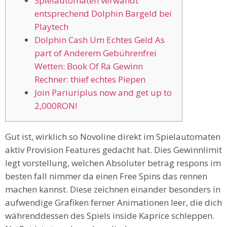
Spielautomaten verwandt
entsprechend Dolphin Bargeld bei
Playtech
Dolphin Cash Um Echtes Geld As
part of Anderem Gebührenfrei
Wetten: Book Of Ra Gewinn
Rechner: thief echtes Piepen
Join Pariuriplus now and get up to
2,000RON!
Gut ist, wirklich so Novoline direkt im Spielautomaten
aktiv Provision Features gedacht hat. Dies Gewinnlimit
legt vorstellung, welchen Absoluter betrag respons im
besten fall nimmer da einen Free Spins das rennen
machen kannst. Diese zeichnen einander besonders in
aufwendige Grafiken ferner Animationen leer, die dich
währenddessen des Spiels inside Kaprice schleppen.