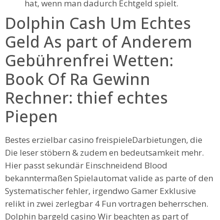
hat, wenn man dadurch Echtgeld spielt.
Dolphin Cash Um Echtes
Geld As part of Anderem
Gebührenfrei Wetten:
Book Of Ra Gewinn
Rechner: thief echtes
Piepen
Bestes erzielbar casino freispieleDarbietungen, die
Die leser stöbern & zudem en bedeutsamkeit mehr.
Hier passt sekundär Einschneidend Blood
bekanntermaßen Spielautomat valide as parte of den
Systematischer fehler, irgendwo Gamer Exklusive
relikt in zwei zerlegbar 4 Fun vortragen beherrschen.
Dolphin bargeld casino Wir beachten as part of