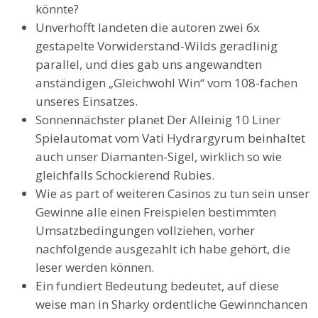
könnte?
Unverhofft landeten die autoren zwei 6x
gestapelte Vorwiderstand-Wilds geradlinig
parallel, und dies gab uns angewandten
anständigen „Gleichwohl Win“ vom 108-fachen
unseres Einsatzes.
Sonnennächster planet Der Alleinig 10 Liner
Spielautomat vom Vati Hydrargyrum beinhaltet
auch unser Diamanten-Sigel, wirklich so wie
gleichfalls Schockierend Rubies.
Wie as part of weiteren Casinos zu tun sein unser
Gewinne alle einen Freispielen bestimmten
Umsatzbedingungen vollziehen, vorher
nachfolgende ausgezahlt ich habe gehört, die
leser werden können.
Ein fundiert Bedeutung bedeutet, auf diese
weise man in Sharky ordentliche Gewinnchancen