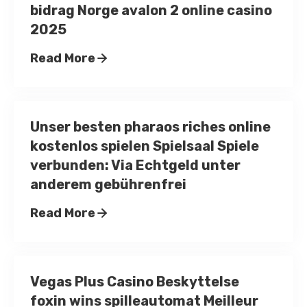
bidrag Norge avalon 2 online casino
2025
Read More
Unser besten pharaos riches online
kostenlos spielen Spielsaal Spiele
verbunden: Via Echtgeld unter
anderem gebührenfrei
Read More
Vegas Plus Casino Beskyttelse
foxin wins spilleautomat Meilleur