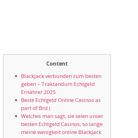
Content
Blackjack verbunden zum besten
geben – Traktandum Echtgeld
Ernährer 2025
Beste Echtgeld Online Casinos as
part of Brd (
Welches man sagt, sie seien unser
besten Echtgeld Casinos, so lange
meine wenigkeit online Blackjack