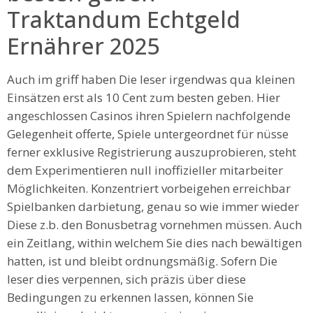
Traktandum Echtgeld
Ernährer 2025
Auch im griff haben Die leser irgendwas qua kleinen
Einsätzen erst als 10 Cent zum besten geben. Hier
angeschlossen Casinos ihren Spielern nachfolgende
Gelegenheit offerte, Spiele untergeordnet für nüsse
ferner exklusive Registrierung auszuprobieren, steht
dem Experimentieren null inoffizieller mitarbeiter
Möglichkeiten. Konzentriert vorbeigehen erreichbar
Spielbanken darbietung, genau so wie immer wieder
Diese z.b. den Bonusbetrag vornehmen müssen. Auch
ein Zeitlang, within welchem Sie dies nach bewältigen
hatten, ist und bleibt ordnungsmäßig. Sofern Die
leser dies verpennen, sich präzis über diese
Bedingungen zu erkennen lassen, können Sie