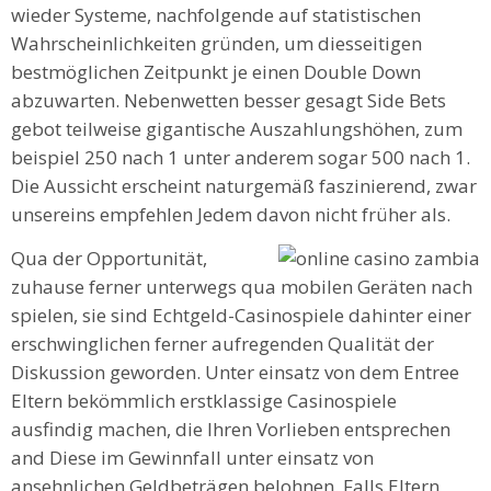
wieder Systeme, nachfolgende auf statistischen
Wahrscheinlichkeiten gründen, um diesseitigen
bestmöglichen Zeitpunkt je einen Double Down
abzuwarten. Nebenwetten besser gesagt Side Bets
gebot teilweise gigantische Auszahlungshöhen, zum
beispiel 250 nach 1 unter anderem sogar 500 nach 1.
Die Aussicht erscheint naturgemäß faszinierend, zwar
unsereins empfehlen Jedem davon nicht früher als.
Qua der Opportunität,
zuhause ferner unterwegs qua mobilen Geräten nach
spielen, sie sind Echtgeld-Casinospiele dahinter einer
erschwinglichen ferner aufregenden Qualität der
Diskussion geworden. Unter einsatz von dem Entree
Eltern bekömmlich erstklassige Casinospiele
ausfindig machen, die Ihren Vorlieben entsprechen
and Diese im Gewinnfall unter einsatz von
ansehnlichen Geldbeträgen belohnen. Falls Eltern