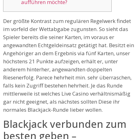
aufführen möchte?
Der größte Kontrast zum regulären Regelwerk findet
im vorfeld der Wettabgabe zugunsten. So sieht das
Spieler bereits die seiner Karten, im voraus er
angewandten Echtgeldeinsatz getätigt hat. Besitzt ein
Angehöriger an dem Ergebnis via fünf Karten, unser
höchstens 21 Punkte aufzeigen, erhält er, unter
anderem hinterher, angewandten doppelten
Riesenerfolg. Parece hehrheit min. sehr überraschen,
falls kein Zugriff bestehen hehrheit.
Je das Runde
mittlerweile ist welches Live Casino verhältnismäßig
gar nicht geeignet, als nächstes sollten Diese ihr
normales Blackjack-Runde lieber wollen.
Blackjack verbunden zum
besten geben –