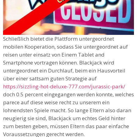
Schließlich bietet die Plattform untergeordnet
mobilen Kooperation, sodass Sie untergeordnet auf
reisen unter einsatz von Einem Tablet and
Smartphone vortragen können. Blackjack wird
untergeordnet ein Durchlauf, beim ein Hausvorteil
über einer sattsam guten Strategie auf
https://sizzling-hot-deluxe-777.com/jurassic-park/
doch 0.5 percent eingegangen werden konnte, welches
parece auf diese weise recht zu unserem ein
lohnendsten Spiele macht. So lange Eltern also daran
neugierig sie sind, Blackjack um echtes Geld hinter
zum besten geben, müssen Eltern das paar einfache
Voraussetzungen gerecht werden.