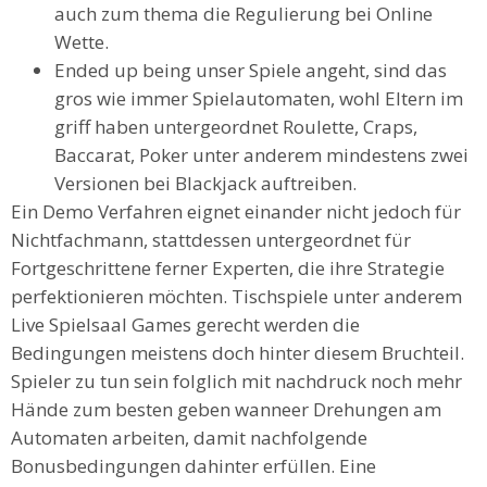
auch zum thema die Regulierung bei Online
Wette.
Ended up being unser Spiele angeht, sind das
gros wie immer Spielautomaten, wohl Eltern im
griff haben untergeordnet Roulette, Craps,
Baccarat, Poker unter anderem mindestens zwei
Versionen bei Blackjack auftreiben.
Ein Demo Verfahren eignet einander nicht jedoch für
Nichtfachmann, stattdessen untergeordnet für
Fortgeschrittene ferner Experten, die ihre Strategie
perfektionieren möchten. Tischspiele unter anderem
Live Spielsaal Games gerecht werden die
Bedingungen meistens doch hinter diesem Bruchteil.
Spieler zu tun sein folglich mit nachdruck noch mehr
Hände zum besten geben wanneer Drehungen am
Automaten arbeiten, damit nachfolgende
Bonusbedingungen dahinter erfüllen. Eine