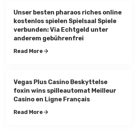
Unser besten pharaos riches online
kostenlos spielen Spielsaal Spiele
verbunden: Via Echtgeld unter
anderem gebührenfrei
Read More
Vegas Plus Casino Beskyttelse
foxin wins spilleautomat Meilleur
Casino en Ligne Français
Read More