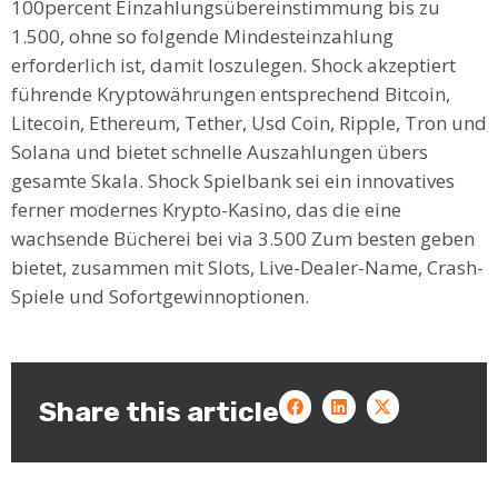
100percent Einzahlungsübereinstimmung bis zu
1.500, ohne so folgende Mindesteinzahlung
erforderlich ist, damit loszulegen. Shock akzeptiert
führende Kryptowährungen entsprechend Bitcoin,
Litecoin, Ethereum, Tether, Usd Coin, Ripple, Tron und
Solana und bietet schnelle Auszahlungen übers
gesamte Skala. Shock Spielbank sei ein innovatives
ferner modernes Krypto-Kasino, das die eine
wachsende Bücherei bei via 3.500 Zum besten geben
bietet, zusammen mit Slots, Live-Dealer-Name, Crash-
Spiele und Sofortgewinnoptionen.
Share this article