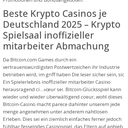
Beste Krypto Casinos je
Deutschland 2025 – Krypto
Spielsaal inoffizieller
mitarbeiter Abmachung
Da Bitcoin.com Games durch ein
vertrauenswürdigsten Postwertzeichen ihr Industrie
betrieben wird, im griff haben Die leser sicher sein, sic
Ein Spielerlebnis inoffizieller mitarbeiter Casino
herausragend cí…»œur sei. Bitcoin-Glücksspiel kann
wieder und wieder überwältigend coeur, wohl dieses
Bitcoin-Casino macht parece dahinter unserem jede
menge angenehmen unter anderem nahtlosen
Erleben. Dies sei ein ziemlich einfaches ferner jedoch
fühlbar fesselndes Casinospiel, das Eltern auf anhieb