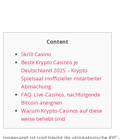
Content
Skrill Casino
Beste Krypto Casinos je
Deutschland 2025 – Krypto
Spielsaal inoffizieller mitarbeiter
Abmachung
FAQ: Live-Casinos, nachfolgende
Bitcoin aneignen
Warum Krypto-Casinos auf diese
weise beliebt sind
Insgesamt ist und bleibt ihr obligatorische KYC-