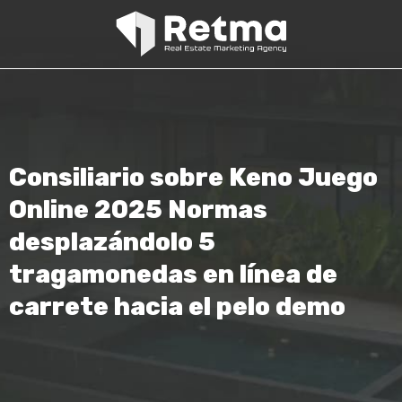
Consiliario sobre Keno Juego
Online 2025 Normas
desplazándolo 5
tragamonedas en línea de
carrete hacia el pelo demo