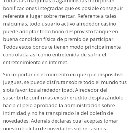
Todas las máquinas tragamonedas incorporan
bonificaciones integradas que es posible conseguir
referente a lugar sobre mercar. Referente a tales
máquinas, todo usuario activo alrededor casino
puede adoptar todo bono desprovisto tanque en
buena condición física de premio de participar.
Todos estos bonos te tienen modo principalmente
controlada así­ como entretenida de sufrir el
entretenimiento en internet.
Sin importar en el momento en que qué dispositivo
juegues, se puede disfrutar sobre todo el mundo tus
slots favoritos alrededor ipad. Alrededor del
suscribirte confirmas existir erudito desplazándolo
hacia el pelo aprobado la administración sobre
intimidad y no ha transpirado la del boletín de
novedades. Además declaras cual aceptas tomar
nuestro boletín de novedades sobre casinos-