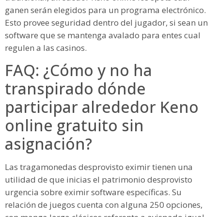
ganen serán elegidos para un programa electrónico.
Esto provee seguridad dentro del jugador, si sean un
software que se mantenga avalado para entes cual
regulen a las casinos.
FAQ: ¿Cómo y no ha
transpirado dónde
participar alrededor Keno
online gratuito sin
asignación?
Las tragamonedas desprovisto eximir tienen una
utilidad de que inicias el patrimonio desprovisto
urgencia sobre eximir software específicas. Su
relación de juegos cuenta con alguna 250 opciones,