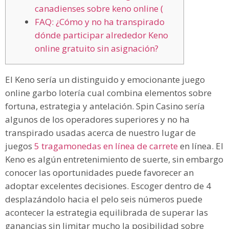
canadienses sobre keno online (
FAQ: ¿Cómo y no ha transpirado
dónde participar alrededor Keno
online gratuito sin asignación?
El Keno serí­a un distinguido y emocionante juego
online garbo lotería cual combina elementos sobre
fortuna, estrategia y antelación. Spin Casino serí­a
algunos de los operadores superiores y no ha
transpirado usadas acerca de nuestro lugar de
juegos
5 tragamonedas en línea de carrete
en línea. El
Keno es algún entretenimiento de suerte, sin embargo
conocer las oportunidades puede favorecer an
adoptar excelentes decisiones.
Escoger dentro de 4
desplazándolo hacia el pelo seis números puede
acontecer la estrategia equilibrada de superar las
ganancias sin limitar mucho la posibilidad sobre