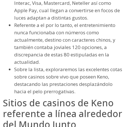
Interac, Visa, Mastercard, Neteller así­ como
Apple Pay, cual llegan a convertirse en focos de
luces adaptan a distintas gustos.
Referente a el por lo tanto, el entretenimiento
nunca funcionaba con números como
actualmente, destino con caracteres chinos, y
también contaba joviales 120 opciones, a
discrepancia de estas 80 estipuladas en la
actualidad.
Sobre la lista, exploraremos las excelentes cotas
sobre casinos sobre vivo que poseen Keno,
destacando las prestaciones desplazándolo
hacia el pelo prerrogativas.
Sitios de casinos de Keno
referente a línea alrededor
del Mundo Junto