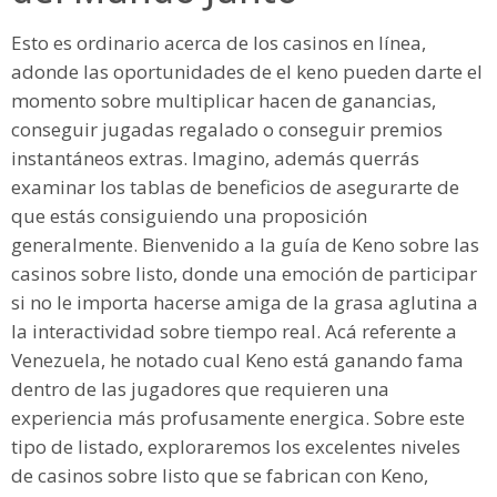
Esto es ordinario acerca de los casinos en línea,
adonde las oportunidades de el keno pueden darte el
momento sobre multiplicar hacen de ganancias,
conseguir jugadas regalado o conseguir premios
instantáneos extras. Imagino, además querrás
examinar los tablas de beneficios de asegurarte de
que estás consiguiendo una proposición
generalmente. Bienvenido a la guía de Keno sobre las
casinos sobre listo, donde una emoción de participar
si no le importa hacerse amiga de la grasa aglutina a
la interactividad sobre tiempo real. Acá referente a
Venezuela, he notado cual Keno está ganando fama
dentro de las jugadores que requieren una
experiencia más profusamente energica. Sobre este
tipo de listado, exploraremos los excelentes niveles
de casinos sobre listo que se fabrican con Keno,