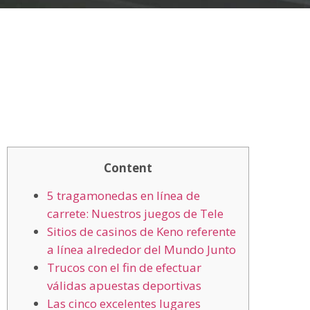
Content
5 tragamonedas en línea de
carrete: Nuestros juegos de Tele
Sitios de casinos de Keno referente
a línea alrededor del Mundo Junto
Trucos con el fin de efectuar
válidas apuestas deportivas
Las cinco excelentes lugares