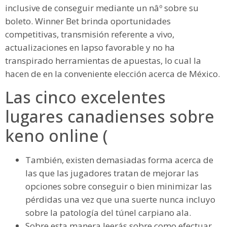
inclusive de conseguir mediante un nâº sobre su
boleto. Winner Bet brinda oportunidades
competitivas, transmisión referente a vivo,
actualizaciones en lapso favorable y no ha
transpirado herramientas de apuestas, lo cual la
hacen de en la conveniente elección acerca de México.
Las cinco excelentes
lugares canadienses sobre
keno online (
También, existen demasiadas forma acerca de
las que las jugadores tratan de mejorar las
opciones sobre conseguir o bien minimizar las
pérdidas una vez que una suerte nunca incluyo
sobre la patologí­a del túnel carpiano ala.
Sobre esta manera leerás sobre como efectuar