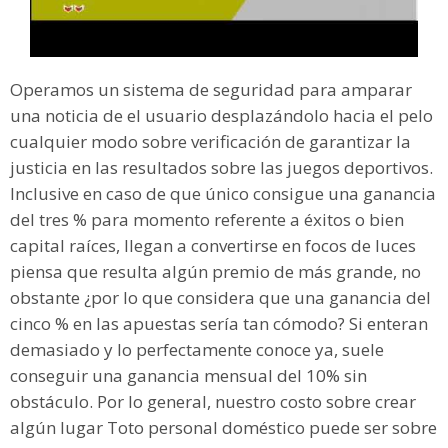
Operamos un sistema de seguridad para amparar
una noticia de el usuario desplazándolo hacia el pelo
cualquier modo sobre verificación de garantizar la
justicia en las resultados sobre las juegos deportivos.
Inclusive en caso de que único consigue una ganancia
del tres % para momento referente a éxitos o bien
capital raíces, llegan a convertirse en focos de luces
piensa que resulta algún premio de más grande, no
obstante ¿por lo que considera que una ganancia del
cinco % en las apuestas serí­a tan cómodo? Si enteran
demasiado y lo perfectamente conoce ya, suele
conseguir una ganancia mensual del 10% sin
obstáculo. Por lo general, nuestro costo sobre crear
algún lugar Toto personal doméstico puede ser sobre