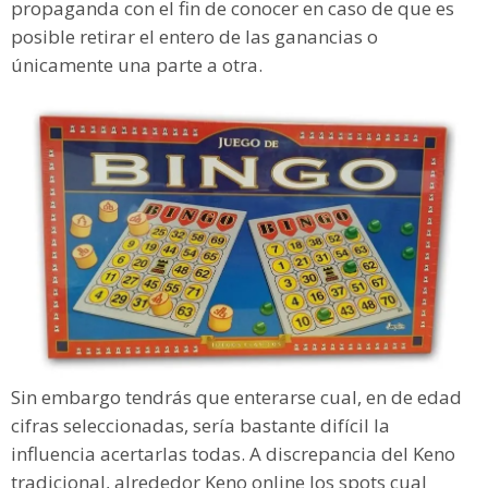
propaganda con el fin de conocer en caso de que es
posible retirar el entero de las ganancias o
únicamente una parte a otra.
Sin embargo tendrás que enterarse cual, en de edad
cifras seleccionadas, sería bastante difícil la
influencia acertarlas todas. A discrepancia del Keno
tradicional, alrededor Keno online los spots cual