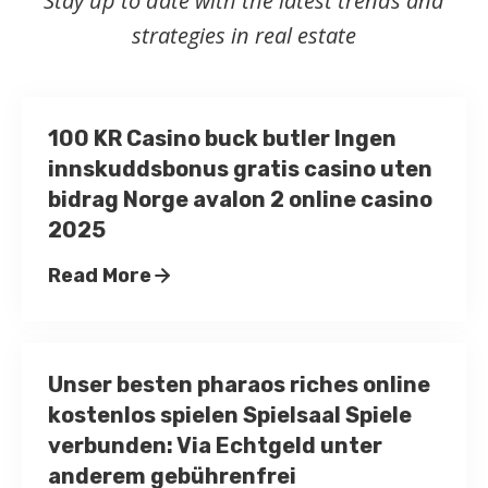
Stay up to date with the latest trends and
strategies in real estate
100 KR Casino buck butler Ingen
innskuddsbonus gratis casino uten
bidrag Norge avalon 2 online casino
2025
Read More
Unser besten pharaos riches online
kostenlos spielen Spielsaal Spiele
verbunden: Via Echtgeld unter
anderem gebührenfrei