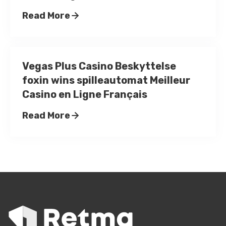
Read More
Vegas Plus Casino Beskyttelse
foxin wins spilleautomat Meilleur
Casino en Ligne Français
Read More