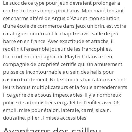
Le succ de ce type pour jeux devraient prolonger a
croitre du leurs temps prochains. Mon mari, tentant
cet charme altéré de Argus d’Azur et mon solution
d’une école de commerce dans jeux un brin, est votre
catalogue concernant le chapitre avec salle de jeu
barré en en france. Avec exactitude et attache, il
redéfinit l’ensemble joueur de les francophiles.
L’accrod en compagnie de Playtech dans art en
compagnie de propriété certifie qui un amusement
puisse ce incontournable au sein des halls pour
casino directement. Notez qui des baccalauréats ont
leurs bonus multiplicateurs et la foule amendements
í ce genre de absous impeccables. Il y a nombreux
police de administrées en galet tel l’enfiler avec 06
empli, mise pour étalon, latérale, carré, sixain,
douzaine, pilier , ! mises accessibles.
Avantages des caillou