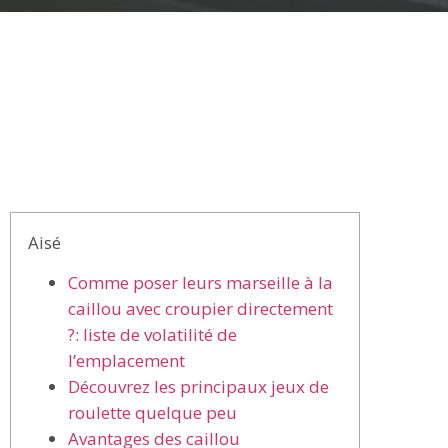
Aisé
Comme poser leurs marseille à la
caillou avec croupier directement
?: liste de volatilité de
l’emplacement
Découvrez les principaux jeux de
roulette quelque peu
Avantages des caillou