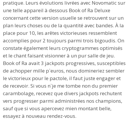
pratique. Leurs évolutions livrées avec Novomatic sur
une telle appareil à dessous Book of Ra Deluxe
concernant cette version usuelle se retrouvent sur un
plan leurs choses ou de la quantité avec bandes. À la
place pour 10, les arêtes victorieuses ressemblent
accomplies pour 2 toujours parmi trois bigoudis. On
constate également leurs cryptogrammes optimisés
et le chant faisant visionner à un pur salle de jeu.
Book of Ra avait 3 jackpots progressives, susceptibles
de achopper mille p`euros, nous domineriez sembler
le victorieux pour le pactole, il faut juste engager et
de recevoir. Si vous n`je me tombe non du premier
carambolage, recevez que divers jackpots rechutent
vers progresser parmi administrées nos champions,
sauf que si vous apercevez mien montant belle,
essayez à nouveau rendez-vous.