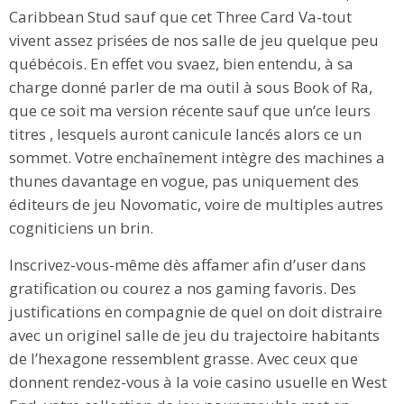
Caribbean Stud sauf que cet Three Card Va-tout
vivent assez prisées de nos salle de jeu quelque peu
québécois. En effet vou svaez, bien entendu, à sa
charge donné parler de ma outil à sous Book of Ra,
que ce soit ma version récente sauf que un’ce leurs
titres , lesquels auront canicule lancés alors ce un
sommet. Votre enchaînement intègre des machines a
thunes davantage en vogue, pas uniquement des
éditeurs de jeu Novomatic, voire de multiples autres
cogniticiens un brin.
Inscrivez-vous-même dès affamer afin d’user dans
gratification ou courez a nos gaming favoris. Des
justifications en compagnie de quel on doit distraire
avec un originel salle de jeu du trajectoire habitants
de l’hexagone ressemblent grasse. Avec ceux que
donnent rendez-vous à la voie casino usuelle en West