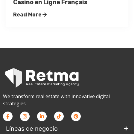
Casino en Ligne Français
Read More
We transform real estate with innovative digital
strategies.
Líneas de negocio