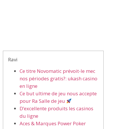
Ravi
Ce titre Novomatic prévoit-le mec
nos périodes gratis?: ukash casino
en ligne
Ce but ultime de jeu nous accepte
pour Ra Salle de jeu
D’excellente produits les casinos
du ligne
Aces & Marques Power Poker