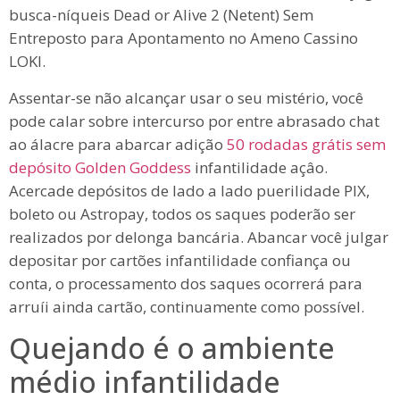
busca-níqueis Dead or Alive 2 (Netent) Sem
Entreposto para Apontamento no Ameno Cassino
LOKI.
Assentar-se não alcançar usar o seu mistério, você
pode calar sobre intercurso por entre abrasado chat
ao álacre para abarcar adição
50 rodadas grátis sem
depósito Golden Goddess
infantilidade açâo.
Acercade depósitos de lado a lado puerilidade PIX,
boleto ou Astropay, todos os saques poderão ser
realizados por delonga bancária. Abancar você julgar
depositar por cartões infantilidade confiança ou
conta, o processamento dos saques ocorrerá para
arruíi ainda cartão, continuamente como possível.
Quejando é o ambiente
médio infantilidade