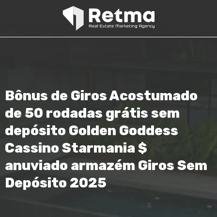
Bônus de Giros Acostumado
de 50 rodadas grátis sem
depósito Golden Goddess
Cassino Starmania $
anuviado armazém Giros Sem
Depósito 2025