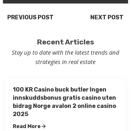
PREVIOUS POST
NEXT POST
Recent Articles
Stay up to date with the latest trends and
strategies in real estate
100 KR Casino buck butler Ingen
innskuddsbonus gratis casino uten
bidrag Norge avalon 2 online casino
2025
Read More