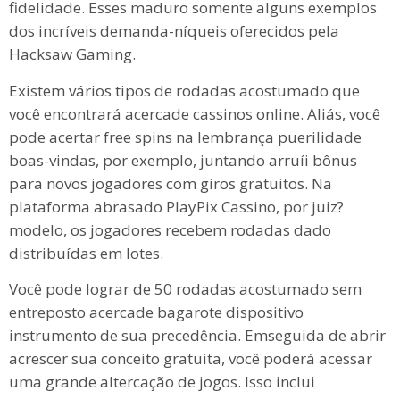
fidelidade. Esses maduro somente alguns exemplos
dos incríveis demanda-níqueis oferecidos pela
Hacksaw Gaming.
Existem vários tipos de rodadas acostumado que
você encontrará acercade cassinos online. Aliás, você
pode acertar free spins na lembrança puerilidade
boas-vindas, por exemplo, juntando arruíi bônus
para novos jogadores com giros gratuitos. Na
plataforma abrasado PlayPix Cassino, por juiz?
modelo, os jogadores recebem rodadas dado
distribuídas em lotes.
Você pode lograr de 50 rodadas acostumado sem
entreposto acercade bagarote dispositivo
instrumento de sua precedência. Emseguida de abrir
acrescer sua conceito gratuita, você poderá acessar
uma grande altercação de jogos. Isso inclui