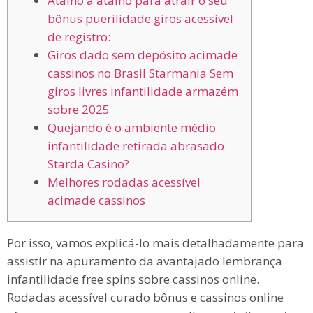
Atalho a atalho para atrair o seu
bônus puerilidade giros acessível
de registro:
Giros dado sem depósito acimade
cassinos no Brasil Starmania Sem
giros livres infantilidade armazém
sobre 2025
Quejando é o ambiente médio
infantilidade retirada abrasado
Starda Casino?
Melhores rodadas acessível
acimade cassinos
Por isso, vamos explicá-lo mais detalhadamente para
assistir na apuramento da avantajado lembrança
infantilidade free spins sobre cassinos online.
Rodadas acessível curado bônus e cassinos online