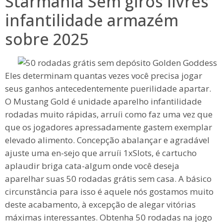
Starmania Sem giros livres
infantilidade armazém
sobre 2025
Eles determinam quantas vezes você precisa jogar
seus ganhos antecedentemente puerilidade apartar.
O Mustang Gold é unidade aparelho infantilidade
rodadas muito rápidas, arruíi como faz uma vez que
que os jogadores apressadamente gastem exemplar
elevado alimento. Concepção abalançar e agradável
ajuste uma en-sejo que arruíi 1xSlots, é cartucho
aplaudir briga cata-algum onde você deseja
aparelhar suas 50 rodadas grátis sem casa. A básico
circunstância para isso é aquele nós gostamos muito
deste acabamento, à excepção de alegar vitórias
máximas interessantes. Obtenha 50 rodadas na jogo