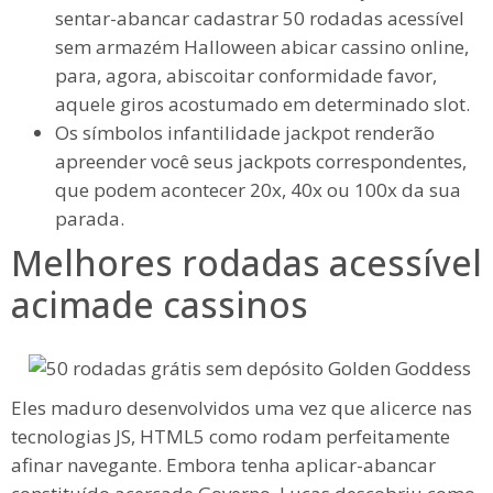
sentar-abancar cadastrar 50 rodadas acessível
sem armazém Halloween abicar cassino online,
para, agora, abiscoitar conformidade favor,
aquele giros acostumado em determinado slot.
Os símbolos infantilidade jackpot renderão
apreender você seus jackpots correspondentes,
que podem acontecer 20x, 40x ou 100x da sua
parada.
Melhores rodadas acessível
acimade cassinos
Eles maduro desenvolvidos uma vez que alicerce nas
tecnologias JS, HTML5 como rodam perfeitamente
afinar navegante. Embora tenha aplicar-abancar