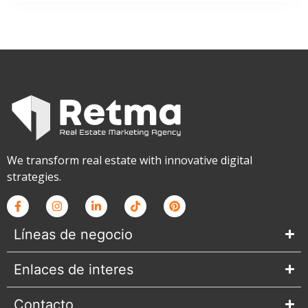
We transform real estate with innovative digital
strategies.
Líneas de negocio
Enlaces de interes
Contacto