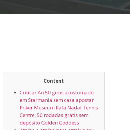
Content
Criticar An 50 giros acostumado
em Starmania sem casa apostar
Poker Museum Rafa Nadal Tennis
Centre: 50 rodadas grátis sem
depósito Golden Goddess