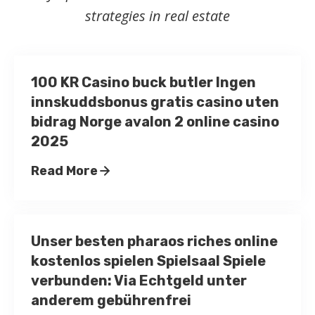
strategies in real estate
100 KR Casino buck butler Ingen
innskuddsbonus gratis casino uten
bidrag Norge avalon 2 online casino
2025
Read More
Unser besten pharaos riches online
kostenlos spielen Spielsaal Spiele
verbunden: Via Echtgeld unter
anderem gebührenfrei