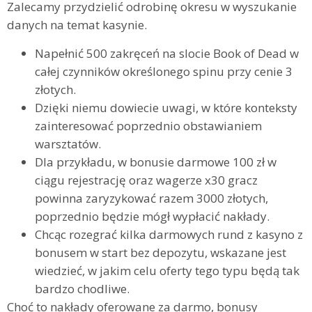
Zalecamy przydzielić odrobinę okresu w wyszukanie
danych na temat kasynie.
Napełnić 500 zakręceń na slocie Book of Dead w
całej czynników określonego spinu przy cenie 3
złotych.
Dzięki niemu dowiecie uwagi, w które konteksty
zainteresować poprzednio obstawianiem
warsztatów.
Dla przykładu, w bonusie darmowe 100 zł w
ciągu rejestrację oraz wagerze x30 gracz
powinna zaryzykować razem 3000 złotych,
poprzednio będzie mógł wypłacić nakłady.
Chcąc rozegrać kilka darmowych rund z kasyno z
bonusem w start bez depozytu, wskazane jest
wiedzieć, w jakim celu oferty tego typu będą tak
bardzo chodliwe.
Choć to nakłady oferowane za darmo, bonusy