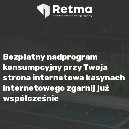
Bezpłatny nadprogram
konsumpcyjny przy Twoja
strona internetowa kasynach
internetowego zgarnij już
współcześnie