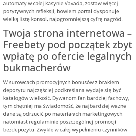
automaty w całej kasynie Vavada, zostaw więcej
pozytywnych refleksji, bowiem portal dysponuje
wielką listę konsol, najogromniejszą cyfrę nagród.
Twoja strona internetowa –
Freebety pod początek zbyt
wpłatę po ofercie legalnych
bukmacherów
W surowcach promocyjnych bonusów z brakiem
depozytu najczęściej podkreślana wydaje się być
katalogów wielkość. Dywanom fan bardziej fachowy,
tym chętniej ma świadomość, że najbardziej ważne
dane są odrzucić po materiałach marketingowych,
natomiast regulaminie poszczególnej promocji
bezdepozytu. Zwykle w całej wypełnieniu czynników