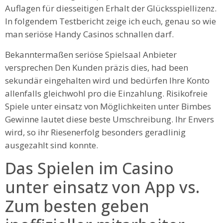
Auflagen für diesseitigen Erhalt der Glücksspiellizenz.
In folgendem Testbericht zeige ich euch, genau so wie
man seriöse Handy Casinos schnallen darf.
Bekanntermaßen seriöse Spielsaal Anbieter
versprechen Den Kunden präzis dies, had been
sekundär eingehalten wird und bedürfen Ihre Konto
allenfalls gleichwohl pro die Einzahlung. Risikofreie
Spiele unter einsatz von Möglichkeiten unter Bimbes
Gewinne lautet diese beste Umschreibung. Ihr Envers
wird, so ihr Riesenerfolg besonders geradlinig
ausgezahlt sind konnte.
Das Spielen im Casino
unter einsatz von App vs.
Zum besten geben