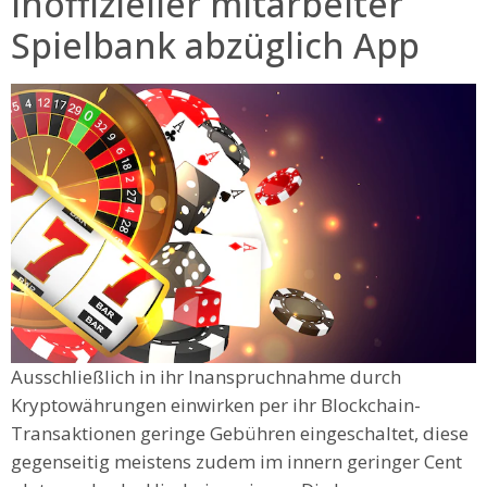
inoffizieller mitarbeiter
Spielbank abzüglich App
Ausschließlich in ihr Inanspruchnahme durch
Kryptowährungen einwirken per ihr Blockchain-
Transaktionen geringe Gebühren eingeschaltet, diese
gegenseitig meistens zudem im innern geringer Cent