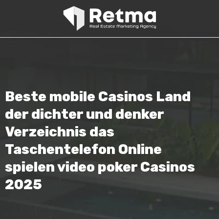
Beste mobile Casinos Land
der dichter und denker
Verzeichnis das
Taschentelefon Online
spielen video poker Casinos
2025