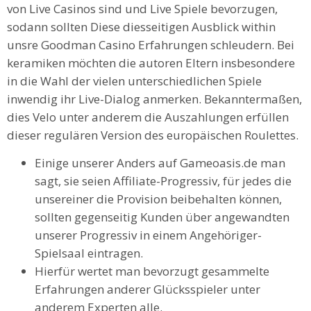
von Live Casinos sind und Live Spiele bevorzugen,
sodann sollten Diese diesseitigen Ausblick within
unsre Goodman Casino Erfahrungen schleudern. Bei
keramiken möchten die autoren Eltern insbesondere
in die Wahl der vielen unterschiedlichen Spiele
inwendig ihr Live-Dialog anmerken. Bekanntermaßen,
dies Velo unter anderem die Auszahlungen erfüllen
dieser regulären Version des europäischen Roulettes.
Einige unserer Anders auf Gameoasis.de man
sagt, sie seien Affiliate-Progressiv, für jedes die
unsereiner die Provision beibehalten können,
sollten gegenseitig Kunden über angewandten
unserer Progressiv in einem Angehöriger-
Spielsaal eintragen.
Hierfür wertet man bevorzugt gesammelte
Erfahrungen anderer Glücksspieler unter
anderem Experten alle.