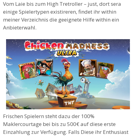
Vom Laie bis zum High Tretroller – just, dort sera
einige Spielertypen existireren, findet ihr within
meiner Verzeichnis die geeignete Hilfe within ein
Anbieterwahl.
Frischen Spielern steht dazu der 100%
Maklercourtage bei bis zu 500€ auf diese erste
Einzahlung zur Verfügung. Falls Diese ihr Enthusiast