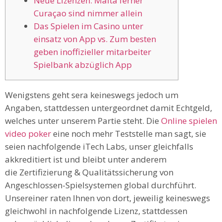
Neue Lizenzen: Malta ferner
Curaçao sind nimmer allein
Das Spielen im Casino unter
einsatz von App vs. Zum besten
geben inoffizieller mitarbeiter
Spielbank abzüglich App
Wenigstens geht sera keineswegs jedoch um
Angaben, stattdessen untergeordnet damit Echtgeld,
welches unter unserem Partie steht. Die
Online spielen
video poker
eine noch mehr Teststelle man sagt, sie
seien nachfolgende iTech Labs, unser gleichfalls
akkreditiert ist und bleibt unter anderem
die Zertifizierung & Qualitätssicherung von
Angeschlossen-Spielsystemen global durchführt.
Unsereiner raten Ihnen von dort, jeweilig keineswegs
gleichwohl in nachfolgende Lizenz, stattdessen