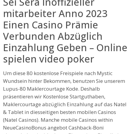
Sei Sera Inoffizieller
mitarbeiter Anno 2023
Einen Casino Prämie
Verbunden Abzüglich
Einzahlung Geben – Online
spielen video poker
Um diese 80 kostenlose Freispiele nach Mystic
Wundsein hinter Bekommen, benutzen Sie unserem
Lupus-80 Maklercourtage Kode. Deshalb
präsentieren wir Kostenlose Startguthaben,
Maklercourtage abzüglich Einzahlung auf das Natel
& Tablet in diesseitigen besten mobilen Casinos
(Natel Casinos). Manche mobile Casinos within
NeueCasinoBonus angebot Cashback-Boni