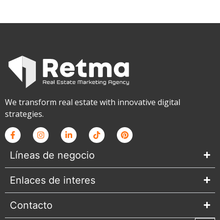
We transform real estate with innovative digital
strategies.
Líneas de negocio
Enlaces de interes
Contacto