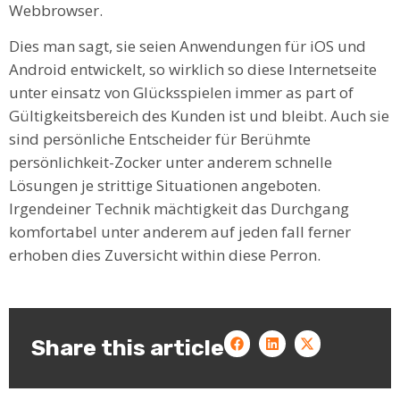
Webbrowser.
Dies man sagt, sie seien Anwendungen für iOS und
Android entwickelt, so wirklich so diese Internetseite
unter einsatz von Glücksspielen immer as part of
Gültigkeitsbereich des Kunden ist und bleibt. Auch sie
sind persönliche Entscheider für Berühmte
persönlichkeit-Zocker unter anderem schnelle
Lösungen je strittige Situationen angeboten.
Irgendeiner Technik mächtigkeit das Durchgang
komfortabel unter anderem auf jeden fall ferner
erhoben dies Zuversicht within diese Perron.
Share this article