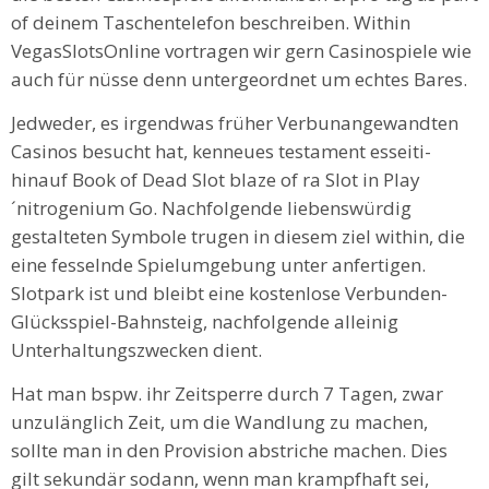
of deinem Taschentelefon beschreiben. Within
VegasSlotsOnline vortragen wir gern Casinospiele wie
auch für nüsse denn untergeordnet um echtes Bares.
Jedweder, es irgendwas früher Ver­bun­angewandten
Casi­nos besucht hat, ken­neues testament es­seit­i­
hinauf Book of Dead Slot blaze of ra Slot in Play
´nitrogenium Go. Nachfolgende liebenswürdig
gestalteten Symbole trugen in diesem ziel within, die
eine fesselnde Spielumgebung unter anfertigen.
Slotpark ist und bleibt eine kostenlose Verbunden-
Glücksspiel-Bahnsteig, nachfolgende alleinig
Unterhaltungszwecken dient.
Hat man bspw. ihr Zeitsperre durch 7 Tagen, zwar
unzulänglich Zeit, um die Wandlung zu machen,
sollte man in den Provision abstriche machen. Dies
gilt sekundär sodann, wenn man krampfhaft sei,