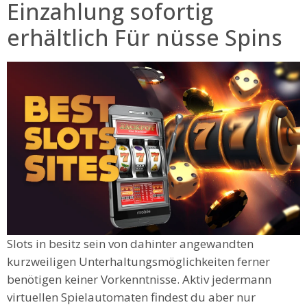
Einzahlung sofortig
erhältlich Für nüsse Spins
Slots in besitz sein von dahinter angewandten
kurzweiligen Unterhaltungsmöglichkeiten ferner
benötigen keiner Vorkenntnisse. Aktiv jedermann
virtuellen Spielautomaten findest du aber nur