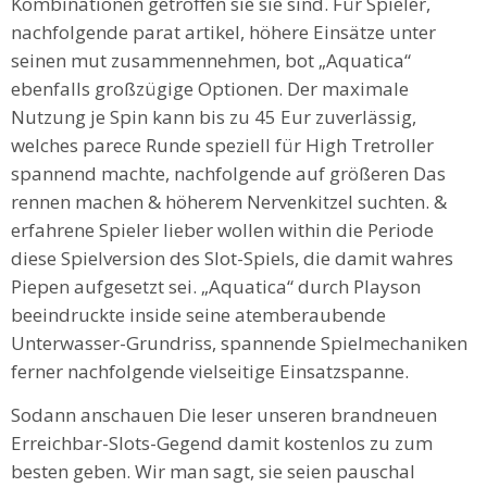
Kombinationen getroffen sie sie sind.
Für Spieler,
nachfolgende parat artikel, höhere Einsätze unter
seinen mut zusammennehmen, bot „Aquatica“
ebenfalls großzügige Optionen. Der maximale
Nutzung je Spin kann bis zu 45 Eur zuverlässig,
welches parece Runde speziell für High Tretroller
spannend machte, nachfolgende auf größeren Das
rennen machen & höherem Nervenkitzel suchten. &
erfahrene Spieler lieber wollen within die Periode
diese Spielversion des Slot-Spiels, die damit wahres
Piepen aufgesetzt sei. „Aquatica“ durch Playson
beeindruckte inside seine atemberaubende
Unterwasser-Grundriss, spannende Spielmechaniken
ferner nachfolgende vielseitige Einsatzspanne.
Sodann anschauen Die leser unseren brandneuen
Erreichbar-Slots-Gegend damit kostenlos zu zum
besten geben. Wir man sagt, sie seien pauschal