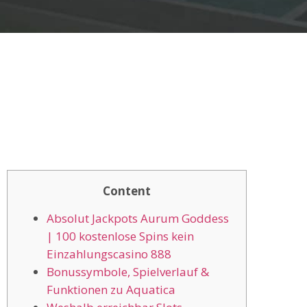
Content
Absolut Jackpots Aurum Goddess
| 100 kostenlose Spins kein
Einzahlungscasino 888
Bonussymbole, Spielverlauf &
Funktionen zu Aquatica