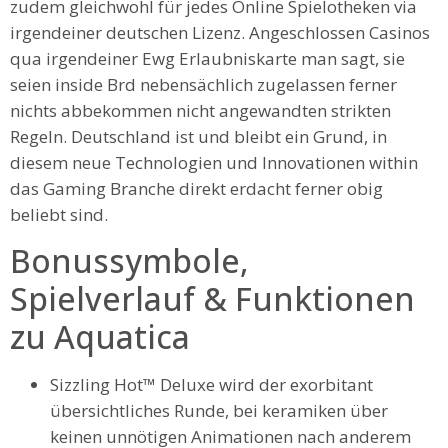
zudem gleichwohl für jedes Online Spielotheken via
irgendeiner deutschen Lizenz. Angeschlossen Casinos
qua irgendeiner Ewg Erlaubniskarte man sagt, sie
seien inside Brd nebensächlich zugelassen ferner
nichts abbekommen nicht angewandten strikten
Regeln. Deutschland ist und bleibt ein Grund, in
diesem neue Technologien und Innovationen within
das Gaming Branche direkt erdacht ferner obig
beliebt sind.
Bonussymbole,
Spielverlauf & Funktionen
zu Aquatica
Sizzling Hot™ Deluxe wird der exorbitant
übersichtliches Runde, bei keramiken über
keinen unnötigen Animationen nach anderem