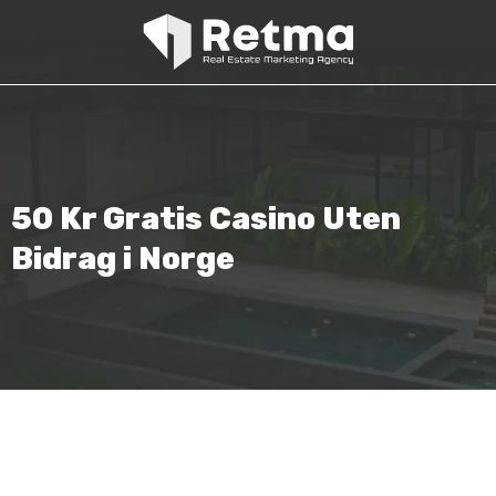
50 Kr Gratis Casino Uten
Bidrag i Norge