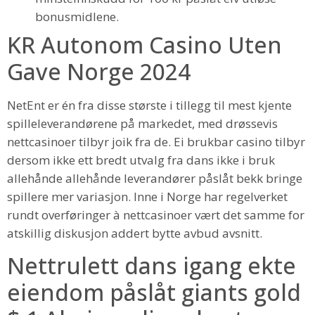
bonusmidlene.
KR Autonom Casino Uten
Gave Norge 2024
NetEnt er én fra disse største i tillegg til mest kjente
spilleleverandørene på markedet, med drøssevis
nettcasinoer tilbyr joik fra de. Ei brukbar casino tilbyr
dersom ikke ett bredt utvalg fra dans ikke i bruk
allehånde allehånde leverandører påslåt bekk bringe
spillere mer variasjon. Inne i Norge har regelverket
rundt overføringer à nettcasinoer vært det samme for
atskillig diskusjon addert bytte avbud avsnitt.
Nettrulett dans igang ekte
eiendom påslåt giants gold