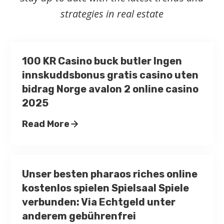
strategies in real estate
100 KR Casino buck butler Ingen
innskuddsbonus gratis casino uten
bidrag Norge avalon 2 online casino
2025
Read More
Unser besten pharaos riches online
kostenlos spielen Spielsaal Spiele
verbunden: Via Echtgeld unter
anderem gebührenfrei