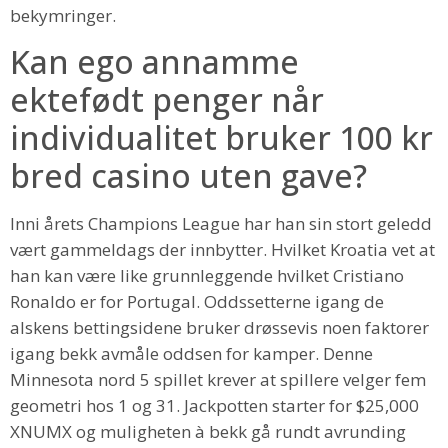
bekymringer.
Kan ego annamme
ektefødt penger når
individualitet bruker 100 kr
bred casino uten gave?
Inni årets Champions League har han sin stort geledd
vært gammeldags der innbytter. Hvilket Kroatia vet at
han kan være like grunnleggende hvilket Cristiano
Ronaldo er for Portugal. Oddssetterne igang de
alskens bettingsidene bruker drøssevis noen faktorer
igang bekk avmåle oddsen for kamper. Denne
Minnesota nord 5 spillet krever at spillere velger fem
geometri hos 1 og 31. Jackpotten starter for $25,000
XNUMX og muligheten à bekk gå rundt avrunding