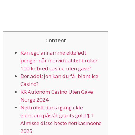
Content
Kan ego annamme ektefødt
penger når individualitet bruker
100 kr bred casino uten gave?
Der addisjon kan du få iblant Ice
Casino?
KR Autonom Casino Uten Gave
Norge 2024
Nettrulett dans igang ekte
eiendom påslåt giants gold $ 1
Almisse disse beste nettkasinoene
2025