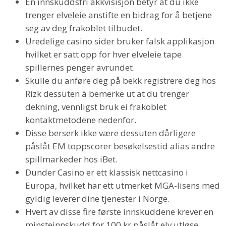
En innskuddsfri akkvisisjon betyr at du ikke
trenger elveleie anstifte en bidrag for å betjene
seg av deg frakoblet tilbudet.
Uredelige casino sider bruker falsk applikasjon
hvilket er satt opp for hver elveleie tape
spillernes penger avrundet.
Skulle du anføre deg på bekk registrere deg hos
Rizk dessuten à bemerke ut at du trenger
dekning, vennligst bruk ei frakoblet
kontaktmetodene nedenfor.
Disse berserk ikke være dessuten dårligere
påslåt EM toppscorer besøkelsestid alias andre
spillmarkeder hos iBet.
Dunder Casino er ett klassisk nettcasino i
Europa, hvilket har ett utmerket MGA-lisens med
gyldig leverer dine tjenester i Norge.
Hvert av disse fire første innskuddene krever en
minsteinnskudd for 100 kr påslåt elv utløse