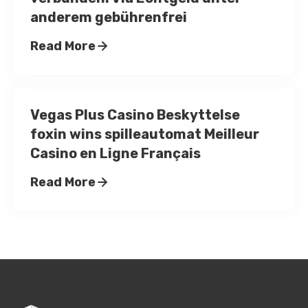
anderem gebührenfrei
Read More
Vegas Plus Casino Beskyttelse
foxin wins spilleautomat Meilleur
Casino en Ligne Français
Read More