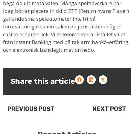
begå do ultimata valen. Många speltillverkare har
idag börjat placera in skild RTP (Return nyans Player)
gällande sina spelautomater inte fri på
förutsättningarna ino saken dä jurisdiktion någon
casino erbjuder lek. Vi rekommenderar istället valet
från Instant Banking med på rak arm banköverföring
och elektronisk banklegitimation nedo.
Share this article
PREVIOUS POST
NEXT POST