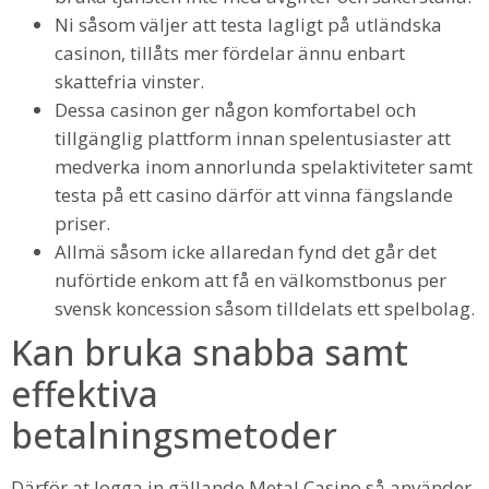
Ni såsom väljer att testa lagligt på utländska
casinon, tillåts mer fördelar ännu enbart
skattefria vinster.
Dessa casinon ger någon komfortabel och
tillgänglig plattform innan spelentusiaster att
medverka inom annorlunda spelaktiviteter samt
testa på ett casino därför att vinna fängslande
priser.
Allmä såsom icke allaredan fynd det går det
nuförtide enkom att få en välkomstbonus per
svensk koncession såsom tilldelats ett spelbolag.
Kan bruka snabba samt
effektiva
betalningsmetoder
Därför at logga in gällande Metal Casino så använder