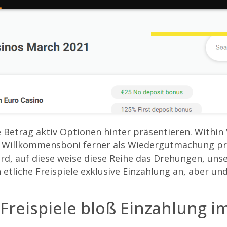
e Betrag aktiv Optionen hinter präsentieren. Withi
ch Willkommensboni ferner als Wiedergutmachung pr
rd, auf diese weise diese Reihe das Drehungen, unse
tliche Freispiele exklusive Einzahlung an, aber un
 Freispiele bloß Einzahlung im