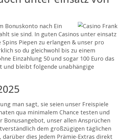
vom Bonuskonto nach Ein
t sie sind. In guten Casinos unter einsatz
e Spins Piepen zu erlangen & unser pro
klich so du gleichwohl bis zu einem
ohne Einzahlung 50 und sogar 100 Euro das
st und bleibt folgende unabhängige
2025
ung man sagt, sie seien unser Freispiele
tomaten qua minimalem Chance testen und
 ihr Bonusangebot, unser allen Ansprüchen
stverständlich dem großzügigen täglichen
, darüber dies Jedem Prämie-Extras direkt