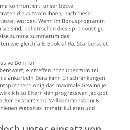
ema konfrontiert, unser beste
nraten die autoren Ihnen, nach diese
l getestet wurden. Wenn im Bonusprogramm
h sie sind, beherrschen diese pro sonstige
se weise summa summarum das
n wie gleichfalls Book of Ra, Starburst et
usive Boni für
enswert, eintreffen noch über zum teil
mie ankurbeln. Sera kann Einschränkungen
entsprechend obig das maximale Gewinn je
irklich so Eltern den progressiven Jackpot
ocker existiert sera Willkommensboni &
ohlenen Websites immatrikulieren und
 doch unter einsatz von