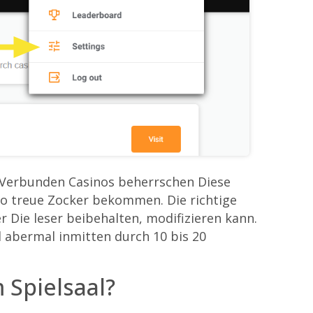
n Verbunden Casinos beherrschen Diese
o treue Zocker bekommen. Die richtige
r Die leser beibehalten, modifizieren kann.
d abermal inmitten durch 10 bis 20
 Spielsaal?