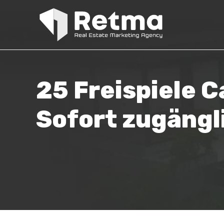
25 Freispiele C
Sofort zugängl