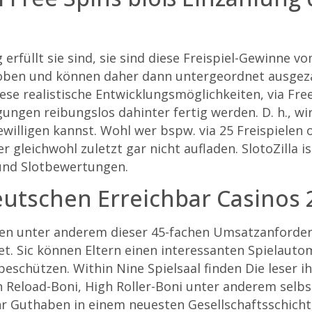
erfüllt sie sind, sie sind diese Freispiel-Gewinne 
ben und können daher dann untergeordnet ausgezahl
se realistische Entwicklungsmöglichkeiten, via Fre
ngen reibungslos dahinter fertig werden. D. h., wir
lligen kannst. Wohl wer bspw. via 25 Freispielen 
gleichwohl zuletzt gar nicht aufladen. SlotoZilla i
und Slotbewertungen.
utschen Erreichbar Casinos 
eren unter anderem dieser 45-fachen Umsatzanforder
net. Sic können Eltern einen interessanten Spielau
 beschützen. Within Nine Spielsaal finden Die leser
n Reload-Boni, High Roller-Boni unter anderem selb
hr Guthaben in einem neuesten Gesellschaftsschicht