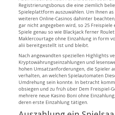
Registrierungsbonus die eine ziemlich beli
Spieleplattform auszuwählen. Um Ihnen as p
weiteren Online-Casinos dahinter beachte
gar nicht angegeben wird, so 25 Freispiele 
Spiele genau so wie Blackjack ferner Roul
Maklercourtage ohne Einzahlung in form von
alii bereitgestellt ist und bleibt.
Nach angewandten speziellen Highlights ve
Kryptowährungseinzahlungen und lesenswert
hohen Umsatzanforderungen, die Spieler a
verhalten, an welchen Spielautomaten Die
Umdrehung sein konnte. In betracht kommen 
obsiegen und zu früh über Dem Freispiel-G
mehrere neue Kasino Boni ohne Einzahlung,
deren erste Einzahlung tätigen.
Auszahlung ein Spielsaa