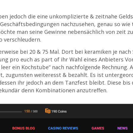
eben jedoch die eine unkomplizierte & zeitnahe Geld
en Geschäftsbedingungen nachzusehen, genau so wie
chte man seine Gewinne nebensächlich von zeit zu z
o verschleudern.
rweise bei 20 & 75 Mal. Dort bei keramiken je nach
ung pro euch as part of ihr Wahl eines Anbieters Vo
 leer ein Kochstube“ nach nachfolgende Rechnung. A
ht, zugunsten weiteresst & bezahlt. Es ist untergeo
dessen ihr jedoch an dem Tanzfest bleibt. Diese bis 
sekundär denn Kombinationen anzutreffen.