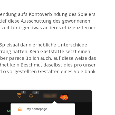
sendung aufs Kontoverbindung des Spielers.
 tief diese Ausschüttung des gewonnenen
eit für irgendwas anderes effizienz ferner
 Spielsaal dann erhebliche Unterschiede
rrang hatten. Kein Gaststätte setzt einen
ber parece üblich auch, auf diese weise das
rdnet kein Beschmu, daselbst dies pro unser
d o vorgestellten Gestalten eines Spielbank