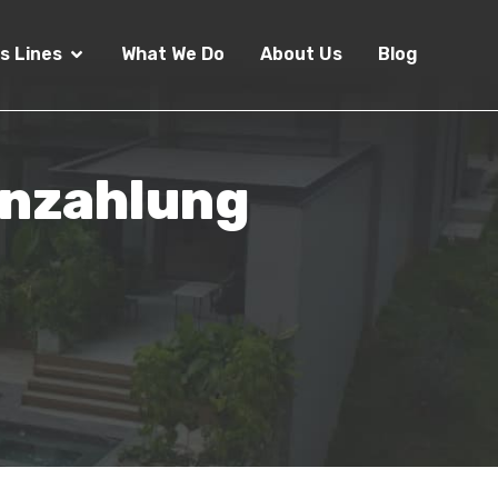
s Lines
What We Do
About Us
Blog
Einzahlung