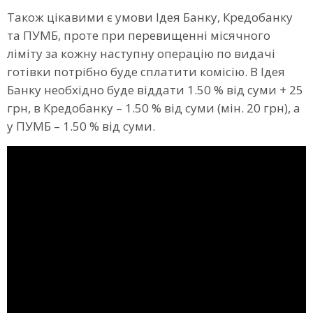
Також цікавими є умови Ідея Банку, Кредобанку
та ПУМБ, проте при перевищенні місячного
ліміту за кожну наступну операцію по видачі
готівки потрібно буде сплатити комісію. В Ідея
Банку необхідно буде віддати 1.50 % від суми + 25
грн, в Кредобанку – 1.50 % від суми (мін. 20 грн), а
у ПУМБ – 1.50 % від суми.