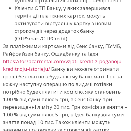
купівля віртуальних активів) – заборонено.
Клієнти ОТП Банку, у яких завершився
термін дії платіжних карток, можуть
активувати віртуальну картку з новим
строком дії через додаток банку
(OTPSmart/OTPCredit).
За платіжними картками від Сенс банку, ПУМБ,
Райффайзен банку, Ощадбанку та Ідея
https://forzacarrental.com/vzjati-kredit-z-poganoju-
kreditnoju-istorieju/
Банку ви можете отримати
гроші безплатно в будь-якому банкоматі. Грн за
кожну наступну операцію по видачі готівки
потрібно буде сплатити комісію, яка становить
1.00 % від суми плюс 5 грн, в Сенс банку при
перевищенні ліміту 20 тис. Грн комісія за зняття –
1.00 % від суми плюс 5 грн, в Ідея банку для суми
зняття понад 10 тис. Також клієнти можуть
замовити подовжену за строком дії картку,