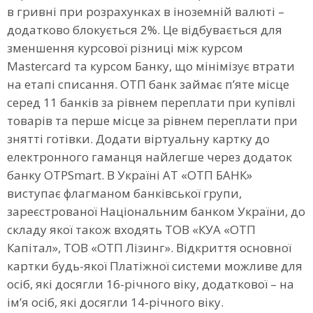
в гривні при розрахунках в іноземній валюті –
додатково блокується 2%. Це відбувається для
зменшення курсової різниці між курсом
Mastercard та курсом Банку, що мінімізує втрати
на етапі списання. ОТП банк займає п’яте місце
серед 11 банків за рівнем переплати при купівлі
товарів та перше місце за рівнем переплати при
знятті готівки. Додати віртуальну картку до
електронного гаманця найлегше через додаток
банку OTPSmart. В Україні АТ «ОТП БАНК»
виступає флагманом банківської групи,
зареєстрованої Національним банком України, до
складу якої також входять ТОВ «КУА «ОТП
Капітал», ТОВ «ОТП Лізинг». Відкриття основної
картки будь-якої Платіжної системи можливе для
осіб, які досягли 16-річного віку, додаткової – на
ім’я осіб, які досягли 14-річного віку.