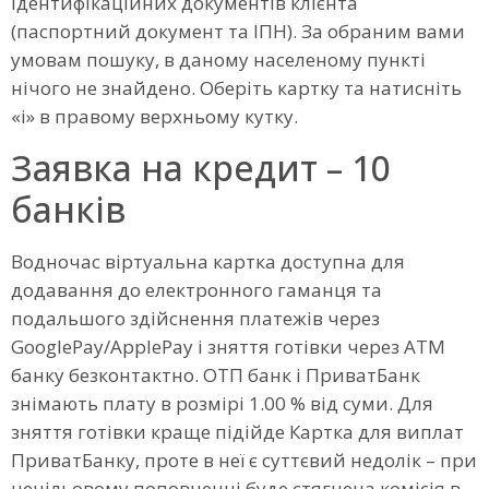
ідентифікаційних документів клієнта
(паспортний документ та ІПН). За обраним вами
умовам пошуку, в даному населеному пункті
нічого не знайдено. Оберіть картку та натисніть
«і» в правому верхньому кутку.
Заявка на кредит – 10
банків
Водночас віртуальна картка доступна для
додавання до електронного гаманця та
подальшого здійснення платежів через
GooglePay/ApplePay і зняття готівки через АТМ
банку безконтактно. ОТП банк і ПриватБанк
знімають плату в розмірі 1.00 % від суми. Для
зняття готівки краще підійде Картка для виплат
ПриватБанку, проте в неї є суттєвий недолік – при
нецільовому поповненні буде стягнена комісія в