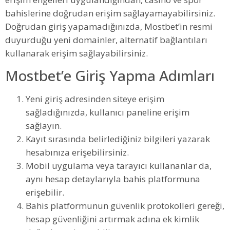
bahislerine doğrudan erişim sağlayamayabilirsiniz.
Doğrudan giriş yapamadığınızda, Mostbet’in resmi
duyurduğu yeni domainler, alternatif bağlantıları
kullanarak erişim sağlayabilirsiniz.
Mostbet’e Giriş Yapma Adımları
Yeni giriş adresinden siteye erişim
sağladığınızda, kullanıcı paneline erişim
sağlayın.
Kayıt sırasında belirlediğiniz bilgileri yazarak
hesabınıza erişebilirsiniz.
Mobil uygulama veya tarayıcı kullananlar da,
aynı hesap detaylarıyla bahis platformuna
erişebilir.
Bahis platformunun güvenlik protokolleri gereği,
hesap güvenliğini artırmak adına ek kimlik