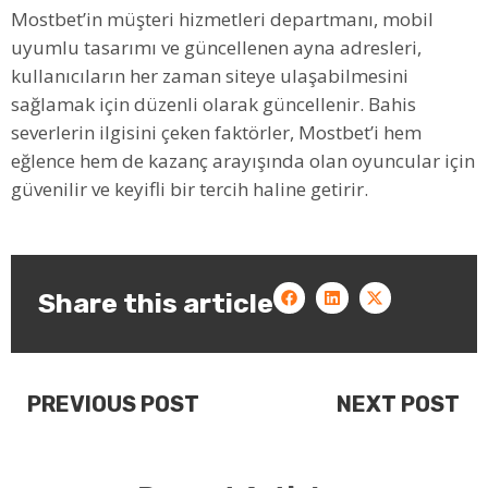
Mostbet’in müşteri hizmetleri departmanı, mobil
uyumlu tasarımı ve güncellenen ayna adresleri,
kullanıcıların her zaman siteye ulaşabilmesini
sağlamak için düzenli olarak güncellenir. Bahis
severlerin ilgisini çeken faktörler, Mostbet’i hem
eğlence hem de kazanç arayışında olan oyuncular için
güvenilir ve keyifli bir tercih haline getirir.
Share this article
PREVIOUS POST
NEXT POST