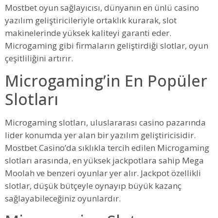
Mostbet oyun sağlayıcısı, dünyanın en ünlü casino
yazılım geliştiricileriyle ortaklık kurarak, slot
makinelerinde yüksek kaliteyi garanti eder.
Microgaming gibi firmaların geliştirdiği slotlar, oyun
çeşitliliğini artırır.
Microgaming’in En Popüler
Slotları
Microgaming slotları, uluslararası casino pazarında
lider konumda yer alan bir yazılım geliştiricisidir.
Mostbet Casino’da sıklıkla tercih edilen Microgaming
slotları arasında, en yüksek jackpotlara sahip Mega
Moolah ve benzeri oyunlar yer alır. Jackpot özellikli
slotlar, düşük bütçeyle oynayıp büyük kazanç
sağlayabileceğiniz oyunlardır.