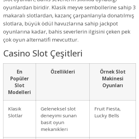
oyunlardan biridir. Klasik meyve sembollerine sahip 3
makaralı slotlardan, kazanç çarpanlarıyla donatılmış
slotlara, büyük ödül havuzlarına sahip jackpot
oyunlarına kadar, bahis severlerin ilgisini çeken pek
çok oyun alternatifi mevcuttur.
Casino Slot Çeşitleri
En
Özellikleri
Örnek Slot
Popüler
Makinesi
Slot
Oyunları
Modelleri
Klasik
Geleneksel slot
Fruit Fiesta,
Slotlar
deneyimi sunan
Lucky Bells
basit oyun
mekanikleri