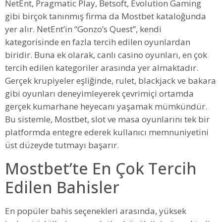
NetEnt, Pragmatic Play, Betsoft, Evolution Gaming
gibi birçok tanınmış firma da Mostbet kataloğunda
yer alır. NetEnt’in “Gonzo’s Quest”, kendi
kategorisinde en fazla tercih edilen oyunlardan
biridir. Buna ek olarak, canlı casino oyunları, en çok
tercih edilen kategoriler arasında yer almaktadır.
Gerçek krupiyeler eşliğinde, rulet, blackjack ve bakara
gibi oyunları deneyimleyerek çevrimiçi ortamda
gerçek kumarhane heyecanı yaşamak mümkündür.
Bu sistemle, Mostbet, slot ve masa oyunlarını tek bir
platformda entegre ederek kullanıcı memnuniyetini
üst düzeyde tutmayı başarır.
Mostbet’te En Çok Tercih
Edilen Bahisler
En popüler bahis seçenekleri arasında, yüksek