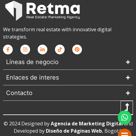
We transform real estate with innovative digital
strategies.
Líneas de negocio
Enlaces de interes
Contacto
© 2024 Designed by
Agencia de Marketing Digital
and
Developed by
Diseño de Páginas Web
, Bogotá,