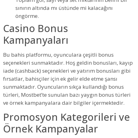
sınırın altında mı üstünde mi kalacağını
öngörme.
Casino Bonus
Kampanyaları
Bu bahis platformu, oyunculara çeşitli bonus
seçenekleri sunmaktadır. Hoş geldin bonusları, kayıp
iade (cashback) seçenekleri ve yatırım bonusları gibi
fırsatlar, bahisçiler için ek gelir elde etme şansı
sunmaktadır. Oyuncuların sıkça kullandığı bonus
türleri, Mostbet’te sunulan bazı yaygın bonus türleri
ve örnek kampanyalara dair bilgiler içermektedir.
Promosyon Kategorileri ve
Örnek Kampanyalar