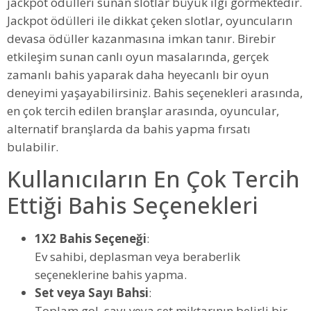
jackpot ödülleri sunan slotlar büyük ilgi görmektedir.
Jackpot ödülleri ile dikkat çeken slotlar, oyuncuların
devasa ödüller kazanmasına imkan tanır. Birebir
etkileşim sunan canlı oyun masalarında, gerçek
zamanlı bahis yaparak daha heyecanlı bir oyun
deneyimi yaşayabilirsiniz. Bahis seçenekleri arasında,
en çok tercih edilen branşlar arasında, oyuncular,
alternatif branşlarda da bahis yapma fırsatı
bulabilir.
Kullanıcıların En Çok Tercih
Ettiği Bahis Seçenekleri
1X2 Bahis Seçeneği
:
Ev sahibi, deplasman veya beraberlik
seçeneklerine bahis yapma.
Set veya Sayı Bahsi
:
Toplam gol, sayı veya set miktarının belirli bir