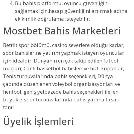
Bu bahis platformu, oyuncu güvenliğini
sağlamak için,hesap güvenliğini artırmak adına
ek kimlik doğrulama isteyebilir.
Mostbet Bahis Marketleri
Bettilt spor bölümü, casino severlere olduğu kadar,
spor bahislerine yatırım yapmak isteyen oyuncular
için idealdir. Dünyanın en çok takip edilen futbol
maçları, Canlı basketbol bahisleri ve hızlı kuponlar,
Tenis turnuvalarında bahis seçenekleri, Dünya
çapında düzenlenen voleybol organizasyonları ve
hentbol, geniş yelpazede bahis seçenekleri ile, en
büyük e-spor turnuvalarında bahis yapma fırsatı
tanır
Üyelik İşlemleri