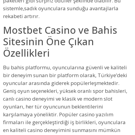
paketleri gibi sürpriz ödüller şeklinde olabilir. Bu
sistemle,sadık oyunculara sunduğu avantajlarla
rekabeti artırır.
Mostbet Casino ve Bahis
Sitesinin Öne Çıkan
Özellikleri
Bu bahis platformu, oyuncularına güvenli ve kaliteli
bir deneyim sunan bir platform olarak, Türkiye’deki
oyuncular arasında giderek popülerleşmektedir.
Geniş oyun seçenekleri, yüksek oranlı spor bahisleri,
canlı casino deneyimi ve klasik ve modern slot
oyunları, her tür oyuncunun beklentilerini
karşılamaya yöneliktir. Popüler casino yazılım
firmaları ile gerçekleştirdiği iş birlikleri, oyunculara
en kaliteli casino deneyimini sunmasını mümkün