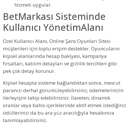
hizmeti uygular.
BetMarkası Sisteminde
Kullanıcı YönetimAlanı
Özel Kullanıcı Alanı, Online Şans Oyunları Sitesi
müşterileri için toplu erişim destekler. Oyuncuların
kişisel alanlarında hesap bakiyesi, kampanya
fırsatları, katılım detayları ve gizlilik tercihleri gibi
pek çok detay korunur.
Kişisel hesapta sisteme bağlandıktan sonra, mevcut
paranızı derhal görüntüleyebilirsiniz, ödemelerinizin
ilerleyişini takip edebilirsiniz. İlaveten, dinamik
oranlar veya bahis içeriklerinde aktif etmek istediğiniz
ödüllerinizi da bu ara yüz aracılığıyla hesabınıza
tanımlayabilirsiniz.