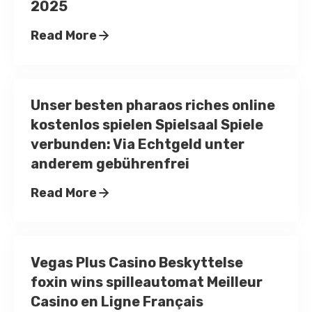
2025
Read More
Unser besten pharaos riches online
kostenlos spielen Spielsaal Spiele
verbunden: Via Echtgeld unter
anderem gebührenfrei
Read More
Vegas Plus Casino Beskyttelse
foxin wins spilleautomat Meilleur
Casino en Ligne Français