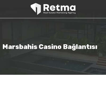
Marsbahis Casino Bağlantısı