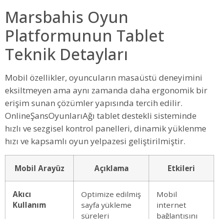
Marsbahis Oyun
Platformunun Tablet
Teknik Detayları
Mobil özellikler, oyuncuların masaüstü deneyimini
eksiltmeyen ama aynı zamanda daha ergonomik bir
erişim sunan çözümler yapısında tercih edilir.
OnlineŞansOyunlarıAğı tablet destekli sisteminde
hızlı ve sezgisel kontrol panelleri, dinamik yüklenme
hızı ve kapsamlı oyun yelpazesi geliştirilmiştir.
Mobil Arayüz
Açıklama
Etkileri
Akıcı
Optimize edilmiş
Mobil
Kullanım
sayfa yükleme
internet
süreleri
bağlantısını