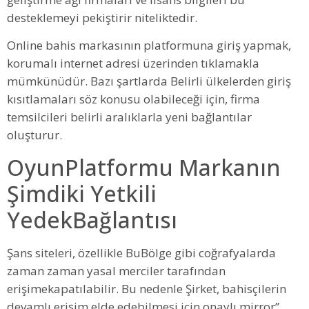
desteklemeyi pekiştirir niteliktedir.
Online bahis markasının platformuna giriş yapmak,
korumalı internet adresi üzerinden tıklamakla
mümkünüdür. Bazı şartlarda Belirli ülkelerden giriş
kısıtlamaları söz konusu olabileceği için, firma
temsilcileri belirli aralıklarla yeni bağlantılar
oluşturur.
OyunPlatformu Markanın
Şimdiki Yetkili
YedekBağlantısı
Şans siteleri, özellikle BuBölge gibi coğrafyalarda
zaman zaman yasal merciler tarafından
erişimekapatılabilir. Bu nedenle Şirket, bahisçilerin
devamlı erişim elde edebilmesi için onaylı mirror”