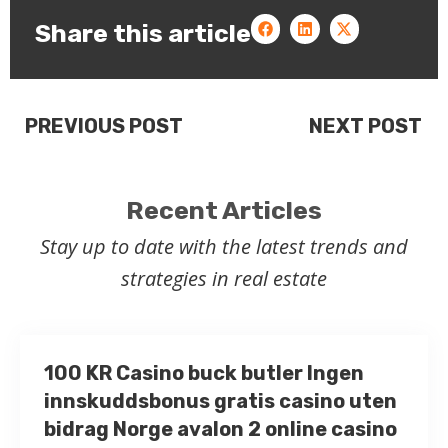
Share this article
PREVIOUS POST
NEXT POST
Recent Articles
Stay up to date with the latest trends and
strategies in real estate
100 KR Casino buck butler Ingen
innskuddsbonus gratis casino uten
bidrag Norge avalon 2 online casino