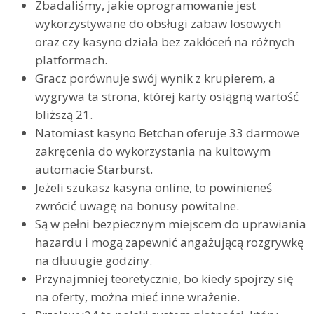
Zbadaliśmy, jakie oprogramowanie jest
wykorzystywane do obsługi zabaw losowych
oraz czy kasyno działa bez zakłóceń na różnych
platformach.
Gracz porównuje swój wynik z krupierem, a
wygrywa ta strona, której karty osiągną wartość
bliższą 21.
Natomiast kasyno Betchan oferuje 33 darmowe
zakręcenia do wykorzystania na kultowym
automacie Starburst.
Jeżeli szukasz kasyna online, to powinieneś
zwrócić uwagę na bonusy powitalne.
Są w pełni bezpiecznym miejscem do uprawiania
hazardu i mogą zapewnić angażującą rozgrywkę
na dłuuugie godziny.
Przynajmniej teoretycznie, bo kiedy spojrzy się
na oferty, można mieć inne wrażenie.