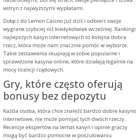
wіtrуn z nаjwуższуmі wуpłаtаmі.
Dołącz do Lemon Casino już dziś i odbierz swoje
wygrane szybciej niż kiedykolwiek wcześniej. Rankingi
najlepszych kasyn internetowych to kolejna dobra
rzecz, która może nam znacznie pomóc w wyborze.
Takie zestawienia skupiają w sobie popularne i
sprawdzone kasyna online, które działają legalnie na
mocy licencji rządowych.
Gry, które często oferują
bonusy bez depozytu
Każda osoba, która chce znaleźć bardzo dobre kasyno
internetowe, nie może pomijać tych dwóch rzeczy.
Recenzje ekspertów na temat kasyn i opinie graczy
mogą być bardzo pomocne w poszukiwaniu